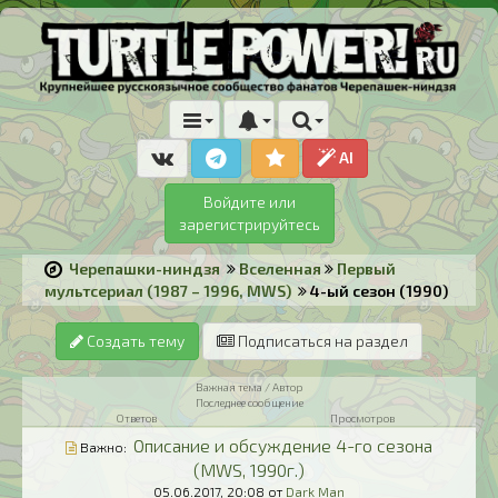
AI
Войдите или
зарегистрируйтесь
Черепашки-ниндзя
Вселенная
Первый
мультсериал (1987 – 1996, MWS)
4-ый сезон (1990)
Создать тему
Подписаться на раздел
Важная тема / Автор
Последнее сообщение
Ответов
Просмотров
Описание и обсуждение 4-го сезона
Важно:
(MWS, 1990г.)
05.06.2017,
20:08
от
Dark Man