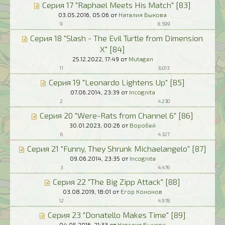
Серия 17 "Raphael Meets His Match" [83]
03.05.2016,
05:06
от
Наталия Быкова
9
8.599
Серия 18 "Slash - The Evil Turtle from Dimension
X" [84]
25.12.2022,
17:49
от
Mutagen
11
6.013
Серия 19 "Leonardo Lightens Up" [85]
07.06.2014,
23:39
от
Incognita
2
4.230
Серия 20 "Were-Rats from Channel 6" [86]
30.01.2023,
00:26
от
Воробей
6
4.327
Серия 21 "Funny, They Shrunk Michaelangelo" [87]
09.06.2014,
23:35
от
Incognita
3
4.476
Серия 22 "The Big Zipp Attack" [88]
03.08.2019,
18:01
от
Егор Кононов
12
4.978
Серия 23 "Donatello Makes Time" [89]
04.05.2016,
21:33
от
Наталия Быкова