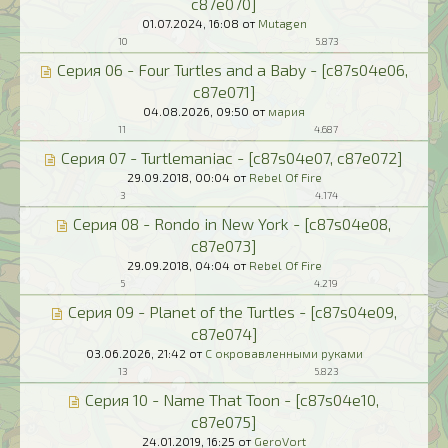
c87e070]
01.07.2024,
16:08
от
Mutagen
10
5.873
Серия 06 - Four Turtles and a Baby - [c87s04e06,
c87e071]
04.08.2026,
09:50
от
мария
11
4.687
Серия 07 - Turtlemaniac - [c87s04e07, c87e072]
29.09.2018,
00:04
от
Rebel Of Fire
3
4.174
Серия 08 - Rondo in New York - [c87s04e08,
c87e073]
29.09.2018,
04:04
от
Rebel Of Fire
5
4.219
Серия 09 - Planet of the Turtles - [c87s04e09,
c87e074]
03.06.2026,
21:42
от
С окровавленными руками
13
5.823
Серия 10 - Name That Toon - [c87s04e10,
c87e075]
24.01.2019,
16:25
от
GeroVort