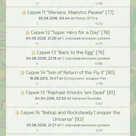
13
4.930
Серия 11 "Menace, Maestro Please" [77]
30.09.2018,
00:44
от
Rebel Of Fire
3
4.252
Серия 12 "Super Hero for a Day" [78]
04.06.2026,
21:20
от
С окровавленными руками
6
4.275
Серия 13 "Back to the Egg" [79]
04.06.2026,
22:16
от
С окровавленными руками
6
6.588
Серия 14 "Son of Return of the Fly II" [80]
16.08.2013,
13:47
от
Осторожно, модерн Fan
4
4.750
Серия 15 "Raphael Knocks 'em Dead" [81]
04.04.2016,
02:50
от
Наталия Быкова
4
5.467
Серия 16 "Bebop and Rocksteady Conquer the
Universe" [82]
05.06.2026,
21:27
от
С окровавленными руками
5
5.573