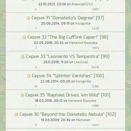
22.10.2021,
23:06
от
Алексей1245
4
4.691
Серия 31 "Donatello's Degree" [97]
20.06.2014,
09:19
от
Incognita
7
5.279
Серия 32 "The Big Cufflink Caper!" [98]
02.05.2018,
20:34
от
Наталия Быкова
3
4.614
Серия 33 "Leonardo VS Tempestra" [99]
29.11.2018,
11:20
от
LeoGoal
3
6.276
Серия 34 "Splinter Vanishes" [100]
22.06.2014,
00:20
от
Incognita
16
5.186
Серия 35 "Raphael Drives 'em Wild" [101]
18.03.2016,
00:12
от
Наталия Быкова
1
4.960
Серия 36 "Beyond the Donatello Nebula" [102]
19.03.2009,
20:34
от
Meridian
0
4.047