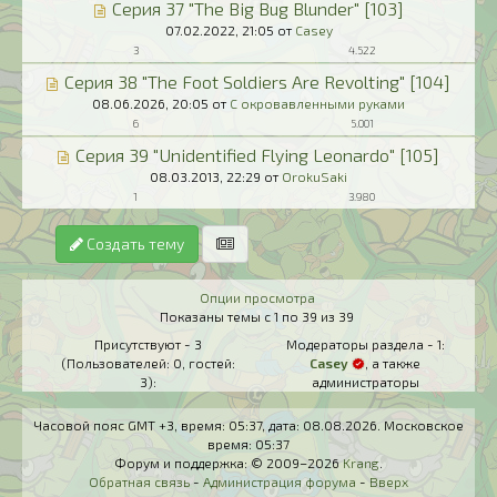
Серия 37 "The Big Bug Blunder" [103]
07.02.2022,
21:05
от
Casey
3
4.522
Серия 38 "The Foot Soldiers Are Revolting" [104]
08.06.2026,
20:05
от
С окровавленными руками
6
5.001
Серия 39 "Unidentified Flying Leonardo" [105]
08.03.2013,
22:29
от
OrokuSaki
1
3.980
Создать тему
Опции просмотра
Показаны темы с 1 по 39 из 39
Присутствуют - 3
Модераторы раздела - 1:
(Пользователей: 0, гостей:
Casey
, а также
3):
администраторы
Часовой пояс GMT +3, время:
05:37
, дата:
08.08.2026
. Московское
время:
05:37
Форум и поддержка: © 2009–2026
Krang
.
Обратная связь
-
Администрация форума
-
Вверх