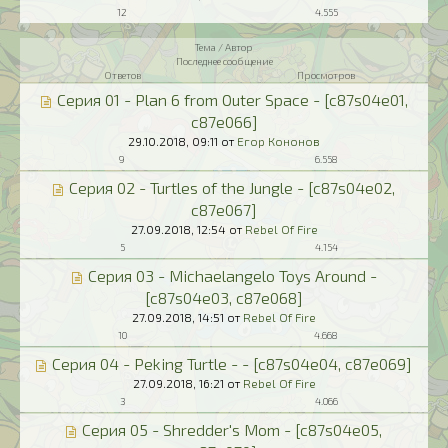
12
4.555
Тема / Автор
Последнее сообщение
Ответов
Просмотров
Серия 01 - Plan 6 from Outer Space - [c87s04e01,
c87e066]
29.10.2018,
09:11
от
Егор Кононов
9
6.558
Серия 02 - Turtles of the Jungle - [c87s04e02,
c87e067]
27.09.2018,
12:54
от
Rebel Of Fire
5
4.154
Серия 03 - Michaelangelo Toys Around -
[c87s04e03, c87e068]
27.09.2018,
14:51
от
Rebel Of Fire
10
4.668
Серия 04 - Peking Turtle - - [c87s04e04, c87e069]
27.09.2018,
16:21
от
Rebel Of Fire
3
4.066
Серия 05 - Shredder's Mom - [c87s04e05,