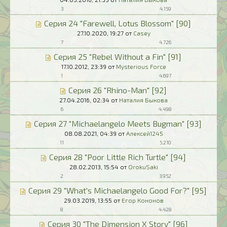
3
4.159
Серия 24 "Farewell, Lotus Blossom" [90]
27.10.2020,
19:27
от
Casey
7
4.726
Серия 25 "Rebel Without a Fin" [91]
17.10.2012,
23:39
от
Mysterious Force
1
4.697
Серия 26 "Rhino-Man" [92]
27.04.2016,
02:34
от
Наталия Быкова
6
4.498
Серия 27 "Michaelangelo Meets Bugman" [93]
08.08.2021,
04:39
от
Алексей1245
11
5.210
Серия 28 "Poor Little Rich Turtle" [94]
28.02.2013,
15:54
от
OrokuSaki
2
3.952
Серия 29 "What's Michaelangelo Good For?" [95]
29.03.2019,
13:55
от
Егор Кононов
8
4.428
Серия 30 "The Dimension X Story" [96]