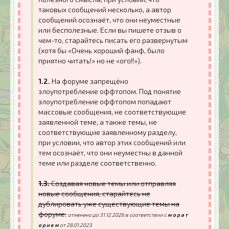
таковых сообщений несколько, а автор
сообщений осознаёт, что они неуместные
или бесполезные. Если вы пишете отзыв о
чем-то, старайтесь писать его развернутым
(хотя бы «Очень хороший фанф, было
приятно читать!» но не «ого!!»).
1.2.
На форуме запрещёно
злоупотребление оффтопом. Под понятие
злоупотребление оффтопом попадают
массовые сообщения, не соответствующие
заявленной теме, а также темы, не
соответствующие заявленному разделу,
при условии, что автор этих сообщений или
тем осознаёт, что они неуместны в данной
теме или разделе соответственно.
1.3.
Создавая новые темы или отправляя
новые сообщения, старайтесь не
дублировать уже существующие темы на
форуме.
отменено до 31.12.2026 в соответствии с
м о р а т
о р и е м
от 28.01.2023