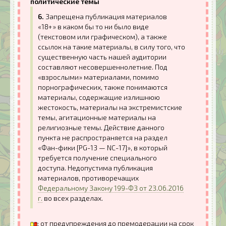
политические темы
6.
Запрещена публикация материалов
«18+» в каком бы то ни было виде
(текстовом или графическом), а также
ссылок на такие материалы, в силу того, что
существенную часть нашей аудитории
составляют несовершеннолетние. Под
«взрослыми» материалами, помимо
порнографических, также понимаются
материалы, содержащие излишнюю
жестокость, материалы на экстремистские
темы, агитационные материалы на
религиозные темы. Действие данного
пункта не распространяется на раздел
«Фан-фики [PG-13 — NC-17]», в который
требуется получение специального
доступа. Недопустима публикация
материалов, противоречащих
Федеральному Закону 199-ФЗ от 23.06.2016
г.
во всех разделах.
: от предупреждения до премодерации на срок