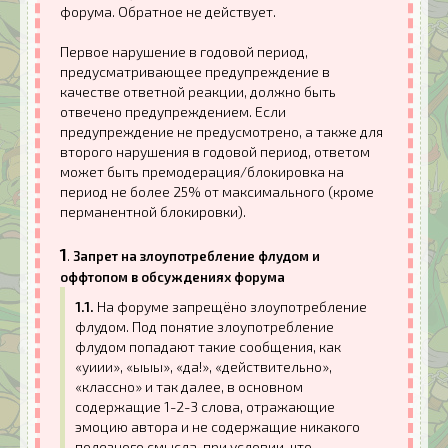
форума. Обратное не действует.
Первое нарушение в годовой период,
предусматривающее предупреждение в
качестве ответной реакции, должно быть
отвечено предупреждением. Если
предупреждение не предусмотрено, а также для
второго нарушения в годовой период, ответом
может быть премодерация/блокировка на
период не более 25% от максимального (кроме
перманентной блокировки).
1
.
Запрет на злоупотребление флудом и
оффтопом в обсуждениях форума
1.1.
На форуме запрещёно злоупотребление
флудом. Под понятие злоупотребление
флудом попадают такие сообщения, как
«уиии», «ыыы», «да!», «действительно»,
«классно» и так далее, в основном
содержащие 1-2-3 слова, отражающие
эмоцию автора и не содержащие никакого
полезного смысла, при условии, что