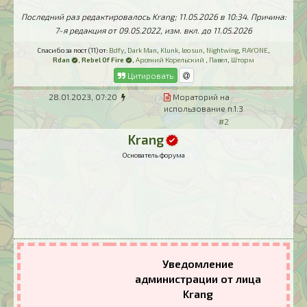
Последний раз редактировалось Krang; 11.05.2026 в
10:34
. Причина:
7-я редакция от 09.05.2022, изм. вкл. до 11.05.2026
Спасибо за пост (11) от:
Bdfy
,
Dark Man
,
Klunk
,
leo sun
,
Nightwing
,
RAYONE
,
Rdan
,
Rebel Of Fire
,
Арсений Корельский
,
Павел
,
Шторм
Цитировать
28.01.2023, 07:20
Мораторий на
использование п.1.3
#2
Krang
Основатель форума
Уведомление
администрации от лица
Krang