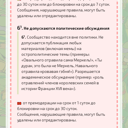
до 30 суток или до блокировки на срок до 7 суток.
Сообщения, нарушающие правила, могут быть
удалены или отредактированы.
6¹.
Не допускаются политические обсуждения
6¹.
Сообщество находится вне политики. Не
допускается публикация любых
материалов (включая мемы) на
острополитические темы (примеры:
«Овального отравила сама Меркель!», «Ты
дурак, это была не Меркель, Навального
отравила кровавая гэбня!»). Разрешается
академическое обсуждение (пример: «роль
отравлений членов королевских семей в
истории Франции XVII века»).
: от премодерации на срок от 1 суток до
блокировки на срок до 30 суток.
Сообщения, нарушающие правила, могут быть
удалены или отредактированы.