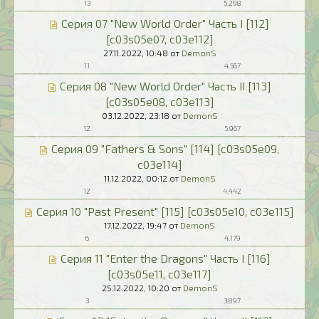
13
5.298
Серия 07 "New World Order" Часть I [112]
[c03s05e07, c03e112]
27.11.2022,
10:48
от
DemonS
11
4.567
Серия 08 "New World Order" Часть II [113]
[c03s05e08, c03e113]
03.12.2022,
23:18
от
DemonS
12
5.967
Серия 09 "Fathers & Sons" [114] [c03s05e09,
c03e114]
11.12.2022,
00:12
от
DemonS
12
4.442
Серия 10 "Past Present" [115] [c03s05e10, c03e115]
17.12.2022,
19:47
от
DemonS
6
4.179
Серия 11 "Enter the Dragons" Часть I [116]
[c03s05e11, c03e117]
25.12.2022,
10:20
от
DemonS
3
3.897