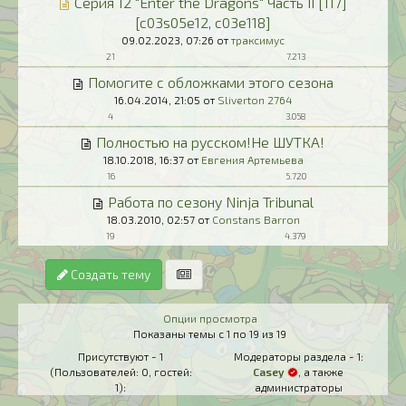
Серия 12 "Enter the Dragons" Часть II [117]
[c03s05e12, c03e118]
09.02.2023,
07:26
от
траксимус
21
7.213
Помогите с обложками этого сезона
16.04.2014,
21:05
от
Sliverton 2764
4
3.058
Полностью на русском!Не ШУТКА!
18.10.2018,
16:37
от
Евгения Артемьева
16
5.720
Работа по сезону Ninja Tribunal
18.03.2010,
02:57
от
Constans Barron
19
4.379
Создать тему
Опции просмотра
Показаны темы с 1 по 19 из 19
Присутствуют - 1
Модераторы раздела - 1:
(Пользователей: 0, гостей:
Casey
, а также
1):
администраторы