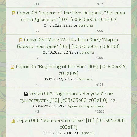
18
5.817
Серия 03 "Legend of the Five Dragons"/"Легенда
о пяти Драконах" [107] [c03s05e03, c03e107]
01.10.2022,
22:27
от
DemonS
20
7.930
Серия 04 "More Worlds Than One"/"Миров
больше чем один" [108] [c03s05e04, c03e108]
08.10.2022,
22:45
от
DemonS
7
4.166
Серия 05 "Beginning of the End" [109] [c03s05e05,
c03e109]
16.10.2022,
14:15
от
DemonS
4
4.122
Серия 06A "Nightmares Recycled" <не
существует> [110] [c03s05e06, c03e110]
(
1
2
)
07.04.2026,
13:21
от
Арсений Корельский
42
19.625
Серия 06B "Membership Drive" [111] [c03s05e06B,
c03e111]
22.10.2022,
20:45
от
DemonS