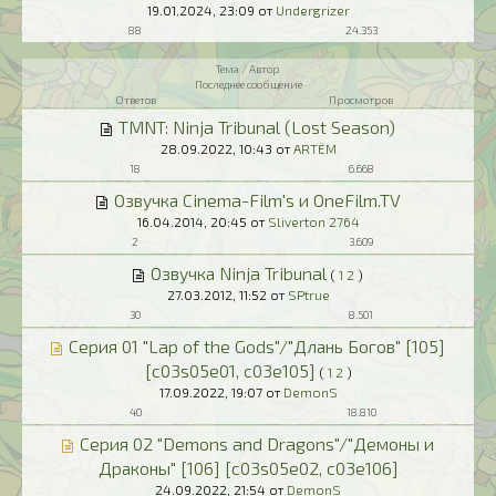
19.01.2024,
23:09
от
Undergrizer
88
24.353
Тема / Автор
Последнее сообщение
Ответов
Просмотров
TMNT: Ninja Tribunal (Lost Season)
28.09.2022,
10:43
от
ARTЁM
18
6.668
Озвучка Cinema-Film's и OneFilm.TV
16.04.2014,
20:45
от
Sliverton 2764
2
3.609
Озвучка Ninja Tribunal
(
1
2
)
27.03.2012,
11:52
от
SPtrue
30
8.501
Серия 01 "Lap of the Gods"/"Длань Богов" [105]
[c03s05e01, c03e105]
(
1
2
)
17.09.2022,
19:07
от
DemonS
40
18.810
Серия 02 "Demons and Dragons"/"Демоны и
Драконы" [106] [c03s05e02, c03e106]
24.09.2022,
21:54
от
DemonS