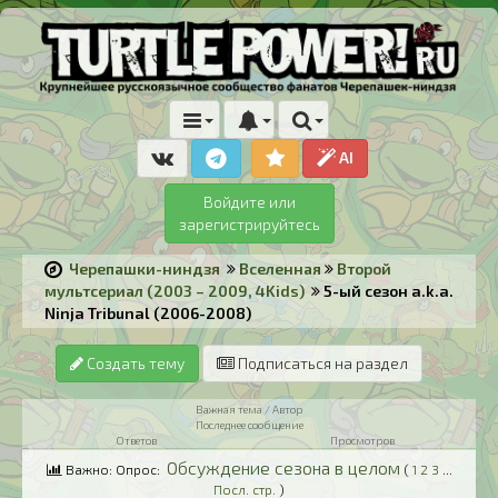
AI
Войдите или
зарегистрируйтесь
Черепашки-ниндзя
Вселенная
Второй
мультсериал (2003 – 2009, 4Kids)
5-ый сезон a.k.a.
Ninja Tribunal (2006-2008)
Создать тему
Подписаться на раздел
Важная тема / Автор
Последнее сообщение
Ответов
Просмотров
Обсуждение сезона в целом
Важно: Опрос:
(
1
2
3
...
Посл. стр.
)