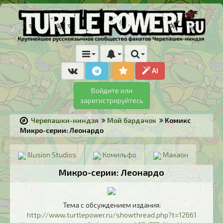
AI
Войдите или
зарегистрируйтесь
Черепашки-ниндзя
Мой бардачок
Комикс
Микро-серии: Леонардо
Illusion Studios
Комильфо
Махаон
Микро-серии: Леонардо
Тема с обсуждением издания:
http://www.turtlepower.ru/showthread.php?t=12661