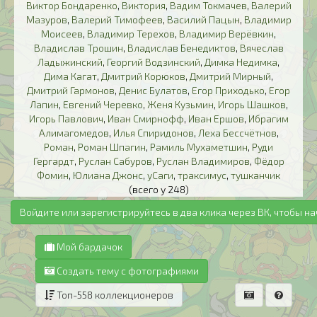
Виктор Бондаренко
,
Виктория
,
Вадим Токмачев
,
Валерий
Мазуров
,
Валерий Тимофеев
,
Василий Пацын
,
Владимир
Моисеев
,
Владимир Терехов
,
Владимир Верёвкин
,
Владислав Трошин
,
Владислав Бенедиктов
,
Вячеслав
Ладыжинский
,
Георгий Водзинский
,
Димка Недимка
,
Дима Кагат
,
Дмитрий Корюков
,
Дмитрий Мирный
,
Дмитрий Гармонов
,
Денис Булатов
,
Егор Приходько
,
Егор
Лапин
,
Евгений Черевко
,
Женя Кузьмин
,
Игорь Шашков
,
Игорь Павлович
,
Иван Смирнофф
,
Иван Ершов
,
Ибрагим
Алимагомедов
,
Илья Спиридонов
,
Леха Бессчётнов
,
Роман
,
Роман Шпагин
,
Рамиль Мухаметшин
,
Руди
Гергардт
,
Руслан Сабуров
,
Руслан Владимиров
,
Фёдор
Фомин
,
Юлиана Джонс
,
уСаги
,
траксимус
,
тушканчик
(всего у 248)
Войдите или зарегистрируйтесь в два клика через ВК, чтобы н
Мой бардачок
Создать тему с фотографиями
Топ-558 коллекционеров