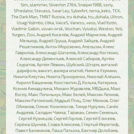
Sim
,
slammer
,
Sliverton 2764
,
Snaiper1988
,
soriy
,
SPredator
,
Stevass
,
Swar Ley
,
SyberArt
,
tema_keks
,
TEX
,
The Dark Man
,
TMNT Russia
,
tru duhala
,
tru_duhala
,
Ultron
,
Usagi Yojimbo
,
Utka
,
VaiceS
,
Vaness
,
vaso
,
Vlad Kotin
,
Vladimir Galkin
,
vovan-orsk
,
Vovchan
,
Vysokyi
,
Wexton
,
Yoti
,
Yurgen
,
Zlov
,
Андрей Киселёв
,
Андрей Маркелов
,
Андрей
Мелькор
,
Андрей Груша
,
Андрей Зайцев
,
Андрей
Решетников
,
Антон Морозенко
,
Апельсин
,
Алекс
Гаврилов
,
Александр Шаталов
,
Александр Костенко
,
Александр Дементьев
,
Алексей Сабиров
,
Артём
Скуратов
,
Артём Лёвкин
,
Шуйский
,
Шторм
,
виталий
даркфолк
,
вансет
,
валера ипатий
,
Никита Узумаки
,
Никита Клеутин
,
Никита Прохоренко
,
Николай Алёшин
,
Кирилл Ващенков
,
Константин Д
,
Колька
,
Катерина
,
Ксения Ахмадулина
,
Михаил Журавлев
,
МВДшка
,
Макс
Borziy
,
Макс Попильнух
,
Макс Белей
,
Максим Леонов
,
Максим Ратомский
,
Мудрый Птиц
,
Олег Мехков
,
Олег
Обманов
,
Олжас Конилкосов
,
Тимур Нурулин
,
Санёк
Андреев
,
Саладин Чамча
,
Таракан
,
Семен Семеныч
,
Сергей Кузнецов
,
Сергей Горлов
,
Сергей Елисеев
,
Серёжа Шунчев
,
Слава Алексеев
,
Стертый Иероглиф
,
Павел Балаканов
,
Паша Патьоха
,
Бахтияр Долобаев
,