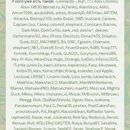
У кого уже есть такой:
-Leonardo-
,
AGP_777
,
Alex Litvinov
,
Alex-198303@mail.ru
,
ALFenko
,
AlienVirus
,
AliKri
,
Anton1996
,
anubis846
,
arbss
,
ArseniyD
,
ARTman
,
ARTЁM
,
Atlantix
,
Bishop2105
,
bobr
,
Bulat_1985
,
buzzard
,
Canonir
,
Captain Guz
,
Casey
,
colored_elephant
,
Constans Barron
,
Dark Man
,
DarkTurtle
,
dark_red
,
dasha*
,
deezer
,
Deformator92
,
dev
,
DFooz
,
Diezzzzz
,
Dima2405
,
Dreator
,
Dunk
,
DUZ_MACHINES_84
,
DXIC
,
Egoizm
,
Elderane
,
elephant_NES
,
Elokoff
,
Enot
,
FeverDream
,
fix89
,
floop777
,
fom4ik
,
fromshkap
,
Fruzik
,
GLAGOL
,
Gorynych
,
Hemul86
,
Hey-Pi-Ron
,
HikariOsa
,
Hugo_Strange
,
IceDon
,
Inferno2015
,
iTurtle
,
junior2o
,
kaori_kitano
,
kaplansky
,
Karp
,
kikuzawa
,
Kirill470
,
klev
,
KomicsF@n
,
Krang
,
ksander
,
Led Apple
,
LeoGoal
,
LIFEBET
,
Linami
,
liveb
,
Lizzi
,
lomik
,
lukashevich
,
MaikStar
,
Maikster2.0
,
MaloWatt
,
ManWithNoName
,
Marvel
,
MatveevPRO
,
Matveichkin
,
maxPO
,
Mezcaal
,
Mighty
Duck
,
Mikey
,
Miles
,
moiseev_vl
,
Mozar
,
MrBrovvn
,
MrBrown
,
Mregg
,
Nick
,
ObiWanShinobi
,
Ognev Alex
,
orekone
,
Pandamonium
,
Paul G
,
Penal18
,
pirotex
,
PixelCakesFan
,
prostokvash
,
Pxl_Kkight
,
RacoonDean
,
Raffaello Santi
,
raphaelxD
,
Razar
,
real_solarwind
,
Red Sky
,
Redjurus
,
Renat
,
Renuar
,
Rivit
,
ROLLERxCOASTER
,
Rulya
,
Rusya87
,
Satallite
,
Savanti Romeo
,
Scorch
,
SeeN01
,
Sever
,
Shallow P
,
Shpak
,