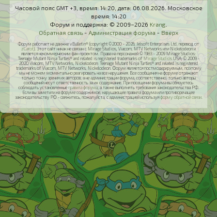
Часовой пояс GMT +3, время:
14:20
, дата:
06.08.2026
. Московское
время:
14:20
Форум и поддержка: © 2009–2026
Krang
.
Обратная связь
-
Администрация форума
-
Вверх
Форум работает на движке vBulletin® (copyright ©2000 - 2026, Jelsoft Enterprises Ltd, перевод от
zCarot
). Этот сайт никак не связан с Mirage Studios, Viacom, MTV Networks или Nickelodeon и
является некоммерческим фан-проектом. Права на персонажей © 1983 - 2009 Mirage Studios:
Teenage Mutant Ninja Turtles® and related is registered trademarks of
Mirage Studios
USA; © 2009 -
2020 Viacom, MTV Networks, Nickelodeon: Teenage Mutant Ninja Turtles® and related is registered
trademarks of Viacom, MTV Networks, Nickelodeon. Форум является постмодерируемым, поэтому
мы не можем моментально реагировать на все нарушения. Все сообщения на форуме отражают
только точку зрения их авторов, а не администрации форума, соответственно, только авторы
сообщений несут ответственность за их содержание. При посещении форума вы обязуетесь
соблюдать установленные
правила форума
, а также выполнять требования законодательства РФ.
Если вы заметили на форуме содержимое, нарушающее правила форума или противоречащее
законодательству РФ - свяжитесь, пожалуйста, с администрацией используя
форму обратной связи
.