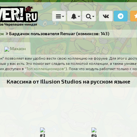
ок
Бардачок пользователя Renuar (комиксов: 143)
Махаон
" позволяет вам удобно вести свою коллекцию на форуме. Для этого дост
ые у вас есть. Это помогает следить за полнотой коллекции, а также узнава
их доступен в
"Топ коллекционеров"
). Пока что модуль работает только с
Классика от Illusion Studios на русском языке
#3
#4