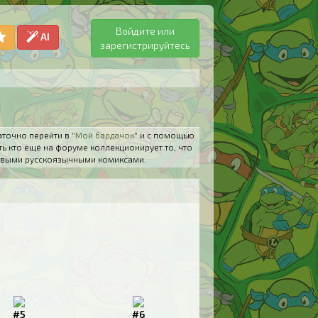
Войдите или
AI
зарегистрируйтесь
аточно перейти в
"Мой бардачок"
и с помощью
ть кто ещё на форуме коллекционирует то, что
 новыми русскоязычными комиксами.
#5
#6