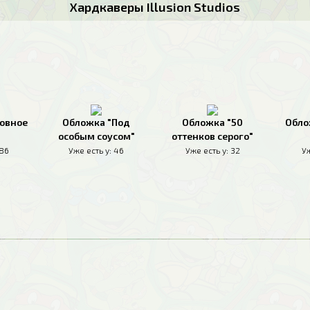
Хардкаверы Illusion Studios
овное
Обложка "Под
Обложка "50
Обло
особым соусом"
оттенков серого"
186
Уже есть у:
46
Уже есть у:
32
Уж