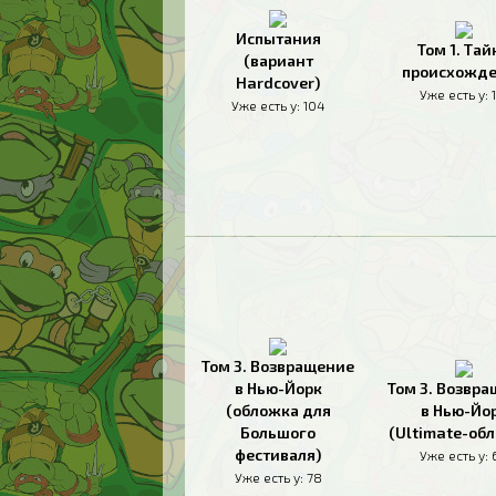
Испытания
Том 1. Тай
(вариант
происхожд
Hardcover)
Уже есть у:
Уже есть у:
104
Том 3. Возвращение
в Нью-Йорк
Том 3. Возвр
(обложка для
в Нью-Йо
Большого
(Ultimate-об
фестиваля)
Уже есть у:
Уже есть у:
78