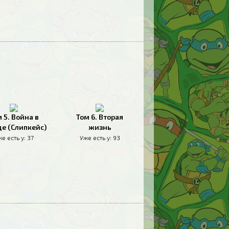
 5. Война в
Том 6. Вторая
де (Слипкейс)
жизнь
е есть у:
37
Уже есть у:
93