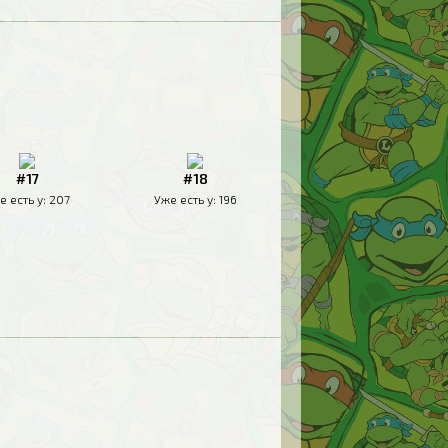
#17
#18
е есть у:
207
Уже есть у:
196