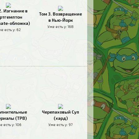
2. Изгнание в
Том 3. Возвращение
ртгемптон
в Нью-Йорк
mate-обложка)
Уже есть у:
168
е есть у:
62
олнительные
Черепаховый Суп
риалы (TPB)
(хард)
е есть у:
106
Уже есть у:
97