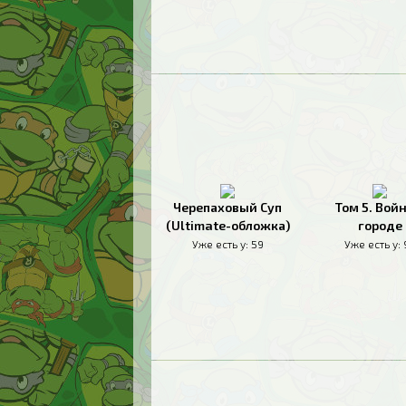
Черепаховый Суп
Том 5. Войн
(Ultimate-обложка)
городе
Уже есть у:
59
Уже есть у: