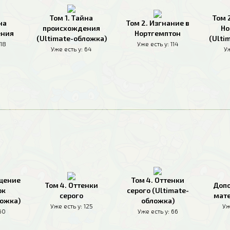
Том 1. Тайна
Том 
на
Том 2. Изгнание в
происхождения
Но
ения
Нортгемптон
(Ultimate-обложка)
(Ulti
118
Уже есть у:
114
Уже есть у:
64
Уж
ащение
Том 4. Оттенки
Том 4. Оттенки
Доп
рк
серого (Ultimate-
серого
мате
ложка)
обложка)
Уже есть у:
125
Уж
60
Уже есть у:
66