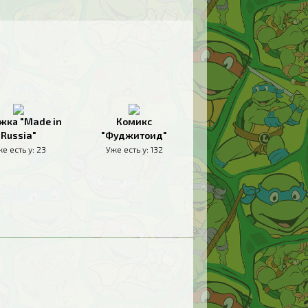
жка "Made in
Комикс
Russia"
"Фуджитоид"
е есть у:
23
Уже есть у:
132