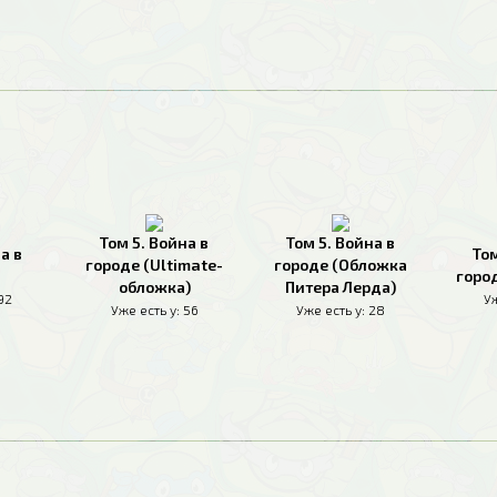
Том 5. Война в
Том 5. Война в
а в
Том
городе (Ultimate-
городе (Обложка
горо
обложка)
Питера Лерда)
92
Уж
Уже есть у:
56
Уже есть у:
28