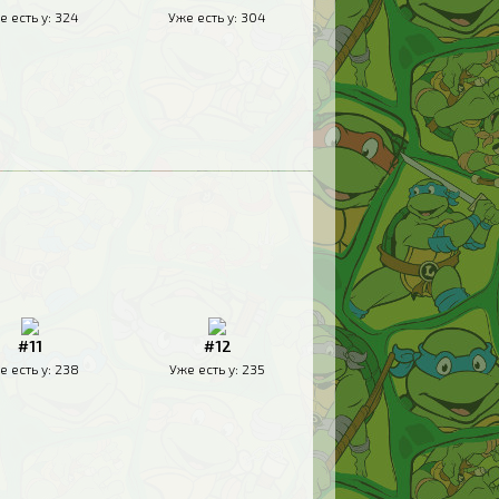
е есть у:
324
Уже есть у:
304
#11
#12
е есть у:
238
Уже есть у:
235