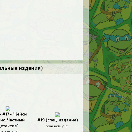
тельные издания)
к #17 - "Кейси
нс: Частный
#19 (спец. издание)
етектив"
Уже есть у:
61
же есть у:
111