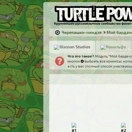
Черепашки-ниндзя
Мой бардач
Illusion Studios
Комильфо
Что это такое?
Модуль "Мой бардачок
кнопок
выбрать все комиксы, котор
есть у вас (полный список участвующ
#1
#2