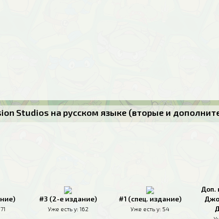
usion Studios на русском языке (вторые и дополни
Доп. 
ание)
#3 (2-е издание)
#1 (спец. издание)
Джо
Д
171
Уже есть у:
162
Уже есть у:
54
У