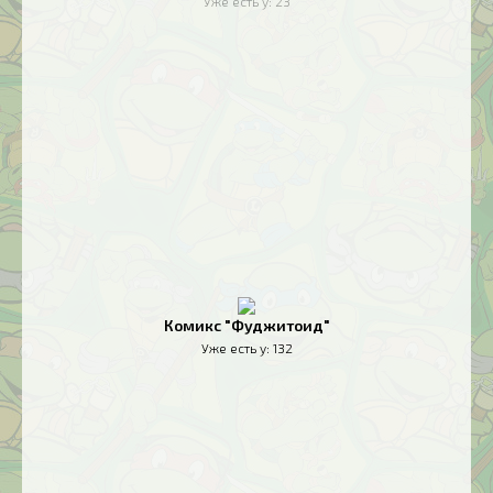
Уже есть у:
23
Комикс "Фуджитоид"
Уже есть у:
132