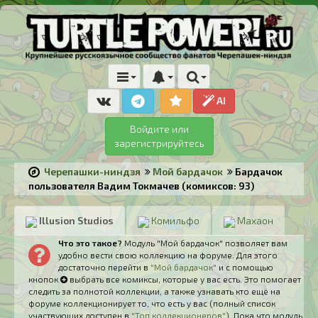
AI
Войдите или
зарегистрируйтесь
Черепашки-ниндзя
Мой бардачок
Бардачок
пользователя Вадим Токмачев (комиксов: 93)
Illusion Studios
Комильфо
Махаон
Что это такое?
Модуль "Мой бардачок" позволяет вам
удобно вести свою коллекцию на форуме. Для этого
достаточно перейти в
"Мой бардачок"
и с помощью
кнопок
выбрать все комиксы, которые у вас есть. Это помогает
следить за полнотой коллекции, а также узнавать кто ещё на
форуме коллекционирует то, что есть у вас (полный список
участвующих доступен в
"Топ коллекционеров"
). Пока что модуль