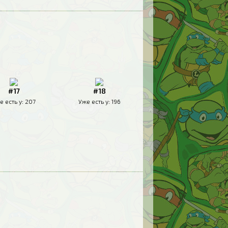
#17
#18
е есть у:
207
Уже есть у:
196