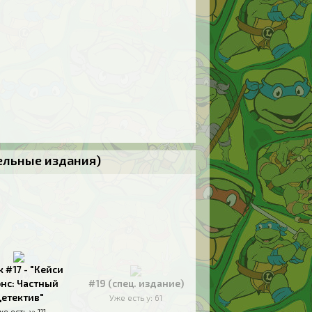
тельные издания)
к #17 - "Кейси
нс: Частный
#19 (спец. издание)
етектив"
Уже есть у:
61
же есть у:
111