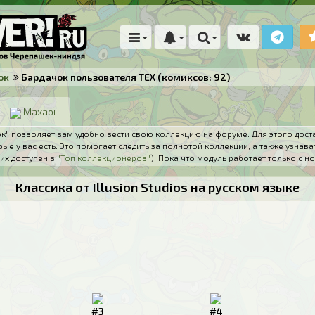
ок
Бардачок пользователя TEX (комиксов: 92)
Махаон
" позволяет вам удобно вести свою коллекцию на форуме. Для этого дост
ые у вас есть. Это помогает следить за полнотой коллекции, а также узнава
их доступен в
"Топ коллекционеров"
). Пока что модуль работает только с
Классика от Illusion Studios на русском языке
#3
#4