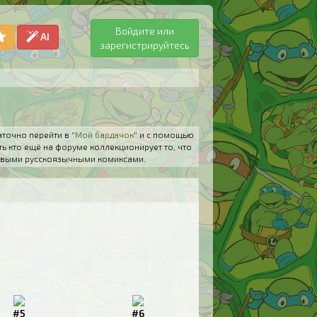
Войдите или
AI
зарегистрируйтесь
аточно перейти в
"Мой бардачок"
и с помощью
ть кто ещё на форуме коллекционирует то, что
 новыми русскоязычными комиксами.
#5
#6