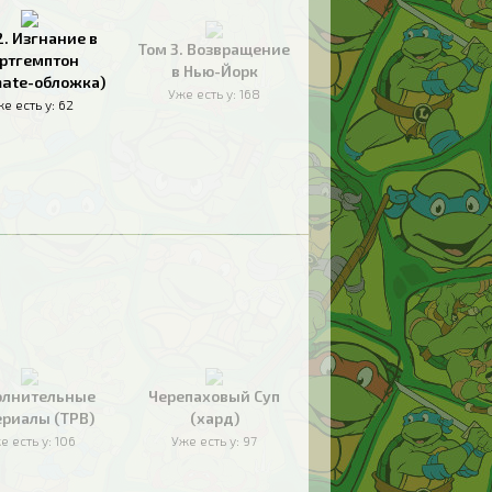
2. Изгнание в
Том 3. Возвращение
ртгемптон
в Нью-Йорк
mate-обложка)
Уже есть у:
168
е есть у:
62
олнительные
Черепаховый Суп
риалы (TPB)
(хард)
е есть у:
106
Уже есть у:
97