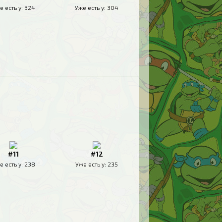
е есть у:
324
Уже есть у:
304
#11
#12
е есть у:
238
Уже есть у:
235