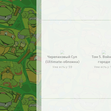
Черепаховый Суп
Том 5. Войн
(Ultimate-обложка)
городе
Уже есть у:
59
Уже есть у: