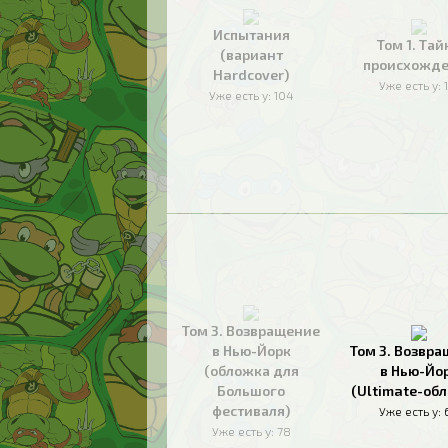
Испытания
Том 1. Тай
(вариант
происхожд
Hardcover)
Уже есть у:
Уже есть у:
104
Том 3. Возвращение
в Нью-Йорк
Том 3. Возвр
(обложка для
в Нью-Йо
Большого
(Ultimate-об
фестиваля)
Уже есть у:
Уже есть у:
78