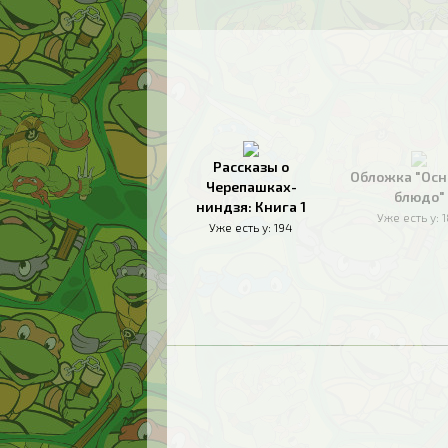
Рассказы о
Обложка "Осн
Черепашках-
блюдо"
ниндзя: Книга 1
Уже есть у:
Уже есть у:
194