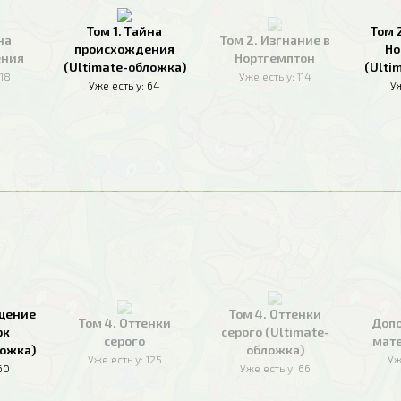
Том 1. Тайна
Том 
на
Том 2. Изгнание в
происхождения
Но
ения
Нортгемптон
(Ultimate-обложка)
(Ulti
118
Уже есть у:
114
Уже есть у:
64
Уж
ащение
Том 4. Оттенки
Том 4. Оттенки
Доп
рк
серого (Ultimate-
серого
мате
ложка)
обложка)
Уже есть у:
125
Уж
60
Уже есть у:
66