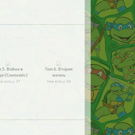
 5. Война в
Том 6. Вторая
де (Слипкейс)
жизнь
е есть у:
37
Уже есть у:
93