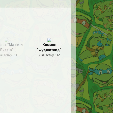
жка "Made in
Комикс
Russia"
"Фуджитоид"
е есть у:
23
Уже есть у:
132