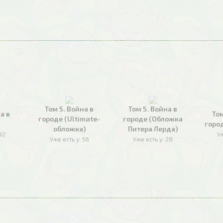
Том 5. Война в
Том 5. Война в
а в
Том
городе (Ultimate-
городе (Обложка
горо
обложка)
Питера Лерда)
92
Уж
Уже есть у:
56
Уже есть у:
28