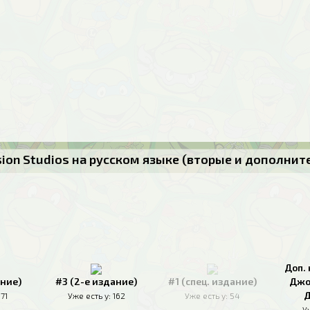
usion Studios на русском языке (вторые и дополни
Доп. 
ание)
#3 (2-е издание)
#1 (спец. издание)
Джо
Д
171
Уже есть у:
162
Уже есть у:
54
У