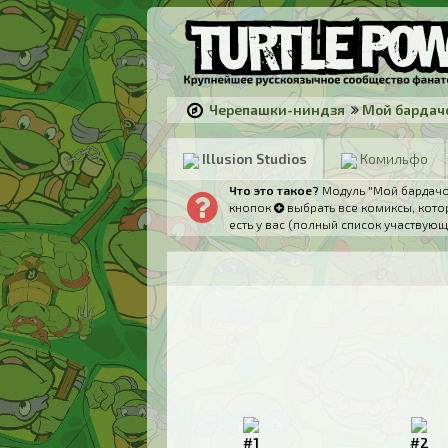
Черепашки-ниндзя
Мой бардач
Illusion Studios
Комильфо
Что это такое?
Модуль "Мой бардачок
кнопок
выбрать все комиксы, котор
есть у вас (полный список участвующ
#1
#2