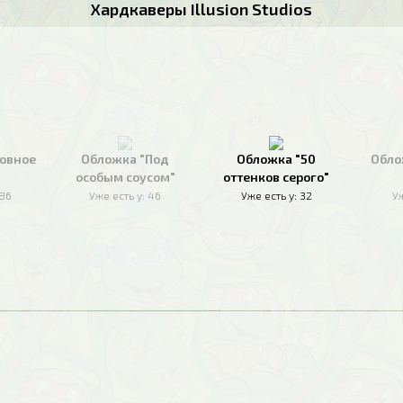
Хардкаверы Illusion Studios
овное
Обложка "Под
Обложка "50
Обло
особым соусом"
оттенков серого"
186
Уже есть у:
46
Уже есть у:
32
Уж