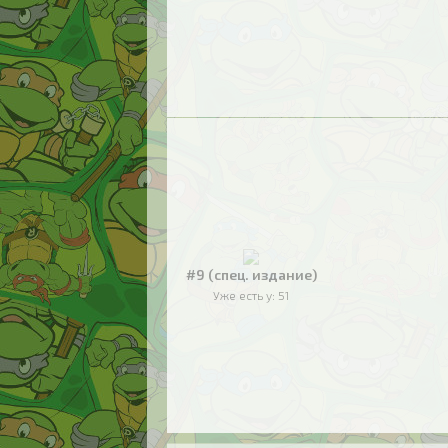
#9 (спец. издание)
Уже есть у:
51