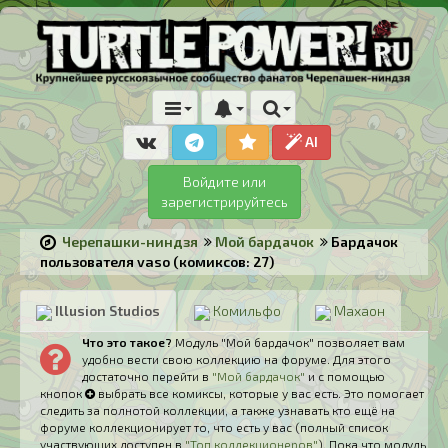
AI
Войдите или
зарегистрируйтесь
Черепашки-ниндзя
Мой бардачок
Бардачок
пользователя vaso (комиксов: 27)
Illusion Studios
Комильфо
Махаон
Что это такое?
Модуль "Мой бардачок" позволяет вам
удобно вести свою коллекцию на форуме. Для этого
достаточно перейти в
"Мой бардачок"
и с помощью
кнопок
выбрать все комиксы, которые у вас есть. Это помогает
следить за полнотой коллекции, а также узнавать кто ещё на
форуме коллекционирует то, что есть у вас (полный список
участвующих доступен в
"Топ коллекционеров"
). Пока что модуль