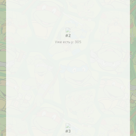
#2
Уже есть у:
305
#3