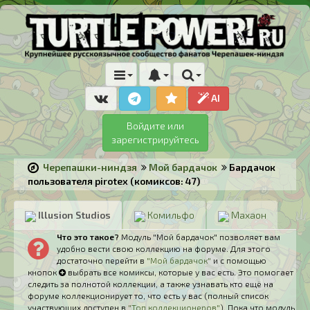
AI
Войдите или
зарегистрируйтесь
Черепашки-ниндзя
Мой бардачок
Бардачок
пользователя pirotex (комиксов: 47)
Illusion Studios
Комильфо
Махаон
Что это такое?
Модуль "Мой бардачок" позволяет вам
удобно вести свою коллекцию на форуме. Для этого
достаточно перейти в
"Мой бардачок"
и с помощью
кнопок
выбрать все комиксы, которые у вас есть. Это помогает
следить за полнотой коллекции, а также узнавать кто ещё на
форуме коллекционирует то, что есть у вас (полный список
участвующих доступен в
"Топ коллекционеров"
). Пока что модуль