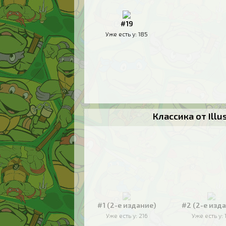
#19
Уже есть у:
185
Классика от Ill
#1 (2-е издание)
#2 (2-е изд
Уже есть у:
216
Уже есть у: