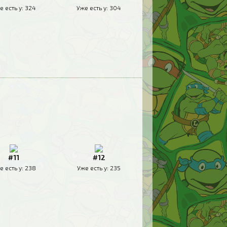
е есть у:
324
Уже есть у:
304
#11
#12
е есть у:
238
Уже есть у:
235