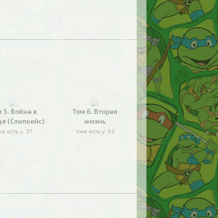
 5. Война в
Том 6. Вторая
де (Слипкейс)
жизнь
е есть у:
37
Уже есть у:
93