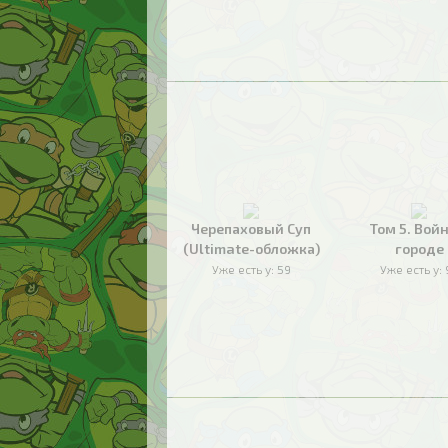
Черепаховый Суп
Том 5. Войн
(Ultimate-обложка)
городе
Уже есть у:
59
Уже есть у: