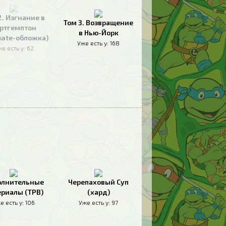
2. Изгнание в
Том 3. Возвращение
ртгемптон
в Нью-Йорк
mate-обложка)
Уже есть у:
168
е есть у:
62
олнительные
Черепаховый Суп
риалы (TPB)
(хард)
е есть у:
106
Уже есть у:
97