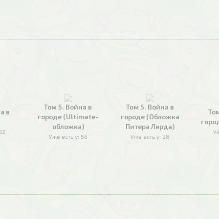
Том 5. Война в
Том 5. Война в
а в
Том
городе (Ultimate-
городе (Обложка
горо
обложка)
Питера Лерда)
92
Уж
Уже есть у:
56
Уже есть у:
28