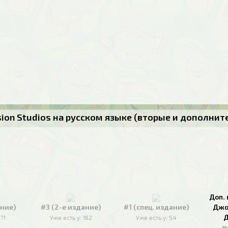
usion Studios на русском языке (вторые и дополни
Доп. 
ание)
#3 (2-е издание)
#1 (спец. издание)
Джо
Д
171
Уже есть у:
162
Уже есть у:
54
У