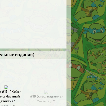
тельные издания)
к #17 - "Кейси
нс: Частный
#19 (спец. издание)
етектив"
Уже есть у:
61
же есть у:
111