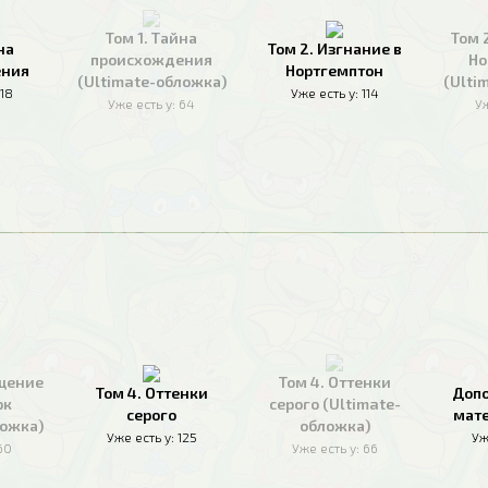
Том 1. Тайна
Том 
на
Том 2. Изгнание в
происхождения
Но
ения
Нортгемптон
(Ultimate-обложка)
(Ulti
118
Уже есть у:
114
Уже есть у:
64
Уж
ащение
Том 4. Оттенки
Том 4. Оттенки
Доп
рк
серого (Ultimate-
серого
мате
ложка)
обложка)
Уже есть у:
125
Уж
60
Уже есть у:
66