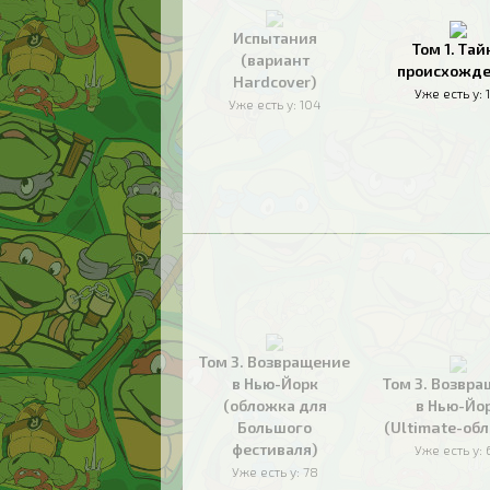
Испытания
Том 1. Тай
(вариант
происхожд
Hardcover)
Уже есть у:
Уже есть у:
104
Том 3. Возвращение
в Нью-Йорк
Том 3. Возвр
(обложка для
в Нью-Йо
Большого
(Ultimate-об
фестиваля)
Уже есть у:
Уже есть у:
78