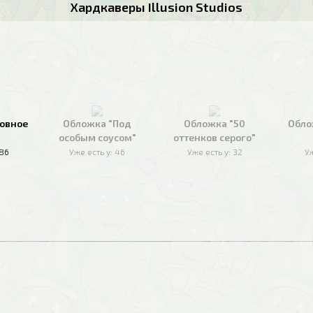
Хардкаверы Illusion Studios
овное
Обложка "Под
Обложка "50
Обло
особым соусом"
оттенков серого"
186
Уже есть у:
46
Уже есть у:
32
Уж