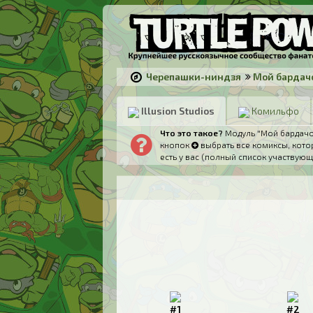
Черепашки-ниндзя
Мой бардач
Illusion Studios
Комильфо
Что это такое?
Модуль "Мой бардачок
кнопок
выбрать все комиксы, котор
есть у вас (полный список участвующ
#1
#2