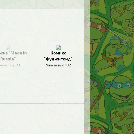
жка "Made in
Комикс
Russia"
"Фуджитоид"
е есть у:
23
Уже есть у:
132