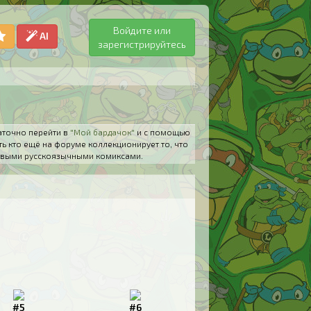
Войдите или
AI
зарегистрируйтесь
аточно перейти в
"Мой бардачок"
и с помощью
ть кто ещё на форуме коллекционирует то, что
 новыми русскоязычными комиксами.
#5
#6