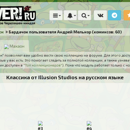
ок
Бардачок пользователя Андрей Мелькор (комиксов: 60)
Махаон
" позволяет вам удобно вести свою коллекцию на форуме. Для этого дост
ые у вас есть. Это помогает следить за полнотой коллекции, а также узнава
их доступен в
"Топ коллекционеров"
). Пока что модуль работает только с
Классика от Illusion Studios на русском языке
#3
#4