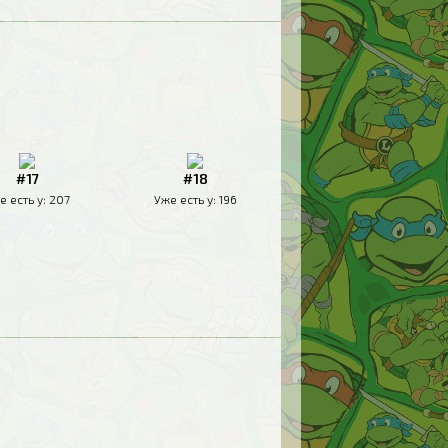
#17
#18
е есть у:
207
Уже есть у:
196