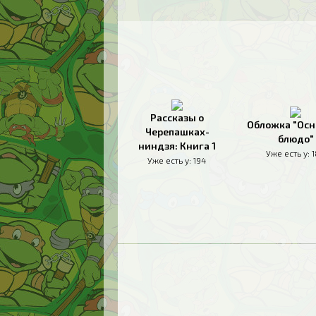
Рассказы о
Обложка "Осн
Черепашках-
блюдо"
ниндзя: Книга 1
Уже есть у:
Уже есть у:
194