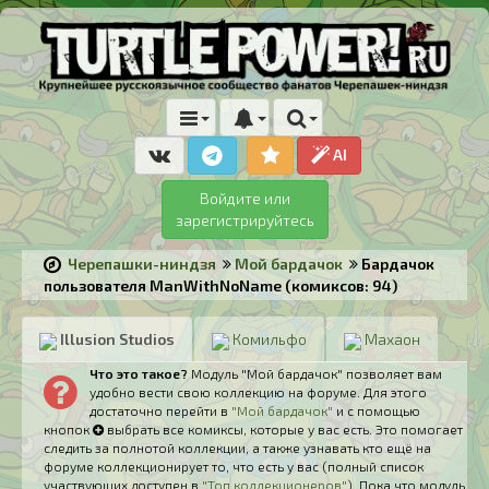
AI
Войдите или
зарегистрируйтесь
Черепашки-ниндзя
Мой бардачок
Бардачок
пользователя ManWithNoName (комиксов: 94)
Illusion Studios
Комильфо
Махаон
Что это такое?
Модуль "Мой бардачок" позволяет вам
удобно вести свою коллекцию на форуме. Для этого
достаточно перейти в
"Мой бардачок"
и с помощью
кнопок
выбрать все комиксы, которые у вас есть. Это помогает
следить за полнотой коллекции, а также узнавать кто ещё на
форуме коллекционирует то, что есть у вас (полный список
участвующих доступен в
"Топ коллекционеров"
). Пока что модуль