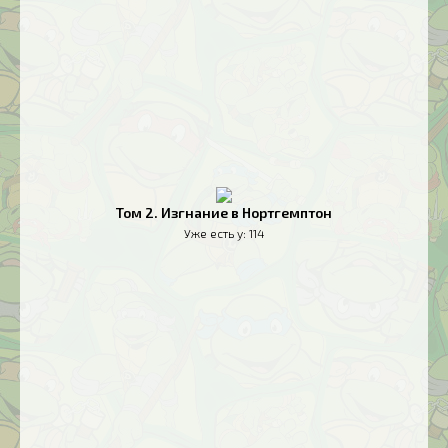
Том 2. Изгнание в Нортгемптон
Уже есть у:
114