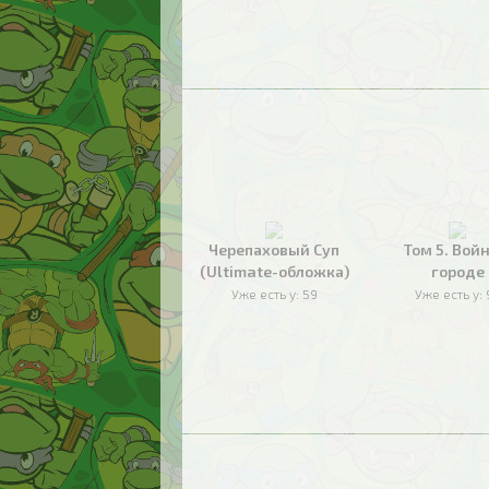
Черепаховый Суп
Том 5. Войн
(Ultimate-обложка)
городе
Уже есть у:
59
Уже есть у: