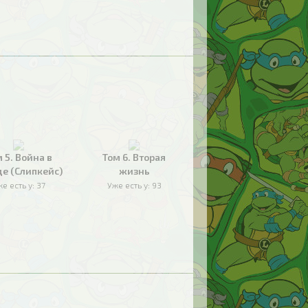
 5. Война в
Том 6. Вторая
де (Слипкейс)
жизнь
е есть у:
37
Уже есть у:
93