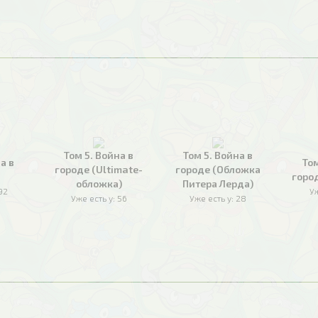
Том 5. Война в
Том 5. Война в
а в
Том
городе (Ultimate-
городе (Обложка
горо
обложка)
Питера Лерда)
92
Уж
Уже есть у:
56
Уже есть у:
28