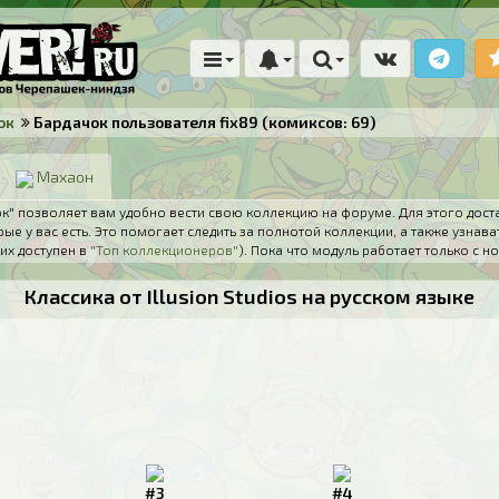
ок
Бардачок пользователя fix89 (комиксов: 69)
Махаон
" позволяет вам удобно вести свою коллекцию на форуме. Для этого дост
ые у вас есть. Это помогает следить за полнотой коллекции, а также узнава
их доступен в
"Топ коллекционеров"
). Пока что модуль работает только с
Классика от Illusion Studios на русском языке
#3
#4