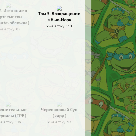
2. Изгнание в
Том 3. Возвращение
ртгемптон
в Нью-Йорк
mate-обложка)
Уже есть у:
168
е есть у:
62
олнительные
Черепаховый Суп
риалы (TPB)
(хард)
е есть у:
106
Уже есть у:
97