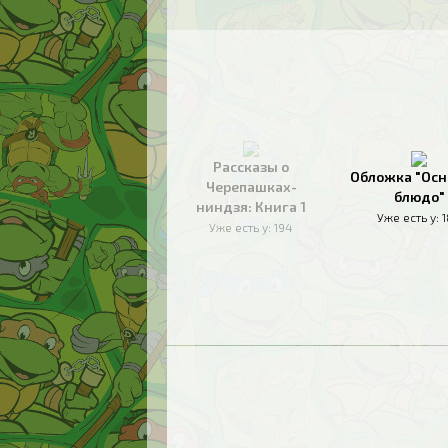
Рассказы о
Обложка "Осн
Черепашках-
блюдо"
ниндзя: Книга 1
Уже есть у:
Уже есть у:
194