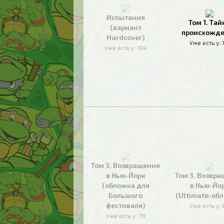
Испытания
Том 1. Тай
(вариант
происхожд
Hardcover)
Уже есть у:
Уже есть у:
104
Том 3. Возвращение
в Нью-Йорк
Том 3. Возвр
(обложка для
в Нью-Йо
Большого
(Ultimate-об
фестиваля)
Уже есть у:
Уже есть у:
78