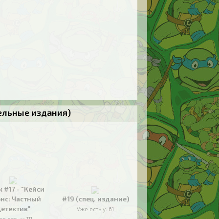
тельные издания)
к #17 - "Кейси
нс: Частный
#19 (спец. издание)
етектив"
Уже есть у:
61
же есть у:
111