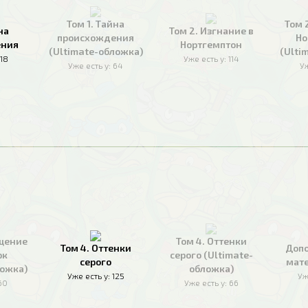
Том 1. Тайна
Том 
на
Том 2. Изгнание в
происхождения
Но
ения
Нортгемптон
(Ultimate-обложка)
(Ulti
118
Уже есть у:
114
Уже есть у:
64
Уж
ащение
Том 4. Оттенки
Том 4. Оттенки
Доп
рк
серого (Ultimate-
серого
мате
ложка)
обложка)
Уже есть у:
125
Уж
60
Уже есть у:
66