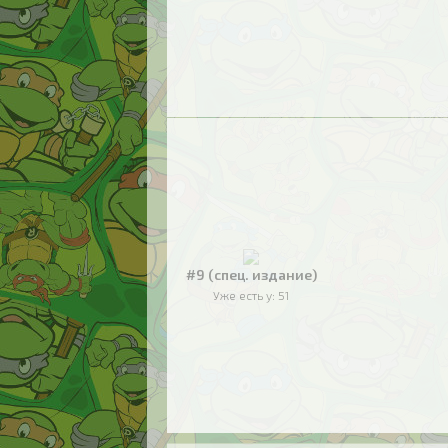
#9 (спец. издание)
Уже есть у:
51