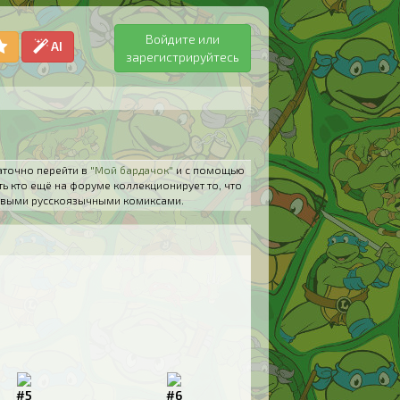
Войдите или
AI
зарегистрируйтесь
аточно перейти в
"Мой бардачок"
и с помощью
ть кто ещё на форуме коллекционирует то, что
 новыми русскоязычными комиксами.
#5
#6