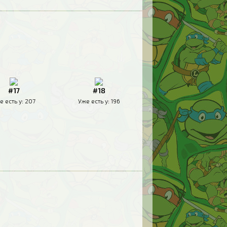
#17
#18
е есть у:
207
Уже есть у:
196