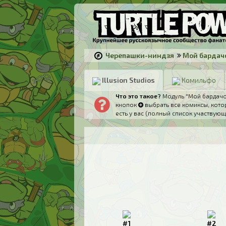
Черепашки-ниндзя
Мой бардач
Illusion Studios
Комильфо
Что это такое?
Модуль "Мой бардачок
кнопок
выбрать все комиксы, котор
есть у вас (полный список участвующ
#1
#2