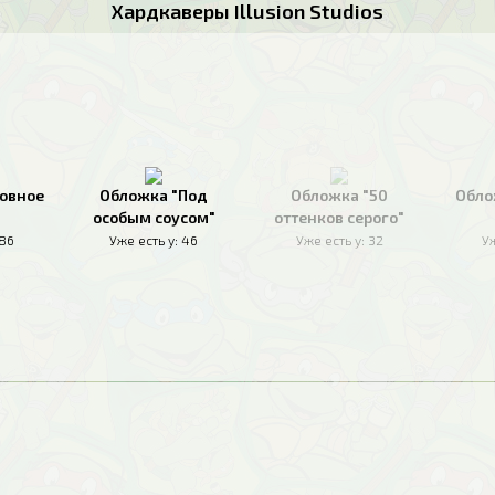
Хардкаверы Illusion Studios
овное
Обложка "Под
Обложка "50
Обло
особым соусом"
оттенков серого"
186
Уже есть у:
46
Уже есть у:
32
Уж