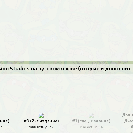
usion Studios на русском языке (вторые и дополни
Доп. 
ание)
#3 (2-е издание)
#1 (спец. издание)
Джо
Д
171
Уже есть у:
162
Уже есть у:
54
У