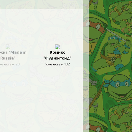
жка "Made in
Комикс
Russia"
"Фуджитоид"
е есть у:
23
Уже есть у:
132