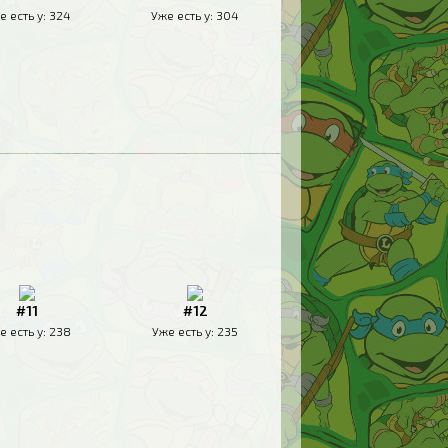
е есть у:
324
Уже есть у:
304
#11
#12
е есть у:
238
Уже есть у:
235