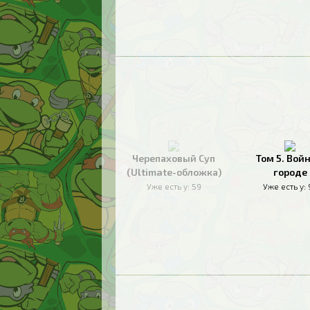
Черепаховый Суп
Том 5. Войн
(Ultimate-обложка)
городе
Уже есть у:
59
Уже есть у: