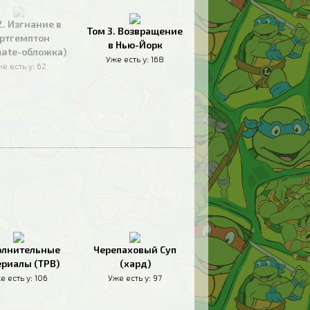
2. Изгнание в
Том 3. Возвращение
ртгемптон
в Нью-Йорк
mate-обложка)
Уже есть у:
168
е есть у:
62
олнительные
Черепаховый Суп
риалы (TPB)
(хард)
е есть у:
106
Уже есть у:
97