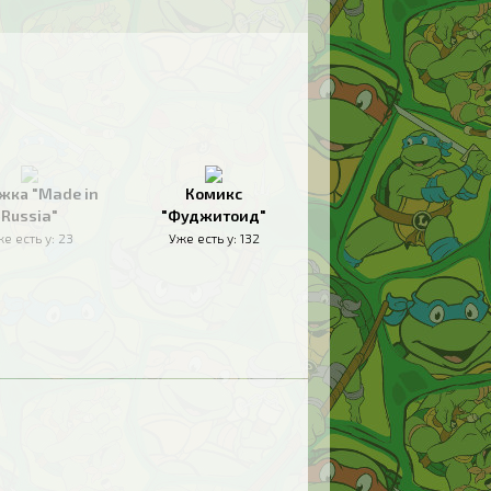
жка "Made in
Комикс
Russia"
"Фуджитоид"
е есть у:
23
Уже есть у:
132