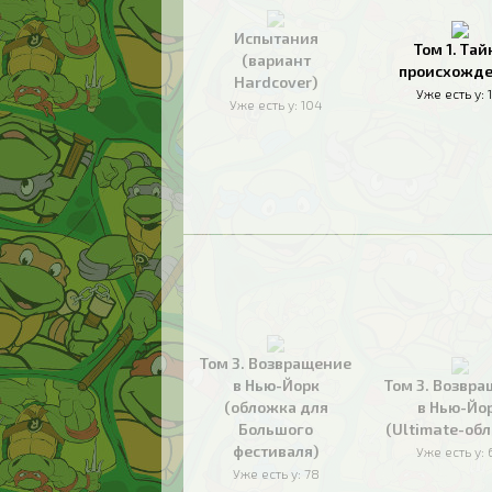
Испытания
Том 1. Тай
(вариант
происхожд
Hardcover)
Уже есть у:
Уже есть у:
104
Том 3. Возвращение
в Нью-Йорк
Том 3. Возвр
(обложка для
в Нью-Йо
Большого
(Ultimate-об
фестиваля)
Уже есть у:
Уже есть у:
78