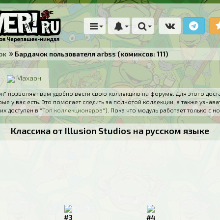
ок
Бардачок пользователя arbss (комиксов: 111)
Махаон
" позволяет вам удобно вести свою коллекцию на форуме. Для этого дост
ые у вас есть. Это помогает следить за полнотой коллекции, а также узнава
их доступен в
"Топ коллекционеров"
). Пока что модуль работает только с
Классика от Illusion Studios на русском языке
#3
#4