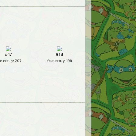
#17
#18
е есть у:
207
Уже есть у:
196