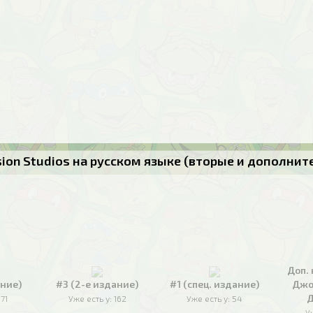
usion Studios на русском языке (вторые и дополни
Доп. 
ание)
#3 (2-е издание)
#1 (спец. издание)
Джо
Д
171
Уже есть у:
162
Уже есть у:
54
У