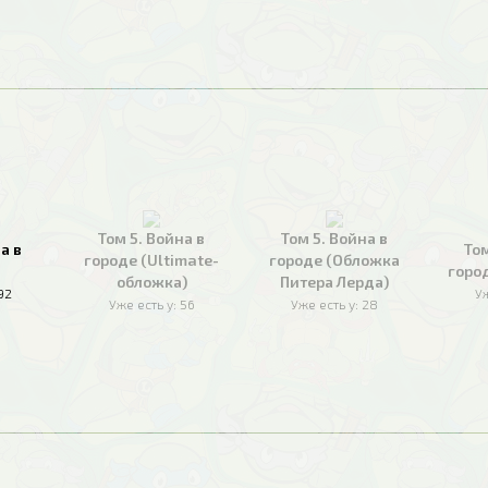
Том 5. Война в
Том 5. Война в
а в
Том
городе (Ultimate-
городе (Обложка
горо
обложка)
Питера Лерда)
92
Уж
Уже есть у:
56
Уже есть у:
28