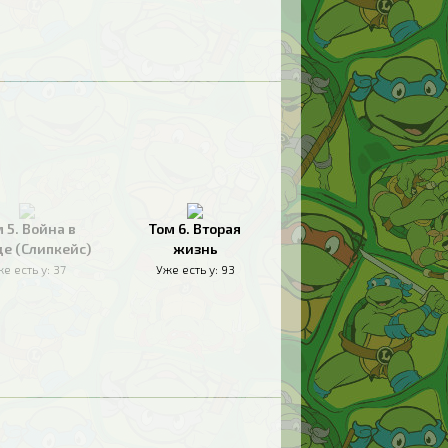
 5. Война в
Том 6. Вторая
де (Слипкейс)
жизнь
е есть у:
37
Уже есть у:
93