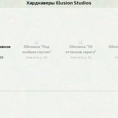
Хардкаверы Illusion Studios
овное
Обложка "Под
Обложка "50
Обло
особым соусом"
оттенков серого"
186
Уже есть у:
46
Уже есть у:
32
Уж