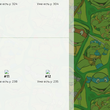
е есть у:
324
Уже есть у:
304
#11
#12
е есть у:
238
Уже есть у:
235