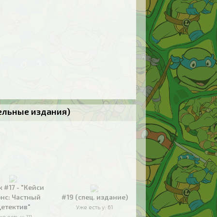
тельные издания)
к #17 - "Кейси
нс: Частный
#19 (спец. издание)
етектив"
Уже есть у:
61
же есть у:
111