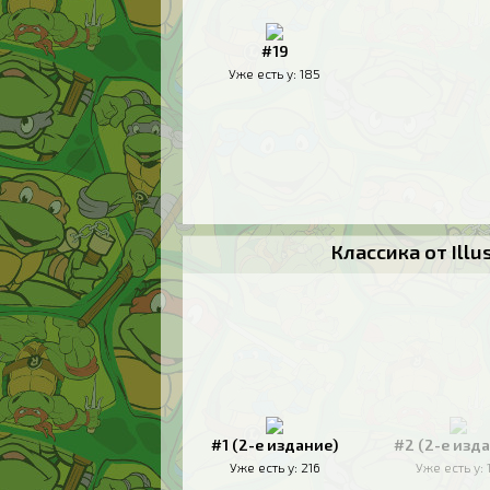
#19
Уже есть у:
185
Классика от Ill
#1 (2-е издание)
#2 (2-е изд
Уже есть у:
216
Уже есть у: