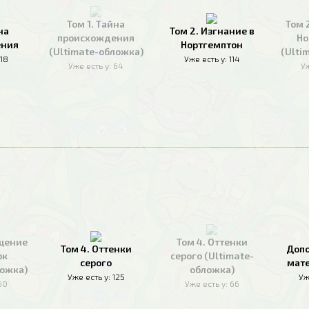
Том 1. Тайна
Том 
на
Том 2. Изгнание в
происхождения
Но
ения
Нортгемптон
(Ultimate-обложка)
(Ulti
118
Уже есть у:
114
Уже есть у:
64
Уж
ащение
Том 4. Оттенки
Том 4. Оттенки
Доп
рк
серого (Ultimate-
серого
мате
ложка)
обложка)
Уже есть у:
125
Уж
60
Уже есть у:
66