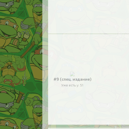
#9 (спец. издание)
Уже есть у:
51