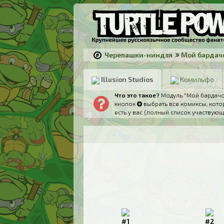
Черепашки-ниндзя
Мой бардач
Illusion Studios
Комильфо
Что это такое?
Модуль "Мой бардачок
кнопок
выбрать все комиксы, котор
есть у вас (полный список участвующ
#1
#2