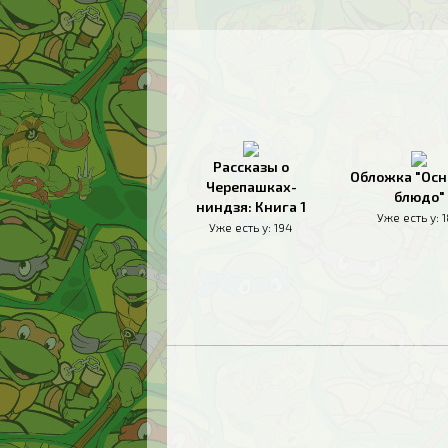
Рассказы о
Обложка "Осн
Черепашках-
блюдо"
ниндзя: Книга 1
Уже есть у:
Уже есть у:
194