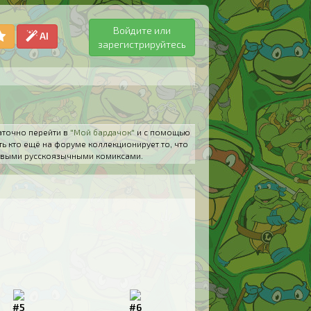
Войдите или
AI
зарегистрируйтесь
аточно перейти в
"Мой бардачок"
и с помощью
ть кто ещё на форуме коллекционирует то, что
 новыми русскоязычными комиксами.
#5
#6