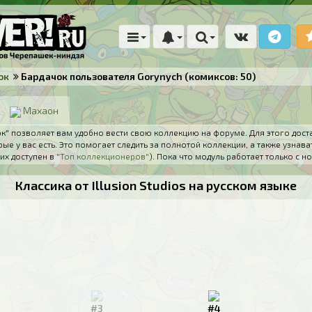
ок
Бардачок пользователя Gorynych (комиксов: 50)
Махаон
" позволяет вам удобно вести свою коллекцию на форуме. Для этого дост
ые у вас есть. Это помогает следить за полнотой коллекции, а также узнава
их доступен в
"Топ коллекционеров"
). Пока что модуль работает только с
Классика от Illusion Studios на русском языке
#3
#4