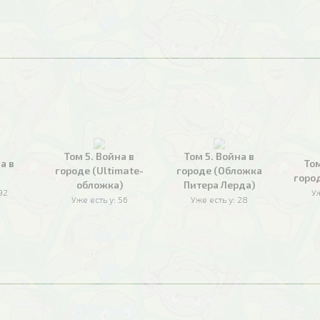
Том 5. Война в
Том 5. Война в
а в
Том
городе (Ultimate-
городе (Обложка
горо
обложка)
Питера Лерда)
92
Уж
Уже есть у:
56
Уже есть у:
28