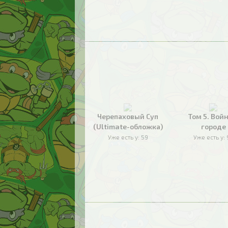
Черепаховый Суп
Том 5. Войн
(Ultimate-обложка)
городе
Уже есть у:
59
Уже есть у: