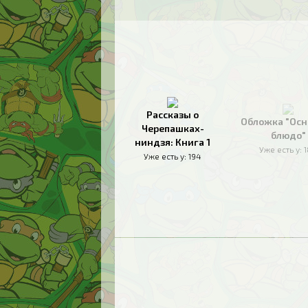
Рассказы о
Обложка "Осн
Черепашках-
блюдо"
ниндзя: Книга 1
Уже есть у:
Уже есть у:
194