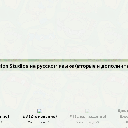
usion Studios на русском языке (вторые и дополни
Доп. 
ание)
#3 (2-е издание)
#1 (спец. издание)
Джо
Д
171
Уже есть у:
162
Уже есть у:
54
У