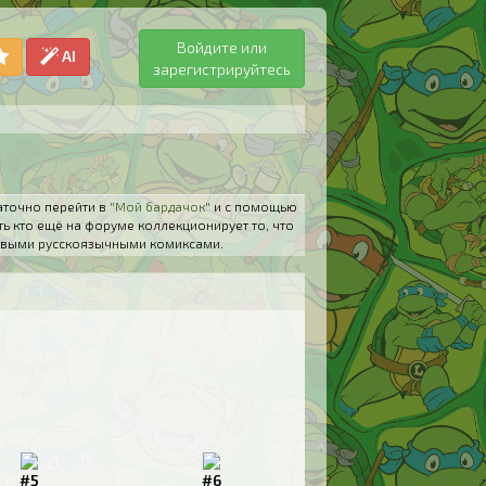
Войдите или
AI
зарегистрируйтесь
аточно перейти в
"Мой бардачок"
и с помощью
ть кто ещё на форуме коллекционирует то, что
 новыми русскоязычными комиксами.
#5
#6