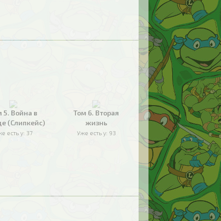
 5. Война в
Том 6. Вторая
де (Слипкейс)
жизнь
е есть у:
37
Уже есть у:
93