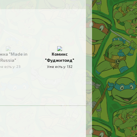
жка "Made in
Комикс
Russia"
"Фуджитоид"
е есть у:
23
Уже есть у:
132