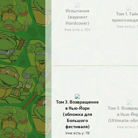
Испытания
Том 1. Тай
(вариант
происхожд
Hardcover)
Уже есть у:
Уже есть у:
104
Том 3. Возвращение
в Нью-Йорк
Том 3. Возвр
(обложка для
в Нью-Йо
Большого
(Ultimate-об
фестиваля)
Уже есть у:
Уже есть у:
78