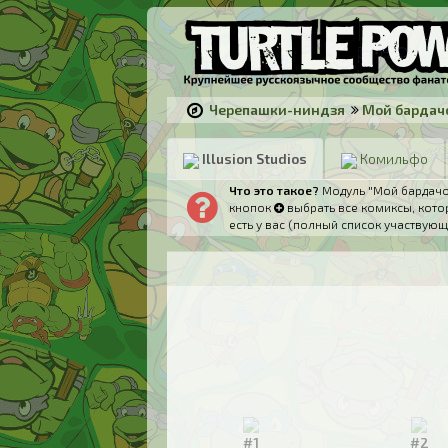
Черепашки-ниндзя
Мой бардач
Illusion Studios
Комильфо
Что это такое?
Модуль "Мой бардачок
кнопок
выбрать все комиксы, котор
есть у вас (полный список участвующ
#1
#2