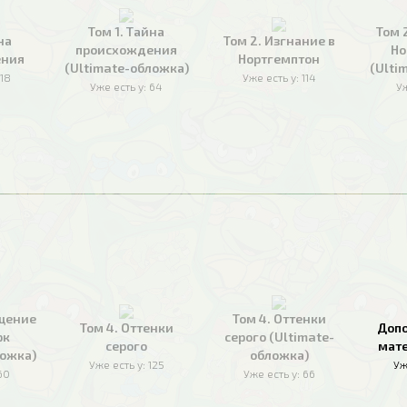
Том 1. Тайна
Том 
на
Том 2. Изгнание в
происхождения
Но
ения
Нортгемптон
(Ultimate-обложка)
(Ulti
118
Уже есть у:
114
Уже есть у:
64
Уж
ащение
Том 4. Оттенки
Том 4. Оттенки
Доп
рк
серого (Ultimate-
серого
мате
ложка)
обложка)
Уже есть у:
125
Уж
60
Уже есть у:
66