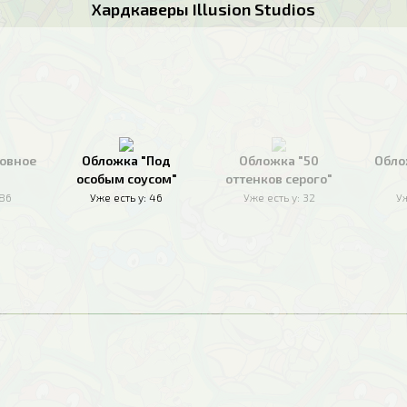
Хардкаверы Illusion Studios
овное
Обложка "Под
Обложка "50
Обло
особым соусом"
оттенков серого"
186
Уже есть у:
46
Уже есть у:
32
Уж