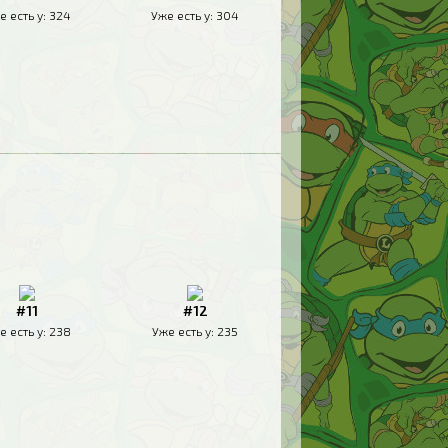
е есть у:
324
Уже есть у:
304
#11
#12
е есть у:
238
Уже есть у:
235