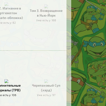
2. Изгнание в
Том 3. Возвращение
ртгемптон
в Нью-Йорк
mate-обложка)
Уже есть у:
168
е есть у:
62
олнительные
Черепаховый Суп
риалы (TPB)
(хард)
е есть у:
106
Уже есть у:
97