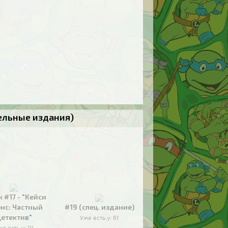
тельные издания)
к #17 - "Кейси
нс: Частный
#19 (спец. издание)
етектив"
Уже есть у:
61
же есть у:
111