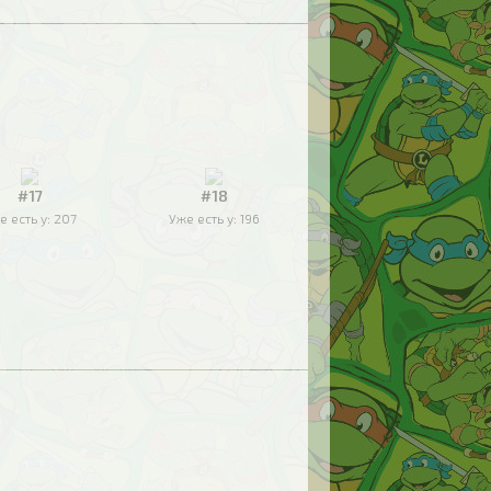
#17
#18
е есть у:
207
Уже есть у:
196