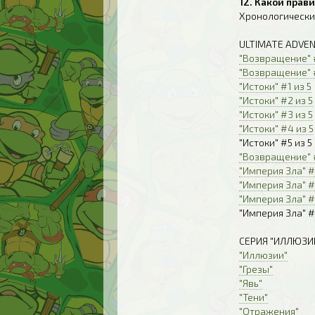
12. Какой прав
Хронологически
ULTIMATE ADVEN
"Возвращение" #
"Возвращение" 
"Истоки" #1 из 5
"Истоки" #2 из 5
"Истоки" #3 из 5
"Истоки" #4 из 5
"Истоки" #5 из 5
"Возвращение" 
"Империя Зла" #
"Империя Зла" #
"Империя Зла" #
"Империя Зла" #
СЕРИЯ "ИЛЛЮЗИИ
"Иллюзии"
"Грезы"
"Явь"
"Тени"
"Отражения"