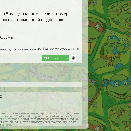
лен Вам с указанием трекинг-номера
 посылки компанией по доставке.
Форуме.
раз редактировалось ARTЁM; 22.09.2021 в
20:38
.
Цитировать
32
odeon и является некоммерческим фан-проектом. Права на персонажей ©
inja Turtles® and related is registered trademarks of Viacom, MTV
я их авторов, а не администрации форума, соответственно, только
ательства РФ. Если вы заметили на форуме содержимое, нарушающее
тной связи
.