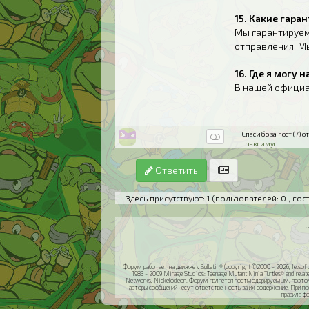
15. Какие гара
Мы гарантируем
отправления. М
16. Где я могу
В нашей офици
Спасибо за пост (7) от
траксимус
Ответить
Здесь присутствуют: 1
(пользователей: 0 , гост
Форум работает на движке vBulletin® (copyright ©2000 - 2026, Jelsoft 
1983 - 2009 Mirage Studios: Teenage Mutant Ninja Turtles® and relat
Networks, Nickelodeon. Форум является постмодерируемым, поэтом
авторы сообщений несут ответственность за их содержание. При п
правила ф