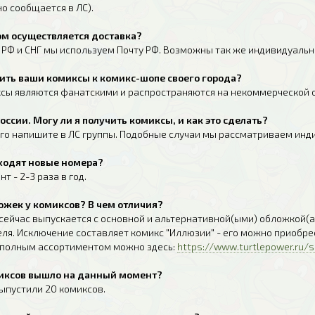
о сообщается в ЛС).
ом осуществляется доставка?
о РФ и СНГ мы используем Почту РФ. Возможны так же индивидуальн
упить ваши комиксы к комикс-шопе своего города?
ксы являются фанатскими и распространяются на некоммерческой 
России. Могу ли я получить комиксы, и как это сделать?
ого напишите в ЛС группы. Подобные случаи мы рассматриваем инд
ыходят новые номера?
т - 2-3 раза в год.
ложек у комиксов? В чем отличия?
сейчас выпускается с основной и альтернативной(ыми) обложкой(а
еля. Исключение составляет комикс "Иллюзии" - его можно приобре
 полным ассортиментом можно здесь:
https://www.turtlepower.ru/
омиксов вышло на данный момент?
ыпустили 20 комиксов.