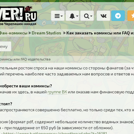
Фан-комиксы
Dream Studios
Как заказать комиксы или FAQ 
тему
комиксы или FAQ издательства
ительным ростом спроса на наши комиксы со стороны фанатов (за 
ий перечень наиболее часто задаваемых нам вопросов и ответов на
приобрести ваши комиксы?
скачав их здесь, в нашей
группе ВК
или оказав нам финансовую под
стоят?
спространяются совершенно бесплатно, но только среди тех, кто 
сия (формат pdf, содержит небольшое количество водяных знаков) 
 - при поддержке от 650 руб (в зависимости от обложки).
ь:
https://www.turtlepower.ru/showthread.php?t=16181
.