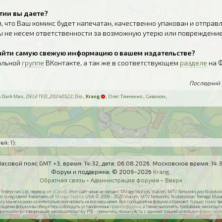
нтии вы даете?
, что Ваш комикс будет напечатан, качественно упакован и отправ
ы не несем ответственности за возможную утерю или повреждение
 найти самую свежую информацию о вашем издательстве?
альной
группе
ВКонтакте, а так же в соответствующем
разделе
на 
Последний 
:
Dark Man
,
DELETED_20240522
,
Dio
,
Krang
,
Олег Тяжченко
,
Саваном
,
ей: 1)
:
Часовой пояс GMT +3, время:
14:32
, дата:
06.08.2026
. Московское время:
14:
Форум и поддержка: © 2009–2026
Krang
.
Обратная связь
-
Администрация форума
-
Вверх
Enterprises Ltd, перевод от
zCarot
). Этот сайт никак не связан с Mirage Studios, Viacom, MTV Networks или Nickel
ed is registered trademarks of
Mirage Studios
USA; © 2009 - 2020 Viacom, MTV Networks, Nickelodeon: Teenage Mutant N
у мы не можем моментально реагировать на все нарушения. Все сообщения на форуме отражают только точку зрени
осещении форума вы обязуетесь соблюдать установленные
правила форума
, а также выполнять требования законод
орума или противоречащее законодательству РФ - свяжитесь, пожалуйста, с администрацией используя
форму обра