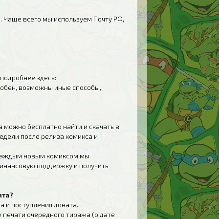
. Чаще всего мы используем Почту РФ,
подробнее здесь:
удобен, возможны иные способы,
 можно бесплатно найти и скачать в
недели после релиза комикса и
С каждым новым комиксом мы
инансовую поддержку и получить
ата?
а и поступления доната.
 печати очередного тиража (о дате