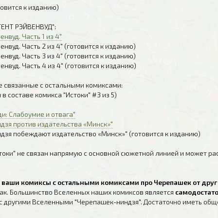
товится к изданию)
ЕНТ РЭЙВЕНВУД":
нвуд. Часть 1 из 4"
енвуд. Часть 2 из 4" (готовится к изданию)
енвуд. Часть 3 из 4" (готовится к изданию)
енвуд. Часть 4 из 4" (готовится к изданию)
не связанные с остальными комиксами:
 в составе комикса "Истоки" #3 из 5)
ди: Слабоумие и отвага"
дзя против издательства «Минск»"
дзя побеждают издательство «Минск»" (готовится к изданию)
стоки" не связан напрямую с основной сюжетной линией и может ра
ы ваши комиксы с остальными комиксами про Черепашек от дру
как. Большинство Вселенных наших комиксов является
самодостат
с другими Вселенными "Черепашек-ниндзя". Достаточно иметь обще