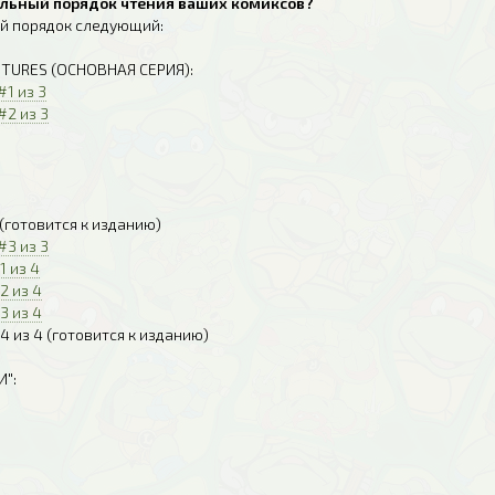
ильный порядок чтения ваших комиксов?
й порядок следующий:
TURES (ОСНОВНАЯ СЕРИЯ):
1 из 3
#2 из 3
 (готовится к изданию)
#3 из 3
1 из 4
2 из 4
3 из 4
4 из 4 (готовится к изданию)
":