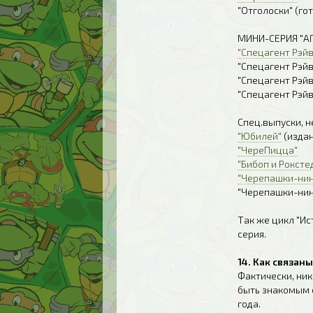
"Отголоски" (го
МИНИ-СЕРИЯ "АГ
"Спецагент Рэйве
"Спецагент Рэйв
"Спецагент Рэйв
"Спецагент Рэйв
Спец.выпуски, 
"Юбилей"
(издан
"ЧереПицца"
"Бибоп и Роксте
"Черепашки-нин
"Черепашки-нин
Так же цикл "И
серия.
14. Как связан
Фактически, ни
быть знакомым 
года.