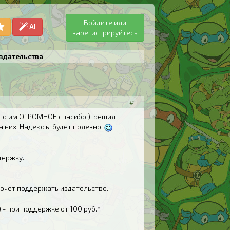
Войдите или
AI
зарегистрируйтесь
издательства
#1
что им ОГРОМНОЕ спасибо!), решил
 них. Надеюсь, будет полезно!
держку.
хочет поддержать издательство.
- при поддержке от 100 руб.*