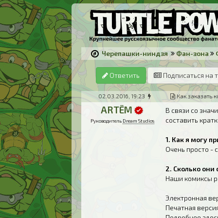
Черепашки-ниндзя
Фан-зона
Ответить
Подписаться на 
02.03.2016, 19:23
Как заказать 
ARTЁM
В связи со знач
составить кратк
Руководитель
Dream Studios
1. Как я могу 
Очень просто - 
2. Сколько они 
Наши комиксы ра
Электронная вер
Печатная версия
Подробнее здес