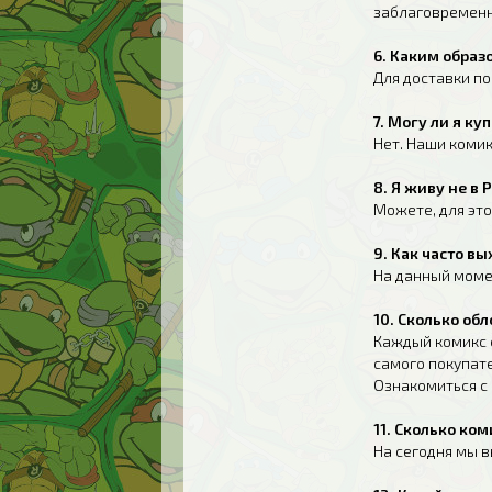
заблаговременн
6. Каким образ
Для доставки п
7. Могу ли я к
Нет. Наши коми
8. Я живу не в 
Можете, для эт
9. Как часто в
На данный момен
10. Сколько об
Каждый комикс 
самого покупат
Ознакомиться с
11. Сколько к
На сегодня мы в