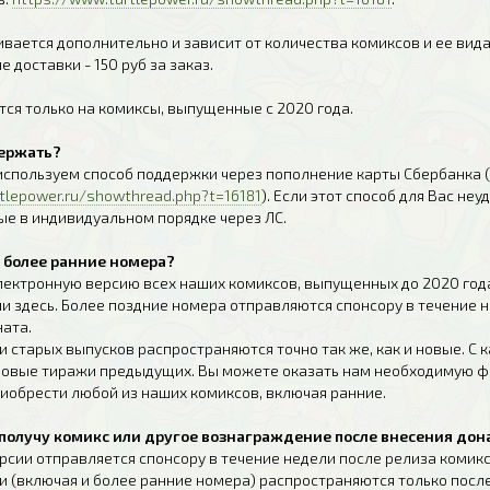
вается дополнительно и зависит от количества комиксов и ее вида
е доставки - 150 руб за заказ.
тся только на комиксы, выпущенные с 2020 года.
держать?
используем способ поддержки через пополнение карты Сбербанка (
tlepower.ru/showthread.php?t=16181
). Если этот способ для Вас не
е в индивидуальном порядке через ЛС.
ь более ранние номера?
Электронную версию всех наших комиксов, выпущенных до 2020 года
и здесь. Более поздние номера отправляются спонсору в течение 
ната.
и старых выпусков распространяются точно так же, как и новые. 
овые тиражи предыдущих. Вы можете оказать нам необходимую ф
иобрести любой из наших комиксов, включая ранние.
я получу комикс или другое вознаграждение после внесения дон
сии отправляется спонсору в течение недели после релиза комикс
и (включая и более ранние номера) распространяются только после