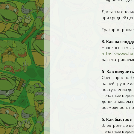
Доставка оплачи
при средней цен
*распространяе
3. Как вас под
Чаще всего мы 
https://www.tur
рассматриваемы
4. Как получит
Очень просто. 
нашей группе ил
поступления до
Печатные верси
допечатываем н
возможность пр
5. Как быстро 
Электронные вер
Печатные верси