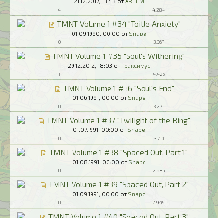
21.12.2017,
13:43
от
ARTЁM
4
4.284
TMNT Volume 1 #34 "Toitle Anxiety"
01.09.1990,
00:00
от
Snape
0
3.367
TMNT Volume 1 #35 "Soul's Withering"
29.12.2012,
18:03
от
траксимус
1
4.426
TMNT Volume 1 #36 "Soul's End"
01.06.1991,
00:00
от
Snape
0
3.271
TMNT Volume 1 #37 "Twilight of the Ring"
01.07.1991,
00:00
от
Snape
0
3.710
TMNT Volume 1 #38 "Spaced Out, Part 1"
01.08.1991,
00:00
от
Snape
0
2.985
TMNT Volume 1 #39 "Spaced Out, Part 2"
01.09.1991,
00:00
от
Snape
0
2.949
TMNT Volume 1 #40 "Spaced Out, Part 3"