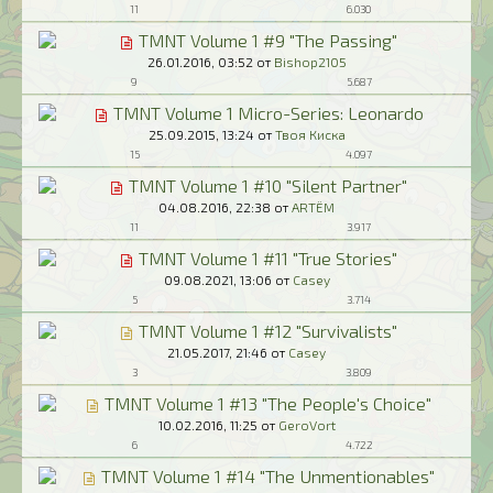
11
6.030
TMNT Volume 1 #9 "The Passing"
26.01.2016,
03:52
от
Bishop2105
9
5.687
TMNT Volume 1 Micro-Series: Leonardo
25.09.2015,
13:24
от
Твоя Киска
15
4.097
TMNT Volume 1 #10 "Silent Partner"
04.08.2016,
22:38
от
ARTЁM
11
3.917
TMNT Volume 1 #11 "True Stories"
09.08.2021,
13:06
от
Casey
5
3.714
TMNT Volume 1 #12 "Survivalists"
21.05.2017,
21:46
от
Casey
3
3.809
TMNT Volume 1 #13 "The People's Choice"
10.02.2016,
11:25
от
GeroVort
6
4.722
TMNT Volume 1 #14 "The Unmentionables"