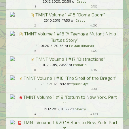
20.12.2020,
20:59
от
Casey
3
5.135
TMNT Volume 1 #15 "Dome Doom"
26.10.2018,
17:53
от
Casey
2
4.596
TMNT Volume 1 #16 "A Teenage Mutant Ninja
Turtles Story"
24.01.2016,
20:38
от
Роман Шпагин
6
4.723
TMNT Volume 1 #17 "Distractions"
11.12.2015,
20:27
от
romario
8
4.462
TMNT Volume 1 #18 "The Shell of the Dragon"
29.12.2012,
18:12
от
траксимус
1
3.701
TMNT Volume 1 #19 "Return to New York, Part
1"
29.12.2012,
18:22
от
Sherry
4
4.423
TMNT Volume 1 #20 "Return to New York, Part
2"