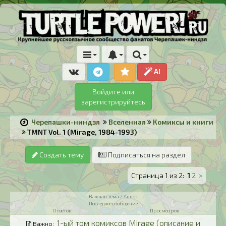
AI
Войдите или
зарегистрируйтесь
Черепашки-ниндзя
Вселенная
Комиксы и книги
TMNT Vol. 1 (Mirage, 1984-1993)
Создать тему
Подписаться на раздел
Страница 1 из 2:
1
2
>
Важная тема / Автор
Последнее сообщение
Ответов
Просмотров
1-ый том комиксов Mirage (описание и
Важно: