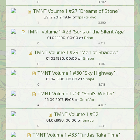
11
3.282
TMNT Volume 1 #27 "Dreams of Stone"
29.12.2012,
19:14
от
траксимус
1
3.290
TMNT Volume 1 #28 "Sons of the Silent Age"
01.02.1990,
00:00
от
Rdan
0
4.112
TMNT Volume 1 #29 "Men of Shadow"
01.03.1990,
00:00
от
Snape
0
3.402
TMNT Volume 1 #30 "Sky Highway"
01.04.1990,
00:00
от
Snape
0
3.618
TMNT Volume 1 #31 "Soul's Winter"
26.09.2017,
15:03
от
GeroVort
4
4.467
TMNT Volume 1 #32
01.07.1990,
00:00
от
Snape
0
3.334
TMNT Volume 1 #33 "Turtles Take Time"