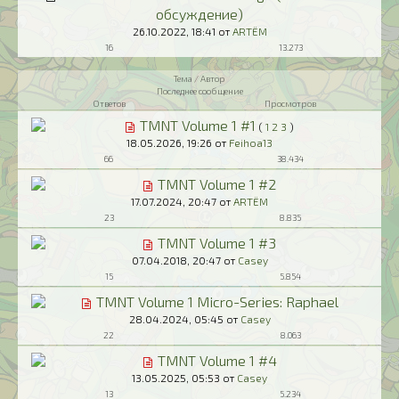
обсуждение)
26.10.2022,
18:41
от
ARTЁM
16
13.273
Тема / Автор
Последнее сообщение
Ответов
Просмотров
TMNT Volume 1 #1
(
1
2
3
)
18.05.2026,
19:26
от
Feihoa13
66
38.434
TMNT Volume 1 #2
17.07.2024,
20:47
от
ARTЁM
23
8.835
TMNT Volume 1 #3
07.04.2018,
20:47
от
Casey
15
5.854
TMNT Volume 1 Micro-Series: Raphael
28.04.2024,
05:45
от
Casey
22
8.063
TMNT Volume 1 #4
13.05.2025,
05:53
от
Casey
13
5.234