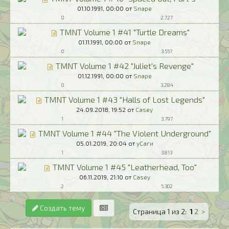
01.10.1991,
00:00
от
Snape
0
2.727
TMNT Volume 1 #41 "Turtle Dreams"
01.11.1991,
00:00
от
Snape
0
3.557
TMNT Volume 1 #42 "Juliet's Revenge"
01.12.1991,
00:00
от
Snape
0
3.284
TMNT Volume 1 #43 "Halls of Lost Legends"
24.09.2018,
19:52
от
Casey
1
3.797
TMNT Volume 1 #44 "The Violent Underground"
05.01.2019,
20:04
от
уСаги
1
3.813
TMNT Volume 1 #45 "Leatherhead, Too"
06.11.2019,
21:10
от
Casey
2
5.302
Создать тему
Страница 1 из 2:
1
2
>