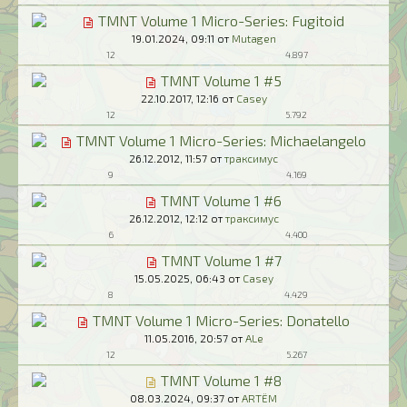
TMNT Volume 1 Micro-Series: Fugitoid
19.01.2024,
09:11
от
Mutagen
12
4.897
TMNT Volume 1 #5
22.10.2017,
12:16
от
Casey
12
5.792
TMNT Volume 1 Micro-Series: Michaelangelo
26.12.2012,
11:57
от
траксимус
9
4.169
TMNT Volume 1 #6
26.12.2012,
12:12
от
траксимус
6
4.400
TMNT Volume 1 #7
15.05.2025,
06:43
от
Casey
8
4.429
TMNT Volume 1 Micro-Series: Donatello
11.05.2016,
20:57
от
ALe
12
5.267
TMNT Volume 1 #8
08.03.2024,
09:37
от
ARTЁM