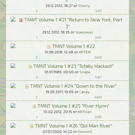
29.12.2012,
18:27
от
Sherry
2
3.371
TMNT Volume 1 #21 "Return to New York, Part
3"
29.12.2012,
18:35
от
траксимус
1
3.401
TMNT Volume 1 #22
13.08.2016,
12:48
от
ARTЁM
2
3.852
TMNT Volume 1 #23 "Totally Hacked!"
01.07.1989,
00:00
от
Snape
0
3.391
TMNT Volume 1 #24 "Down to the River"
19.05.2017,
10:05
от
Casey
2
4.642
TMNT Volume 1 #25 "River Hymn"
10.02.2012,
20:15
от
ARTman
1
3.190
TMNT Volume 1 #26 "Old Man River"
07.07.2020,
14:22
от
DemonS