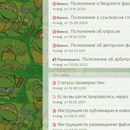
Положение о бюджете фо
Важно:
Krang, от 13.10.2020
Положение о ссылках на с
Важно:
Krang, от 25.09.2009
Положение об опросах
Важно:
Krang, от 19.09.2010
Положение об авторских ф
Важно:
Krang, от 02.07.2011
Положение об арбит
Перемещено:
Krang, от 20.05.2022
Тема / Автор
Статусы проверки тем
Krang, от 19.08.2010
Если вы регистрировались через 
Krang, от 16.05.2017
Инструкция по публикации в ново
Krang, от 08.12.2012
Инструкция по размещению файло
Krang, от 03.01.2009