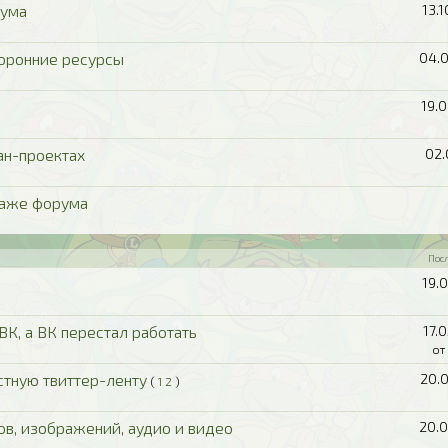
рума
13.
торонние ресурсы
04.0
19.
ан-проектах
02.
раже форума
Пос
19.
ВК, а ВК перестал работать
17.
от
стную твиттер-ленту
20.
(
1
2
)
в, изображений, аудио и видео
20.0