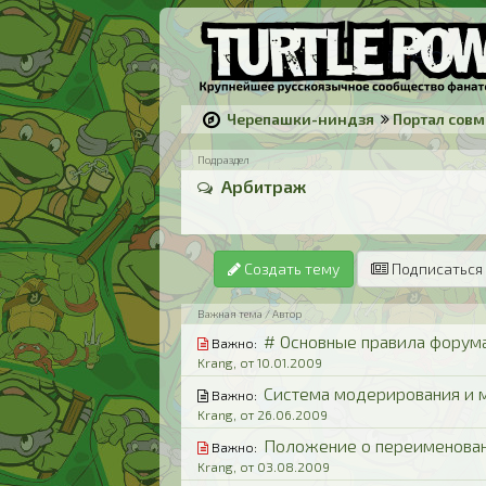
Черепашки-ниндзя
Портал сов
Подраздел
Арбитраж
Создать тему
Подписаться 
Важная тема / Автор
# Основные правила форум
Важно:
Krang, от 10.01.2009
Система модерирования и 
Важно:
Krang, от 26.06.2009
Положение о переименован
Важно:
Krang, от 03.08.2009