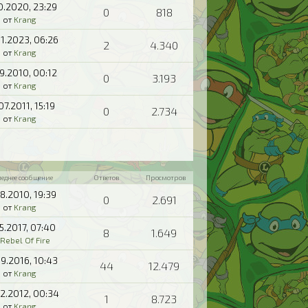
10.2020,
23:29
0
818
от
Krang
1.2023,
06:26
2
4.340
от
Krang
09.2010,
00:12
0
3.193
от
Krang
07.2011,
15:19
0
2.734
от
Krang
леднее сообщение
Ответов
Просмотров
08.2010,
19:39
0
2.691
от
Krang
05.2017,
07:40
8
1.649
Rebel Of Fire
09.2016,
10:43
44
12.479
от
Krang
2.2012,
00:34
1
8.723
от
Krang