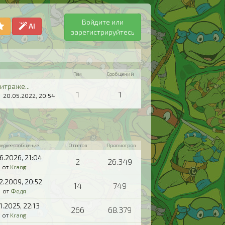
Войдите или
AI
зарегистрируйтесь
Тем
Сообщений
итраже...
1
1
20.05.2022, 20:54
леднее сообщение
Ответов
Просмотров
06.2026,
21:04
2
26.349
от
Krang
12.2009,
20:52
14
749
от
Федя
11.2025,
22:13
266
68.379
от
Krang