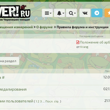
мещения измерений
О форуме
Правила форума и инструкции
Последнее сообщение
Положение об арб
от
Krang
на раздел
Пос
а #
12.
медалирования
02.
ии пользователей
21.
(
1
2
3
...
Посл. стр.
)