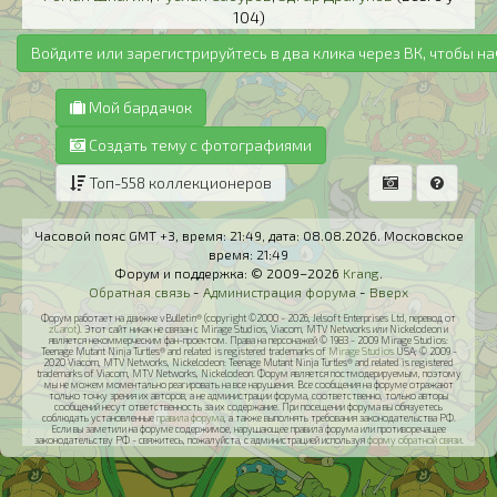
104)
Войдите или зарегистрируйтесь в два клика через ВК, чтобы н
Мой бардачок
Создать тему с фотографиями
Топ-558 коллекционеров
Часовой пояс GMT +3, время:
21:49
, дата:
08.08.2026
. Московское
время:
21:49
Форум и поддержка: © 2009–2026
Krang
.
Обратная связь
-
Администрация форума
-
Вверх
Форум работает на движке vBulletin® (copyright ©2000 - 2026, Jelsoft Enterprises Ltd, перевод от
zCarot
). Этот сайт никак не связан с Mirage Studios, Viacom, MTV Networks или Nickelodeon и
является некоммерческим фан-проектом. Права на персонажей © 1983 - 2009 Mirage Studios:
Teenage Mutant Ninja Turtles® and related is registered trademarks of
Mirage Studios
USA; © 2009 -
2020 Viacom, MTV Networks, Nickelodeon: Teenage Mutant Ninja Turtles® and related is registered
trademarks of Viacom, MTV Networks, Nickelodeon. Форум является постмодерируемым, поэтому
мы не можем моментально реагировать на все нарушения. Все сообщения на форуме отражают
только точку зрения их авторов, а не администрации форума, соответственно, только авторы
сообщений несут ответственность за их содержание. При посещении форума вы обязуетесь
соблюдать установленные
правила форума
, а также выполнять требования законодательства РФ.
Если вы заметили на форуме содержимое, нарушающее правила форума или противоречащее
законодательству РФ - свяжитесь, пожалуйста, с администрацией используя
форму обратной связи
.