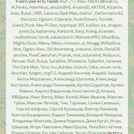
У кого уже есть такой:
AGP_777
,
Alex-198303@mail.ru
,
ALFenko
,
AlienVirus
,
anubis846
,
ArseniyD
,
ARTЁM
,
Atlantix
,
bobr
,
Bulat_1985
,
Canonir
,
Dark Man
,
dasha*
,
Deformator92
,
Diezzzzz
,
Egoizm
,
Elderane
,
FeverDream
,
fom4ik
,
Greed_Punk
,
Hey-Pi-Ron
,
hopnique 391
,
IceDon
,
ice_dragon
,
junior2o
,
kaplansky
,
Karbonit
,
Karp
,
Krang
,
ksander
,
LexRozhnov
,
lomik
,
lukashevich
,
MatveevPRO
,
MeatBoy
,
Mighty Duck
,
Mikey
,
Miles
,
moiseev_vl
,
Mregg
,
MrRazDva
,
Nick
,
Ognev Alex
,
Olli Norenberg
,
orekone
,
Orlok
,
Penal18
,
pirotex
,
PixelCakesFan
,
Prizrak
,
real_solarwind
,
Redjurus
,
Renuar
,
Rivit
,
Rulya
,
Satallite
,
SPredator
,
SyberArt
,
taranee
,
The Dark Man
,
Tonz
,
tru_duhala
,
Usaruh
,
Utka
,
vovan-orsk
,
Vovchan
,
Yurgen
,
zog112
,
Андрей Киселёв
,
Андрей Зайцев
,
Антон Морозенко
,
Александр Шаталов
,
Александр
Костенко
,
Александр Пономарёв
,
Артём Скуратов
,
Артём
Лёвкин
,
Кирилл Ващенков
,
Константин Д
,
Колька
,
МВДшка
,
Макс Borziy
,
Макс Белей
,
Макс Иванов
,
Максим
Губин
,
Максим Леонов
,
Тим
,
Таракан
,
Семен Семеныч
,
Сергей Шефнер
,
Сергей Кузнецов
,
Виктор Пиманов
,
Виктор Бондаренко
,
Вадим Токмачев
,
Валерий Мазуров
,
Владимир Моисеев
,
Димка Недимка
,
Дима Кагат
,
Игорь
Шашков
,
Игорь Павлович
,
Иван Ершов
,
Леха Бессчётнов
,
Роман Шпагин
,
Руслан Сабуров
,
Эдгар Драгунов
(всего у