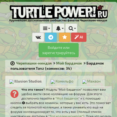
AI
Войдите или
зарегистрируйтесь
Черепашки-ниндзя
Мой бардачок
Бардачок
пользователя Tonz (комиксов: 34)
Illusion Studios
Комильфо
Махаон
Что это такое?
Модуль "Мой бардачок" позволяет вам
удобно вести свою коллекцию на форуме. Для этого
достаточно перейти в
"Мой бардачок"
и с помощью
кнопок
выбрать все комиксы, которые у вас есть. Это помогает
следить за полнотой коллекции, а также узнавать кто ещё на
форуме коллекционирует то, что есть у вас (полный список
участвующих доступен в
"Топ коллекционеров"
). Пока что модуль