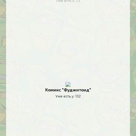
Уже есть у:
23
Комикс "Фуджитоид"
Уже есть у:
132