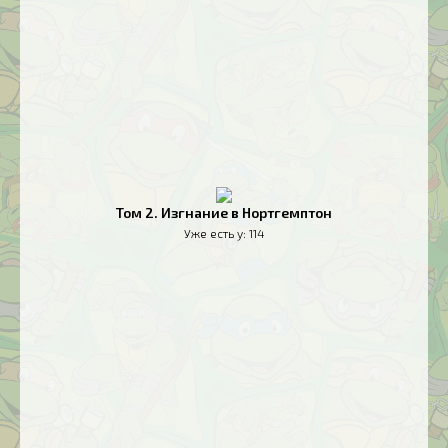
Том 2. Изгнание в Нортгемптон
Уже есть у:
114