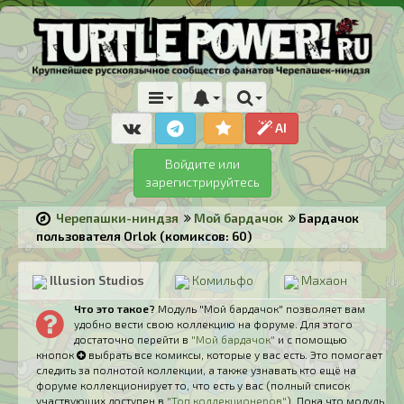
AI
Войдите или
зарегистрируйтесь
Черепашки-ниндзя
Мой бардачок
Бардачок
пользователя Orlok (комиксов: 60)
Illusion Studios
Комильфо
Махаон
Что это такое?
Модуль "Мой бардачок" позволяет вам
удобно вести свою коллекцию на форуме. Для этого
достаточно перейти в
"Мой бардачок"
и с помощью
кнопок
выбрать все комиксы, которые у вас есть. Это помогает
следить за полнотой коллекции, а также узнавать кто ещё на
форуме коллекционирует то, что есть у вас (полный список
участвующих доступен в
"Топ коллекционеров"
). Пока что модуль