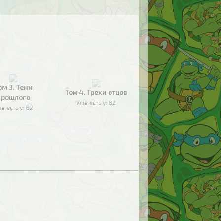
ом 3. Тени
Том 4. Грехи отцов
прошлого
Уже есть у:
82
е есть у:
82