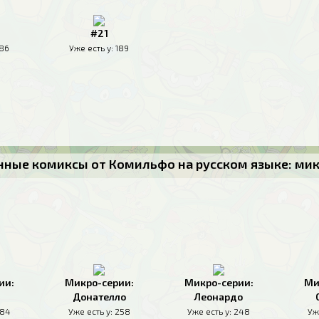
#21
186
Уже есть у:
189
ные комиксы от Комильфо на русском языке: ми
ии:
Микро-серии:
Микро-серии:
Ми
Донателло
Леонардо
84
Уже есть у:
258
Уже есть у:
248
Уж