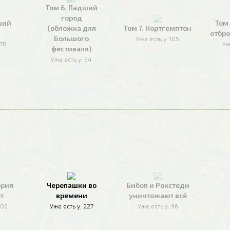
Том 6. Падший
город
ший
Том
(обложка для
Том 7. Нортгемптон
отбро
Большого
Уже есть у:
105
178
Уж
фестиваля)
Уже есть у:
54
ория
Черепашки во
Бибоп и Рокстеди
т
времени
уничтожают всё
02
Уже есть у:
227
Уже есть у:
96