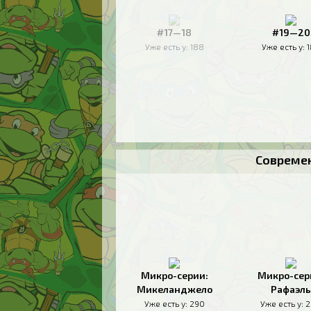
#17—18
#19—20
Уже есть у:
188
Уже есть у:
Современ
Микро-серии:
Микро-сер
Микеланджело
Рафаэль
Уже есть у:
290
Уже есть у:
2