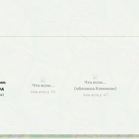
ии:
Что если...
Что если...
ид
(обложка Комикон)
Уже есть у:
112
141
Уже есть у:
47