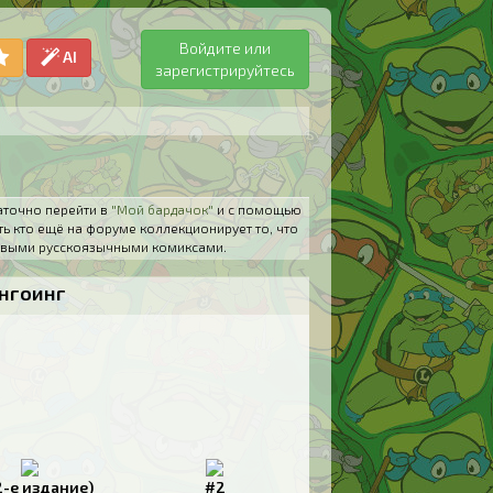
Войдите или
AI
зарегистрируйтесь
аточно перейти в
"Мой бардачок"
и с помощью
ть кто ещё на форуме коллекционирует то, что
 новыми русскоязычными комиксами.
нгоинг
2-е издание)
#2