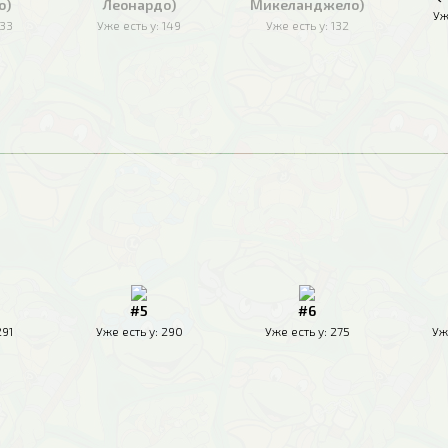
о)
Леонардо)
Микеланджело)
Уж
133
Уже есть у:
149
Уже есть у:
132
#5
#6
291
Уже есть у:
290
Уже есть у:
275
Уж