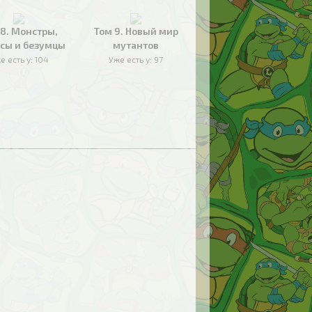
 8. Монстры,
Том 9. Новый мир
сы и безумцы
мутантов
е есть у:
104
Уже есть у:
97