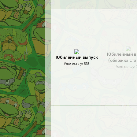
Юбилейный в
Юбилейный выпуск
(обложка Ста
Уже есть у:
318
Уже есть у: