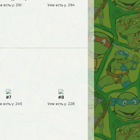
е есть у:
210
Уже есть у:
294
#7
#8
е есть у:
245
Уже есть у:
228