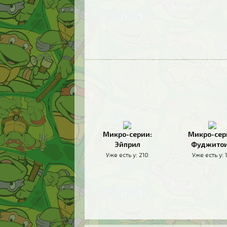
Микро-серии:
Микро-сер
Эйприл
Фуджито
Уже есть у:
210
Уже есть у: