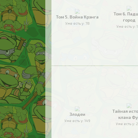
Том 6. Пад
Том 5. Война Крэнга
город
Уже есть у:
78
Уже есть у:
Тайная ист
Злодеи
клана Фу
Уже есть у:
149
Уже есть у:
2