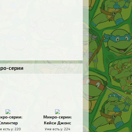
кро-серии
кро-серии:
Микро-серии:
Сплинтер
Кейси Джонс
е есть у:
220
Уже есть у:
224