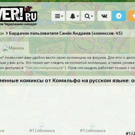
ок
Бардачок пользователя Санёк Андреев (комиксов: 45)
Махаон
" позволяет вам удобно вести свою коллекцию на форуме. Для этого дост
ые у вас есть. Это помогает следить за полнотой коллекции, а также узнава
их доступен в
"Топ коллекционеров"
). Пока что модуль работает только с
менные комиксы от Комильфо на русском языке: о
ка
#1 (обложка
#1 (обложка
#1 (