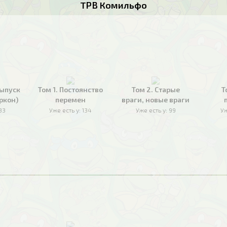
TPB Комильфо
ыпуск
Том 1. Постоянство
Том 2. Старые
Т
ркон)
перемен
враги, новые враги
33
Уже есть у:
134
Уже есть у:
99
Уж