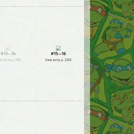
#13—14
#15—16
е есть у:
199
Уже есть у:
200