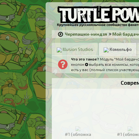
Черепашки-ниндзя
Мой бардач
Illusion Studios
Комильфо
Что это такое?
Модуль "Мой бардачок
кнопок
выбрать все комиксы, котор
есть у вас (полный список участвующ
Совре
#1 (обложка
#1 (облож