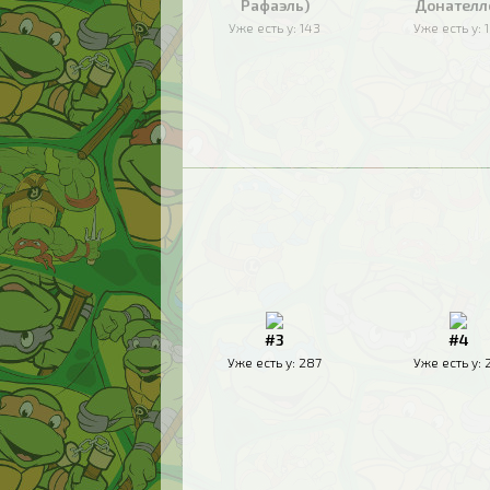
Рафаэль)
Донателл
Уже есть у:
143
Уже есть у:
#3
#4
Уже есть у:
287
Уже есть у: