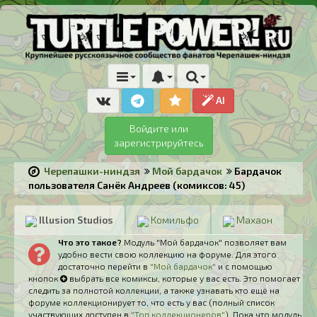
AI
Войдите или
зарегистрируйтесь
Черепашки-ниндзя
Мой бардачок
Бардачок
пользователя Санёк Андреев (комиксов: 45)
Illusion Studios
Комильфо
Махаон
Что это такое?
Модуль "Мой бардачок" позволяет вам
удобно вести свою коллекцию на форуме. Для этого
достаточно перейти в
"Мой бардачок"
и с помощью
кнопок
выбрать все комиксы, которые у вас есть. Это помогает
следить за полнотой коллекции, а также узнавать кто ещё на
форуме коллекционирует то, что есть у вас (полный список
участвующих доступен в
"Топ коллекционеров"
). Пока что модуль