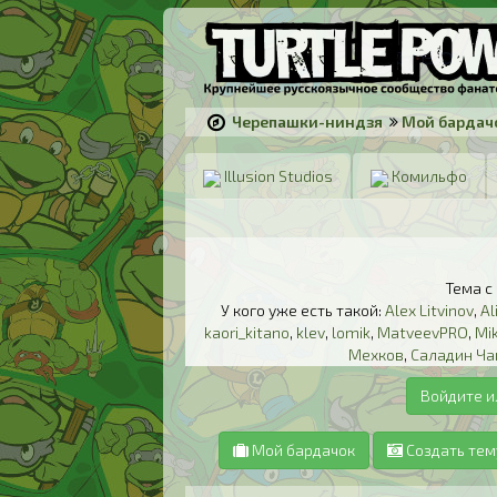
Черепашки-ниндзя
Мой бардач
Illusion Studios
Комильфо
Тема с
У кого уже есть такой:
Alex Litvinov
,
Al
kaori_kitano
,
klev
,
lomik
,
MatveevPRO
,
Mi
Мехков
,
Саладин Ча
Войдите и
Мой бардачок
Создать тем