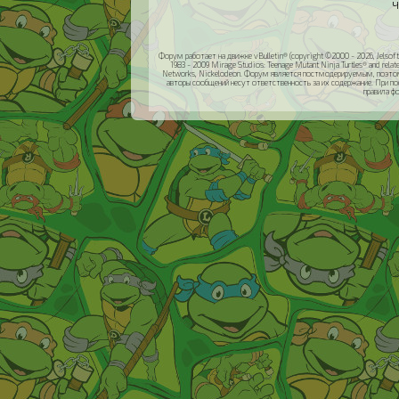
Ч
Форум работает на движке vBulletin® (copyright ©2000 - 2026, Jelsoft 
1983 - 2009 Mirage Studios: Teenage Mutant Ninja Turtles® and relat
Networks, Nickelodeon. Форум является постмодерируемым, поэтом
авторы сообщений несут ответственность за их содержание. При п
правила ф