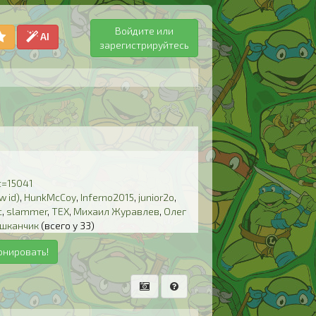
Войдите или
AI
зарегистрируйтесь
t=15041
w id)
,
HunkMcCoy
,
Inferno2015
,
junior2o
,
c
,
slammer
,
TEX
,
Михаил Журавлев
,
Олег
ушканчик
(всего у 33)
онировать!