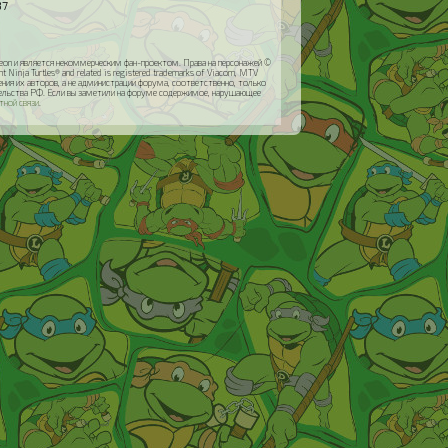
37
odeon и является некоммерческим фан-проектом. Права на персонажей ©
inja Turtles® and related is registered trademarks of Viacom, MTV
я их авторов, а не администрации форума, соответственно, только
ательства РФ. Если вы заметили на форуме содержимое, нарушающее
тной связи
.