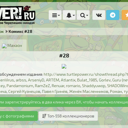
ок
Комикс #28
Махаон
#28
 обсуждением издания:
http://www.turtlepower.ru/showthread.php?
ienVirus
,
arbss
,
ArseniyD
,
ARTЁM
,
Atlantix
,
Bulat_1985
,
Gorlev
,
Guru (ne
key
,
Pandamonium
,
RamZeZ
,
Renuar
,
romario
,
Shaddyuwop
,
SHADOWin
мча
,
Сергей Кузнецов
,
Павел Гринёв
,
Женёк Масленников
,
Роман
,
т
ли зарегистрируйтесь в два клика через ВК, чтобы начать коллекци
у с фотографиями
Топ-558 коллекционеров