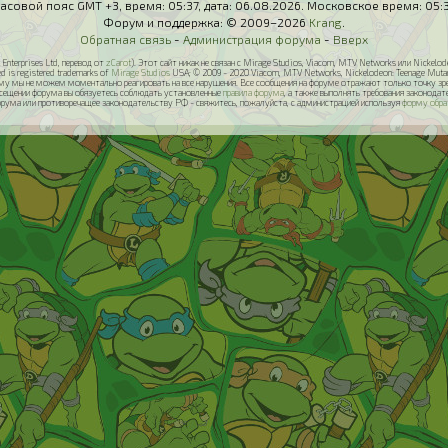
асовой пояс GMT +3, время:
05:37
, дата:
06.08.2026
. Московское время:
05:
Форум и поддержка: © 2009–2026
Krang
.
Обратная связь
-
Администрация форума
-
Вверх
Enterprises Ltd, перевод от
zCarot
). Этот сайт никак не связан с Mirage Studios, Viacom, MTV Networks или Nickel
ed is registered trademarks of
Mirage Studios
USA; © 2009 - 2020 Viacom, MTV Networks, Nickelodeon: Teenage Mutant N
у мы не можем моментально реагировать на все нарушения. Все сообщения на форуме отражают только точку зрени
осещении форума вы обязуетесь соблюдать установленные
правила форума
, а также выполнять требования законод
орума или противоречащее законодательству РФ - свяжитесь, пожалуйста, с администрацией используя
форму обра