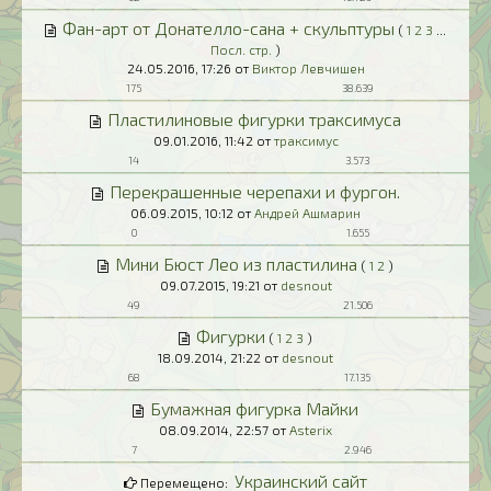
Фан-арт от Донателло-сана + скульптуры
(
1
2
3
...
Посл. стр.
)
24.05.2016,
17:26
от
Виктор Левчишен
175
38.639
Пластилиновые фигурки траксимуса
09.01.2016,
11:42
от
траксимус
14
3.573
Перекрашенные черепахи и фургон.
06.09.2015,
10:12
от
Андрей Ашмарин
0
1.655
Мини Бюст Лео из пластилина
(
1
2
)
09.07.2015,
19:21
от
desnout
49
21.506
Фигурки
(
1
2
3
)
18.09.2014,
21:22
от
desnout
68
17.135
Бумажная фигурка Майки
08.09.2014,
22:57
от
Asterix
7
2.946
Украинский сайт
Перемещено: