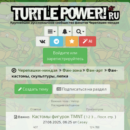
AI
Войдите или
зарегистрируйтесь
Черепашки-ниндзя
Фан-зона
Фан-арт
Фан-
кастомы, скульптуры, лепка
Создать тему
Подписаться на раздел
Важная тема / Автор
Последнее сообщение
Ответов
Просмотров
Кастомы фигурок TMNT
Важно:
(
1
2
3
...
Посл. стр.
)
27.06.2025,
06:25
от
Casey
407
124.768