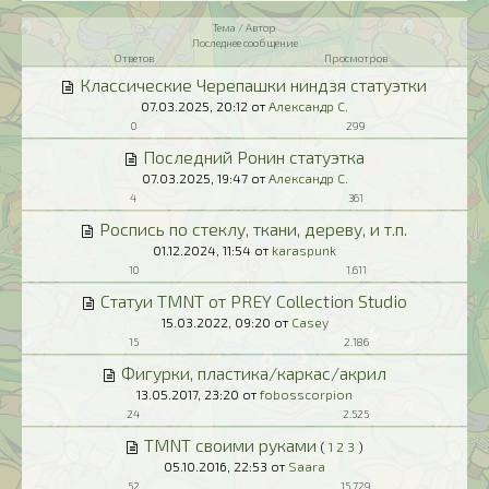
Тема / Автор
Последнее сообщение
Ответов
Просмотров
Классические Черепашки ниндзя статуэтки
07.03.2025,
20:12
от
Александр С.
0
299
Последний Ронин статуэтка
07.03.2025,
19:47
от
Александр С.
4
361
Роспись по стеклу, ткани, дереву, и т.п.
01.12.2024,
11:54
от
karaspunk
10
1.611
Статуи TMNT от PREY Collection Studio
15.03.2022,
09:20
от
Casey
15
2.186
Фигурки, пластика/каркас/акрил
13.05.2017,
23:20
от
fobosscorpion
24
2.525
TMNT своими руками
(
1
2
3
)
05.10.2016,
22:53
от
Saara
52
15.729