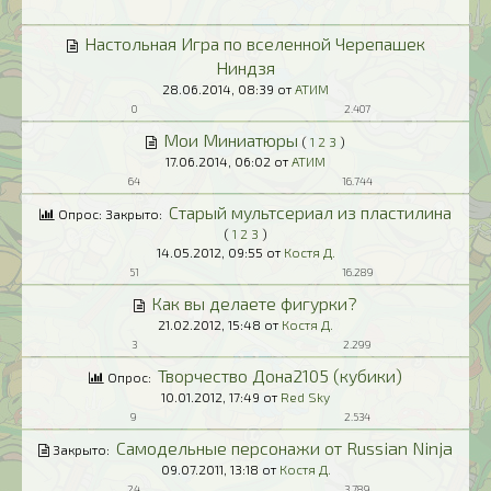
Настольная Игра по вселенной Черепашек
Ниндзя
28.06.2014,
08:39
от
АТИМ
0
2.407
Мои Миниатюры
(
1
2
3
)
17.06.2014,
06:02
от
АТИМ
64
16.744
Старый мультсериал из пластилина
Опрос: Закрыто:
(
1
2
3
)
14.05.2012,
09:55
от
Костя Д.
51
16.289
Как вы делаете фигурки?
21.02.2012,
15:48
от
Костя Д.
3
2.299
Творчество Дона2105 (кубики)
Опрос:
10.01.2012,
17:49
от
Red Sky
9
2.534
Самодельные персонажи от Russian Ninja
Закрыто:
09.07.2011,
13:18
от
Костя Д.
24
3.789