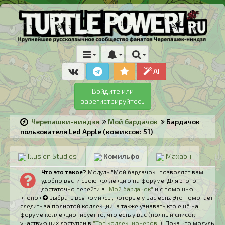
AI
Войдите или
зарегистрируйтесь
Черепашки-ниндзя
Мой бардачок
Бардачок
пользователя Led Apple (комиксов: 51)
Illusion Studios
Комильфо
Махаон
Что это такое?
Модуль "Мой бардачок" позволяет вам
удобно вести свою коллекцию на форуме. Для этого
достаточно перейти в
"Мой бардачок"
и с помощью
кнопок
выбрать все комиксы, которые у вас есть. Это помогает
следить за полнотой коллекции, а также узнавать кто ещё на
форуме коллекционирует то, что есть у вас (полный список
участвующих доступен в
"Топ коллекционеров"
). Пока что модуль