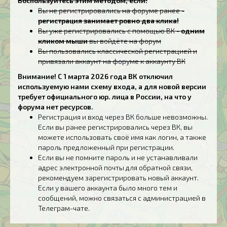
Воспользуйтесь этим методом, если:
Вы не регистрировались на форуме ранее -
регистрация занимает ровно два клика!
Вы уже регистрировались с помощью ВК -
одним
кликом мыши
вы войдёте на форум
Вы пользовались классической регистрацией и
привязали аккаунт на форуме к аккаунту ВК
Внимание! С 1 марта 2026 года ВК отключил
используемую нами схему входа, а для новой версии
требует официального юр. лица в России, на что у
форума нет ресурсов.
Регистрация и вход через ВК больше невозможны.
Если вы ранее регистрировались через ВК, вы
можете использовать своё имя как логин, а также
пароль предложенный при регистрации.
Если вы не помните пароль и не устанавливали
адрес электронной почты для обратной связи,
рекомендуем зарегистрировать новый аккаунт.
Если у вашего аккаунта было много тем и
сообщений, можно связаться с администрацией в
Телеграм-чате.