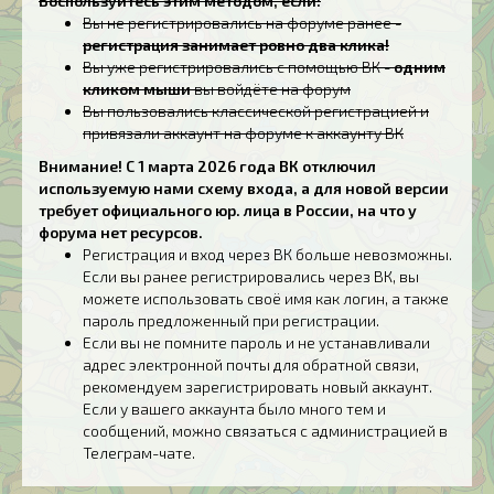
Воспользуйтесь этим методом, если:
Вы не регистрировались на форуме ранее -
регистрация занимает ровно два клика!
Вы уже регистрировались с помощью ВК -
одним
кликом мыши
вы войдёте на форум
Вы пользовались классической регистрацией и
привязали аккаунт на форуме к аккаунту ВК
Внимание! С 1 марта 2026 года ВК отключил
используемую нами схему входа, а для новой версии
требует официального юр. лица в России, на что у
форума нет ресурсов.
Регистрация и вход через ВК больше невозможны.
Если вы ранее регистрировались через ВК, вы
можете использовать своё имя как логин, а также
пароль предложенный при регистрации.
Если вы не помните пароль и не устанавливали
адрес электронной почты для обратной связи,
рекомендуем зарегистрировать новый аккаунт.
Если у вашего аккаунта было много тем и
сообщений, можно связаться с администрацией в
Телеграм-чате.