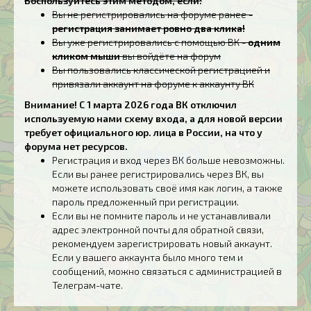
Воспользуйтесь этим методом, если:
Вы не регистрировались на форуме ранее -
регистрация занимает ровно два клика!
Вы уже регистрировались с помощью ВК -
одним
кликом мыши
вы войдёте на форум
Вы пользовались классической регистрацией и
привязали аккаунт на форуме к аккаунту ВК
Внимание! С 1 марта 2026 года ВК отключил
используемую нами схему входа, а для новой версии
требует официального юр. лица в России, на что у
форума нет ресурсов.
Регистрация и вход через ВК больше невозможны.
Если вы ранее регистрировались через ВК, вы
можете использовать своё имя как логин, а также
пароль предложенный при регистрации.
Если вы не помните пароль и не устанавливали
адрес электронной почты для обратной связи,
рекомендуем зарегистрировать новый аккаунт.
Если у вашего аккаунта было много тем и
сообщений, можно связаться с администрацией в
Телеграм-чате.