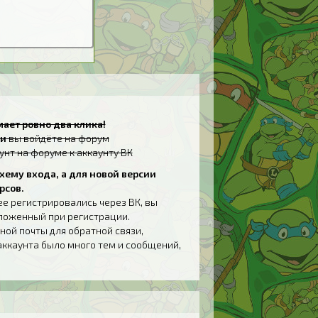
ает ровно два клика!
и
вы войдёте на форум
унт на форуме к аккаунту ВК
хему входа, а для новой версии
рсов.
ее регистрировались через ВК, вы
дложенный при регистрации.
ной почты для обратной связи,
аккаунта было много тем и сообщений,