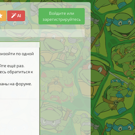
Войдите или
AI
зарегистрируйтесь
оизойти по одной
йте ещё раз.
есь обратиться к
ваны на форуме.