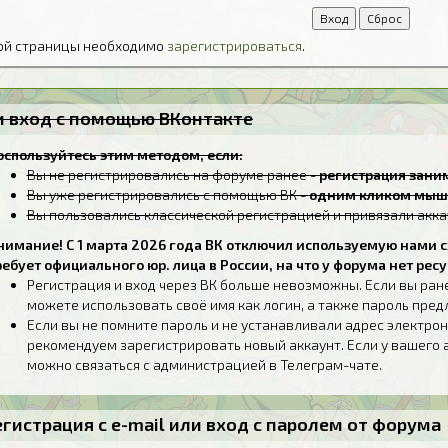
той страницы необходимо
зарегистрироваться
.
ли вход с помощью ВКонтакте
оспользуйтесь этим методом, если:
Вы не регистрировались на форуме ранее -
регистрация заним
Вы уже регистрировались с помощью ВК -
одним кликом мыш
Вы пользовались классической регистрацией и привязали акка
нимание! С 1 марта 2026 года ВК отключил используемую нами с
ребует официального юр. лица в России, на что у форума нет ресу
Регистрация и вход через ВК больше невозможны. Если вы ран
можете использовать своё имя как логин, а также пароль пре
Если вы не помните пароль и не устанавливали адрес электрон
рекомендуем зарегистрировать новый аккаунт. Если у вашего 
можно связаться с администрацией в Телеграм-чате.
егистрация с e-mail или вход с паролем от форума