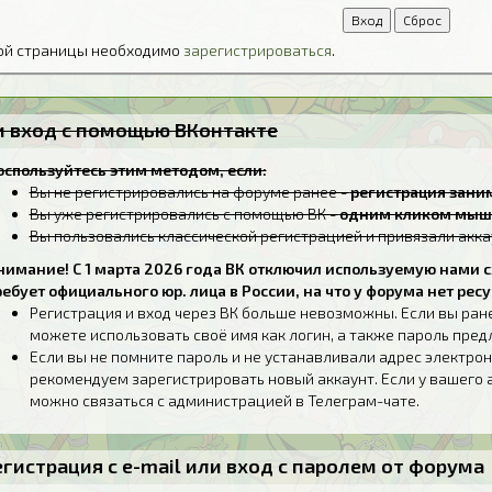
той страницы необходимо
зарегистрироваться
.
ли вход с помощью ВКонтакте
оспользуйтесь этим методом, если:
Вы не регистрировались на форуме ранее -
регистрация заним
Вы уже регистрировались с помощью ВК -
одним кликом мыш
Вы пользовались классической регистрацией и привязали акка
нимание! С 1 марта 2026 года ВК отключил используемую нами с
ребует официального юр. лица в России, на что у форума нет ресу
Регистрация и вход через ВК больше невозможны. Если вы ран
можете использовать своё имя как логин, а также пароль пре
Если вы не помните пароль и не устанавливали адрес электрон
рекомендуем зарегистрировать новый аккаунт. Если у вашего 
можно связаться с администрацией в Телеграм-чате.
егистрация с e-mail или вход с паролем от форума