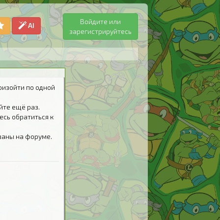
Войдите или
AI
зарегистрируйтесь
оизойти по одной
йте ещё раз.
есь обратиться к
ваны на форуме.