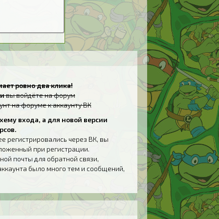
ает ровно два клика!
и
вы войдёте на форум
унт на форуме к аккаунту ВК
хему входа, а для новой версии
рсов.
ее регистрировались через ВК, вы
дложенный при регистрации.
ной почты для обратной связи,
аккаунта было много тем и сообщений,