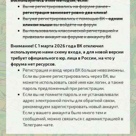
Воспользуйтесь этим методом, если:
Вы не регистрировались на форуме ранее -
регистрация занимает ровно два клика!
Вы уже регистрировались с помощью ВК -
одним
кликом мыши
вы войдёте на форум
Вы пользовались классической регистрацией и
привязали аккаунт на форуме к аккаунту ВК
Внимание! С 1 марта 2026 года ВК отключил
используемую нами схему входа, а для новой версии
требует официального юр. лица в России, на что у
форума нет ресурсов.
Регистрация и вход через ВК больше невозможны.
Если вы ранее регистрировались через ВК, вы
можете использовать своё имя как логин, а также
пароль предложенный при регистрации.
Если вы не помните пароль и не устанавливали
адрес электронной почты для обратной связи,
рекомендуем зарегистрировать новый аккаунт.
Если у вашего аккаунта было много тем и
сообщений, можно связаться с администрацией в
Телеграм-чате.