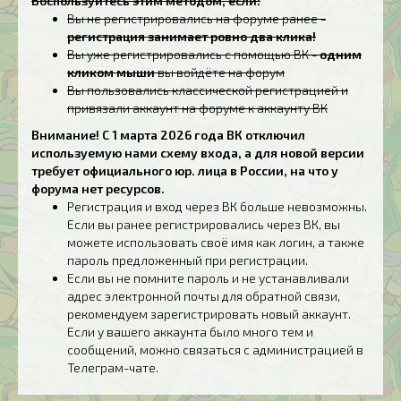
Воспользуйтесь этим методом, если:
Вы не регистрировались на форуме ранее -
регистрация занимает ровно два клика!
Вы уже регистрировались с помощью ВК -
одним
кликом мыши
вы войдёте на форум
Вы пользовались классической регистрацией и
привязали аккаунт на форуме к аккаунту ВК
Внимание! С 1 марта 2026 года ВК отключил
используемую нами схему входа, а для новой версии
требует официального юр. лица в России, на что у
форума нет ресурсов.
Регистрация и вход через ВК больше невозможны.
Если вы ранее регистрировались через ВК, вы
можете использовать своё имя как логин, а также
пароль предложенный при регистрации.
Если вы не помните пароль и не устанавливали
адрес электронной почты для обратной связи,
рекомендуем зарегистрировать новый аккаунт.
Если у вашего аккаунта было много тем и
сообщений, можно связаться с администрацией в
Телеграм-чате.