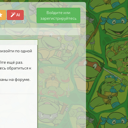
Войдите или
AI
зарегистрируйтесь
оизойти по одной
йте ещё раз.
есь обратиться к
ваны на форуме.