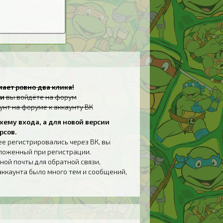
ает ровно два клика!
и
вы войдёте на форум
унт на форуме к аккаунту ВК
хему входа, а для новой версии
рсов.
ее регистрировались через ВК, вы
дложенный при регистрации.
ной почты для обратной связи,
аккаунта было много тем и сообщений,