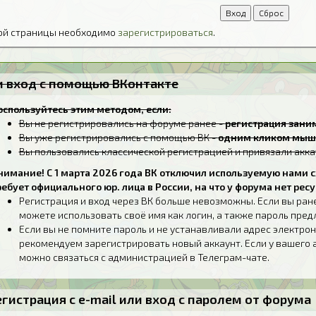
той страницы необходимо
зарегистрироваться
.
ли вход с помощью ВКонтакте
оспользуйтесь этим методом, если:
Вы не регистрировались на форуме ранее -
регистрация заним
Вы уже регистрировались с помощью ВК -
одним кликом мыш
Вы пользовались классической регистрацией и привязали акка
нимание! С 1 марта 2026 года ВК отключил используемую нами с
ребует официального юр. лица в России, на что у форума нет ресу
Регистрация и вход через ВК больше невозможны. Если вы ран
можете использовать своё имя как логин, а также пароль пре
Если вы не помните пароль и не устанавливали адрес электрон
рекомендуем зарегистрировать новый аккаунт. Если у вашего 
можно связаться с администрацией в Телеграм-чате.
егистрация с e-mail или вход с паролем от форума