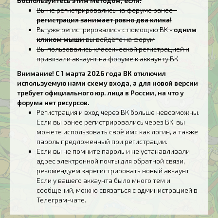
Воспользуйтесь этим методом, если:
Вы не регистрировались на форуме ранее -
регистрация занимает ровно два клика!
Вы уже регистрировались с помощью ВК -
одним
кликом мыши
вы войдёте на форум
Вы пользовались классической регистрацией и
привязали аккаунт на форуме к аккаунту ВК
Внимание! С 1 марта 2026 года ВК отключил
используемую нами схему входа, а для новой версии
требует официального юр. лица в России, на что у
форума нет ресурсов.
Регистрация и вход через ВК больше невозможны.
Если вы ранее регистрировались через ВК, вы
можете использовать своё имя как логин, а также
пароль предложенный при регистрации.
Если вы не помните пароль и не устанавливали
адрес электронной почты для обратной связи,
рекомендуем зарегистрировать новый аккаунт.
Если у вашего аккаунта было много тем и
сообщений, можно связаться с администрацией в
Телеграм-чате.