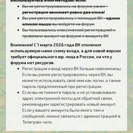
Воспользуйтесь этим методом, если:
Вы не регистрировались на форуме ранее -
регистрация занимает ровно два клика!
Вы уже регистрировались с помощью ВК -
одним
кликом мыши
вы войдёте на форум
Вы пользовались классической регистрацией и
привязали аккаунт на форуме к аккаунту ВК
Внимание! С 1 марта 2026 года ВК отключил
используемую нами схему входа, а для новой версии
требует официального юр. лица в России, на что у
форума нет ресурсов.
Регистрация и вход через ВК больше невозможны.
Если вы ранее регистрировались через ВК, вы
можете использовать своё имя как логин, а также
пароль предложенный при регистрации.
Если вы не помните пароль и не устанавливали
адрес электронной почты для обратной связи,
рекомендуем зарегистрировать новый аккаунт.
Если у вашего аккаунта было много тем и
сообщений, можно связаться с администрацией в
Телеграм-чате.