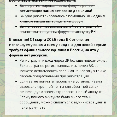
Воспользуйтесь этим методом, если:
Вы не регистрировались на форуме ранее -
регистрация занимает ровно два клика!
Вы уже регистрировались с помощью ВК -
одним
кликом мыши
вы войдёте на форум
Вы пользовались классической регистрацией и
привязали аккаунт на форуме к аккаунту ВК
Внимание! С 1 марта 2026 года ВК отключил
используемую нами схему входа, а для новой версии
требует официального юр. лица в России, на что у
форума нет ресурсов.
Регистрация и вход через ВК больше невозможны.
Если вы ранее регистрировались через ВК, вы
можете использовать своё имя как логин, а также
пароль предложенный при регистрации.
Если вы не помните пароль и не устанавливали
адрес электронной почты для обратной связи,
рекомендуем зарегистрировать новый аккаунт.
Если у вашего аккаунта было много тем и
сообщений, можно связаться с администрацией в
Телеграм-чате.