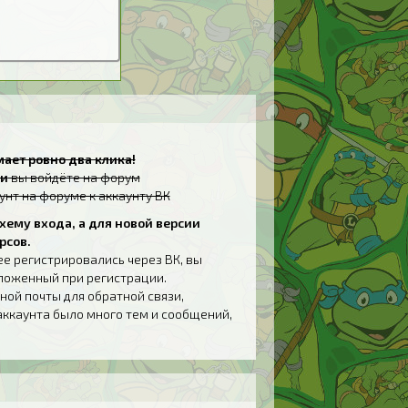
ает ровно два клика!
и
вы войдёте на форум
унт на форуме к аккаунту ВК
хему входа, а для новой версии
рсов.
ее регистрировались через ВК, вы
дложенный при регистрации.
ной почты для обратной связи,
аккаунта было много тем и сообщений,