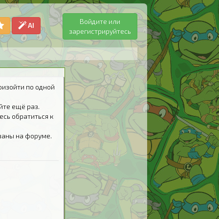
Войдите или
AI
зарегистрируйтесь
оизойти по одной
йте ещё раз.
есь обратиться к
ваны на форуме.