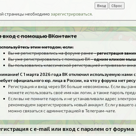
той страницы необходимо
зарегистрироваться
.
ли вход с помощью ВКонтакте
оспользуйтесь этим методом, если:
Вы не регистрировались на форуме ранее -
регистрация заним
Вы уже регистрировались с помощью ВК -
одним кликом мыш
Вы пользовались классической регистрацией и привязали акка
нимание! С 1 марта 2026 года ВК отключил используемую нами с
ребует официального юр. лица в России, на что у форума нет ресу
Регистрация и вход через ВК больше невозможны. Если вы ран
можете использовать своё имя как логин, а также пароль пре
Если вы не помните пароль и не устанавливали адрес электрон
рекомендуем зарегистрировать новый аккаунт. Если у вашего 
можно связаться с администрацией в Телеграм-чате.
егистрация с e-mail или вход с паролем от форума