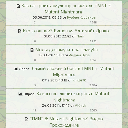
Как настроить эмулятор pcsx2 для TMNT 3:
Mutant Nightmare!
03.06.2019,
08:58
от
Курбан Курбанов
2
4.938
Кто сложнее? Бишоп vs Алтимэйт Драко.
01.08.2017,
22:42
от
Петя
0
1.235
Моды для эмулятора гемкуба
15.03.2017,
18:51
от
Андрей Цупа
0
1.364
Самый сложный босс в TMNT 3: Mutant
Опрос:
Mightmare
07.12.2015,
18:18
от
Kirill470
5
2.884
За кого вы любите играть в Mutant
Опрос:
Nightmare
24.02.2014,
17:47
от
VIKnick
12
3.095
"TMNT 3: Mutant Nightamre" Видео
Прохождение