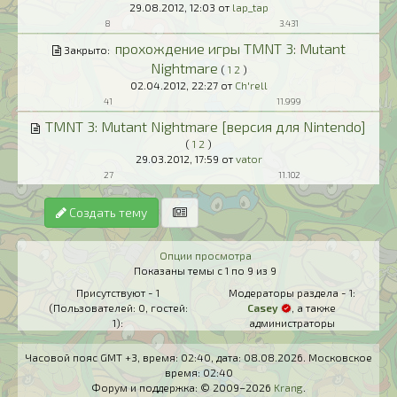
29.08.2012,
12:03
от
lap_tap
8
3.431
прохождение игры TMNT 3: Mutant
Закрыто:
Nightmare
(
1
2
)
02.04.2012,
22:27
от
Ch'rell
41
11.999
TMNT 3: Mutant Nightmare [версия для Nintendo]
(
1
2
)
29.03.2012,
17:59
от
vator
27
11.102
Создать тему
Опции просмотра
Показаны темы с 1 по 9 из 9
Присутствуют - 1
Модераторы раздела - 1:
(Пользователей: 0, гостей:
Casey
, а также
1):
администраторы
Часовой пояс GMT +3, время:
02:40
, дата:
08.08.2026
. Московское
время:
02:40
Форум и поддержка: © 2009–2026
Krang
.