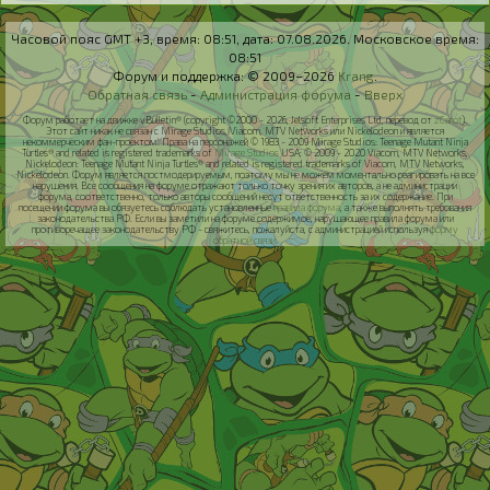
Часовой пояс GMT +3, время:
08:51
, дата:
07.08.2026
. Московское время:
08:51
Форум и поддержка: © 2009–2026
Krang
.
Обратная связь
-
Администрация форума
-
Вверх
Форум работает на движке vBulletin® (copyright ©2000 - 2026, Jelsoft Enterprises Ltd, перевод от
zCarot
).
Этот сайт никак не связан с Mirage Studios, Viacom, MTV Networks или Nickelodeon и является
некоммерческим фан-проектом. Права на персонажей © 1983 - 2009 Mirage Studios: Teenage Mutant Ninja
Turtles® and related is registered trademarks of
Mirage Studios
USA; © 2009 - 2020 Viacom, MTV Networks,
Nickelodeon: Teenage Mutant Ninja Turtles® and related is registered trademarks of Viacom, MTV Networks,
Nickelodeon. Форум является постмодерируемым, поэтому мы не можем моментально реагировать на все
нарушения. Все сообщения на форуме отражают только точку зрения их авторов, а не администрации
форума, соответственно, только авторы сообщений несут ответственность за их содержание. При
посещении форума вы обязуетесь соблюдать установленные
правила форума
, а также выполнять требования
законодательства РФ. Если вы заметили на форуме содержимое, нарушающее правила форума или
противоречащее законодательству РФ - свяжитесь, пожалуйста, с администрацией используя
форму
обратной связи
.