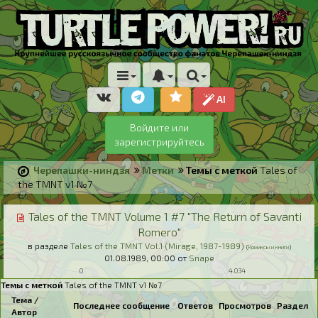
AI
Войдите или
зарегистрируйтесь
Черепашки-ниндзя
Метки
Темы с меткой
Tales of
the TMNT v1 №7
Tales of the TMNT Volume 1 #7 "The Return of Savanti
Romero"
в разделе
Tales of the TMNT Vol.1 (Mirage, 1987-1989)
(
Комиксы и книги
)
01.08.1989,
00:00
от
Snape
0
4.034
Темы с меткой
Tales of the TMNT v1 №7
Тема /
Последнее сообщение
Ответов
Просмотров
Раздел
Автор