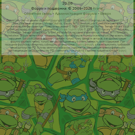
20:08
Форум и поддержка: © 2009–2026
Krang
.
Обратная связь
-
Администрация форума
-
Вверх
Форум работает на движке vBulletin® (copyright ©2000 - 2026, Jelsoft Enterprises Ltd, перевод от
zCarot
).
Этот сайт никак не связан с Mirage Studios, Viacom, MTV Networks или Nickelodeon и является
некоммерческим фан-проектом. Права на персонажей © 1983 - 2009 Mirage Studios: Teenage Mutant Ninja
Turtles® and related is registered trademarks of
Mirage Studios
USA; © 2009 - 2020 Viacom, MTV Networks,
Nickelodeon: Teenage Mutant Ninja Turtles® and related is registered trademarks of Viacom, MTV Networks,
Nickelodeon. Форум является постмодерируемым, поэтому мы не можем моментально реагировать на все
нарушения. Все сообщения на форуме отражают только точку зрения их авторов, а не администрации
форума, соответственно, только авторы сообщений несут ответственность за их содержание. При
посещении форума вы обязуетесь соблюдать установленные
правила форума
, а также выполнять требования
законодательства РФ. Если вы заметили на форуме содержимое, нарушающее правила форума или
противоречащее законодательству РФ - свяжитесь, пожалуйста, с администрацией используя
форму
обратной связи
.