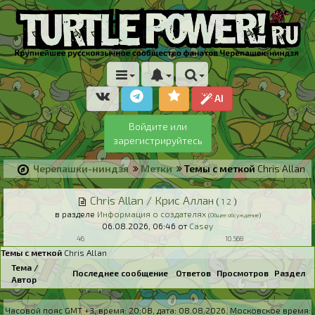
AI
Войдите или
зарегистрируйтесь
Черепашки-ниндзя
Метки
Темы с меткой
Chris Allan
Chris Allan / Крис Аллан
(
1
2
)
в разделе
Информация о создателях
(
Общее обсуждение
)
06.08.2026,
06:46
от
Casey
46
10.568
Темы с меткой
Chris Allan
Тема /
Последнее сообщение
Ответов
Просмотров
Раздел
Автор
Часовой пояс GMT +3, время:
20:08
, дата:
08.08.2026
. Московское время: