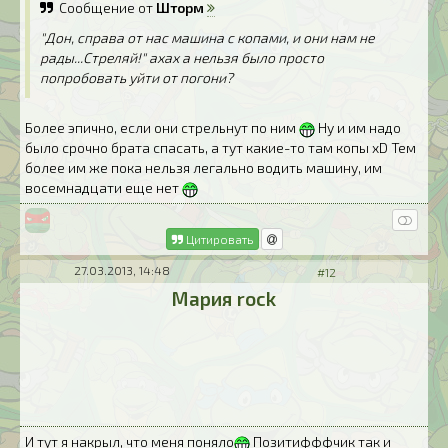
Сообщение от
Шторм
"Дон, справа от нас машина с копами, и они нам не
рады...Стреляй!" ахах а нельзя было просто
попробовать уйти от погони?
Более эпично, если они стрельнут по ним
Ну и им надо
было срочно брата спасать, а тут какие-то там копы xD Тем
более им же пока нельзя легально водить машину, им
восемнадцати еще нет
Цитировать
27.03.2013, 14:48
#12
Мария rock
И тут я накрыл, что меня поняло
Позитифффчик так и