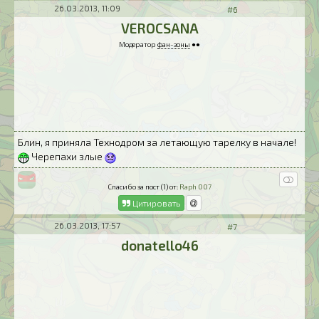
26.03.2013, 11:09
#6
VEROCSANA
Модератор
фан-зоны
●●
Блин, я приняла Технодром за летающую тарелку в начале!
Черепахи злые
Спасибо за пост (1) от:
Raph 007
Цитировать
26.03.2013, 17:57
#7
donatello46