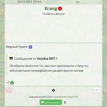
26.03.2013, 02:44
#5
Krang
Основатель форума
Бедный Кренг
Сообщение от
kisska 007
Особенно вкатило то, как они проломили стену и с
абсолютным покерфейсом разфигарили копов
+1
Спасибо за пост (2) от:
donatello46
,
Raph 007
Цитировать