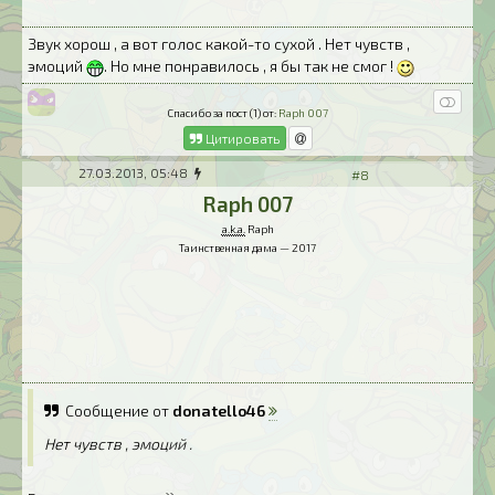
Звук хорош , а вот голос какой-то сухой . Нет чувств ,
эмоций
. Но мне понравилось , я бы так не смог !
Спасибо за пост (1) от:
Raph 007
Цитировать
27.03.2013, 05:48
#8
Raph 007
a.k.a.
Raph
Таинственная дама — 2017
Сообщение от
donatello46
Нет чувств , эмоций .