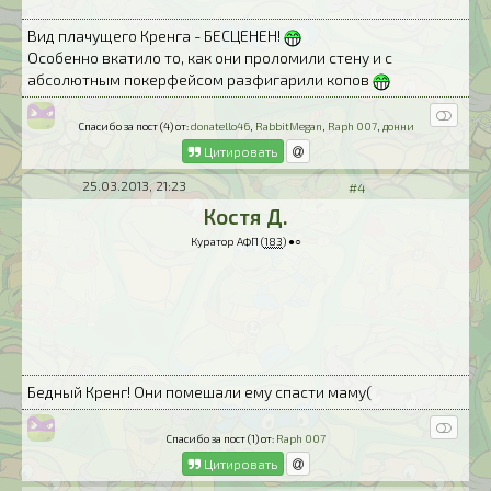
Вид плачущего Кренга - БЕСЦЕНЕН!
Особенно вкатило то, как они проломили стену и с
абсолютным покерфейсом разфигарили копов
Спасибо за пост (4) от:
donatello46
,
RabbitMegan
,
Raph 007
,
донни
Цитировать
25.03.2013, 21:23
#4
Костя Д.
Куратор АФП (
183
) ●○
Бедный Кренг! Они помешали ему спасти маму(
Спасибо за пост (1) от:
Raph 007
Цитировать