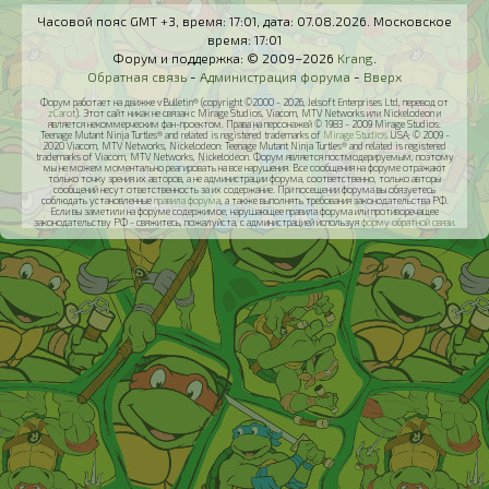
Часовой пояс GMT +3, время:
17:01
, дата:
07.08.2026
. Московское
время:
17:01
Форум и поддержка: © 2009–2026
Krang
.
Обратная связь
-
Администрация форума
-
Вверх
Форум работает на движке vBulletin® (copyright ©2000 - 2026, Jelsoft Enterprises Ltd, перевод от
zCarot
). Этот сайт никак не связан с Mirage Studios, Viacom, MTV Networks или Nickelodeon и
является некоммерческим фан-проектом. Права на персонажей © 1983 - 2009 Mirage Studios:
Teenage Mutant Ninja Turtles® and related is registered trademarks of
Mirage Studios
USA; © 2009 -
2020 Viacom, MTV Networks, Nickelodeon: Teenage Mutant Ninja Turtles® and related is registered
trademarks of Viacom, MTV Networks, Nickelodeon. Форум является постмодерируемым, поэтому
мы не можем моментально реагировать на все нарушения. Все сообщения на форуме отражают
только точку зрения их авторов, а не администрации форума, соответственно, только авторы
сообщений несут ответственность за их содержание. При посещении форума вы обязуетесь
соблюдать установленные
правила форума
, а также выполнять требования законодательства РФ.
Если вы заметили на форуме содержимое, нарушающее правила форума или противоречащее
законодательству РФ - свяжитесь, пожалуйста, с администрацией используя
форму обратной связи
.