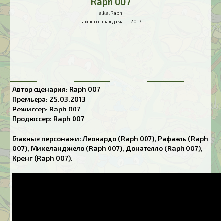
Raph 007
a.k.a.
Raph
Таинственная дама — 2017
Автор сценария: Raph 007
Премьера: 25.03.2013
Режиссер: Raph 007
Продюссер: Raph 007
Главные персонажи: Леонардо (Raph 007), Рафаэль (Raph
007), Микеланджело (Raph 007), Донателло (Raph 007),
Кренг (Raph 007).