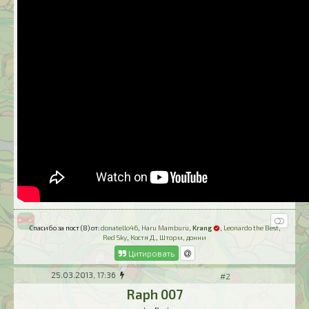
Спасибо за пост (8) от:
donatello46
,
Haru Mamburu
,
Krang
,
Leonardo the Best
,
Red Sky
,
Костя Д.
,
Шторм
,
донни
Цитировать
25.03.2013, 17:36
#2
Raph 007