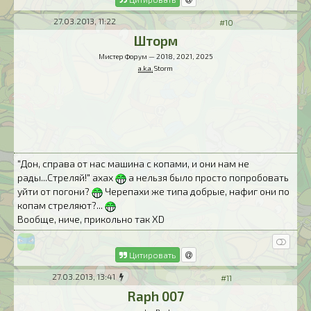
27.03.2013, 11:22
#10
Шторм
Мистер Форум — 2018, 2021, 2025
a.k.a.
Storm
"Дон, справа от нас машина с копами, и они нам не
рады...Стреляй!" ахах
а нельзя было просто попробовать
уйти от погони?
Черепахи же типа добрые, нафиг они по
копам стреляют?...
Вообще, ниче, прикольно так ХD
Цитировать
27.03.2013, 13:41
#11
Raph 007