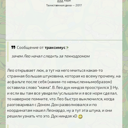
a.k.a.
Raph
Таинственная дама — 2017
Сообщение от
траксимус
зачем Лео начал следить за технодромом
Лео открывает люк, а тут на него мчиться какая-то
странная большая штуковина, которая ко всему прочему, на
асфальте после себя (каким-то немысленнымобразом)
оставила слово "мама". В Лео дух ниндзя проострился )) Ну,
и если вы там все увидели/услышали и я все норм сделал,
то наверное помните, что Лео быстро выключился, когда
разговаривал с Доном. Дон разволновался и по
координатам нашел Леонардо, ну а тут эта штука, и они
решили узнать что это. Дух ниндзя xD