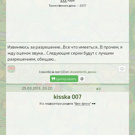
a.k.a.
Raph
Таинственная дама — 2017
Извиняюсь за разрешение...Все что имееться...В прочем, я
жду оценок звука... Следующие серии будут с лучшим
разрешением, обещаю...
Спасибо за пост (2) от:
donatello46
,
донни
Цитировать
25.03.2013, 20:22
#3
kisska 007
И.о. модератора раздела "
Фан-фики
" ●●