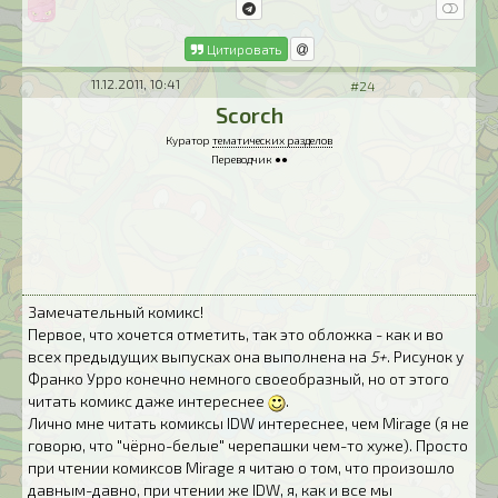
Цитировать
11.12.2011, 10:41
#24
Scorch
Куратор
тематических разделов
Переводчик ●●
Замечательный комикс!
Первое, что хочется отметить, так это обложка - как и во
всех предыдущих выпусках она выполнена на
5+
. Рисунок у
Франко Урро конечно немного своеобразный, но от этого
читать комикс даже интереснее
.
Лично мне читать комиксы IDW интереснее, чем Mirage (я не
говорю, что "чёрно-белые" черепашки чем-то хуже). Просто
при чтении комиксов Mirage я читаю о том, что произошло
давным-давно, при чтении же IDW, я, как и все мы