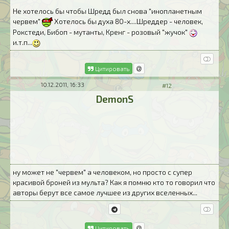
Не хотелось бы чтобы Шредд был снова "инопланетным
червем"
Хотелось бы духа 80-х....Шреддер - человек,
Рокстеди, Бибоп - мутанты, Кренг - розовый "жучок"
и.т.п...
Цитировать
10.12.2011, 16:33
#12
DemonS
ну может не "червем" а человеком, но просто с супер
красивой броней из мульта? Как я помню кто то говорил что
авторы берут все самое лучшее из других вселенных...
Цитировать