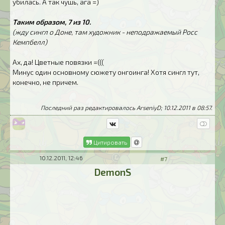
убилась. А так чушь, ага =)
Таким образом, 7 из 10.
(жду сингл о Доне, там художник - неподражаемый Росс
Кемпбелл)
Ах, да! Цветные повязки =(((
Минус один основному сюжету онгоинга! Хотя сингл тут,
конечно, не причем.
Последний раз редактировалось ArseniyD; 10.12.2011 в
08:57
.
Цитировать
10.12.2011, 12:46
#7
DemonS