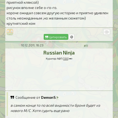
приятной кляксой)
рисунок вполне себе о-го-го.
короче ожидал совсем другую историю и приятно удивлен
столь неожиданным ,но желанным сюжетом)
крутнятский ком
Цитировать
10.12.2011, 16:23
#11
Russian Ninja
Куратор АФП (
130
) ●○
Сообщение от
DemonS
в самом конце то по всей видимости броня будет из
нового М/С. Хотя судить еще рано