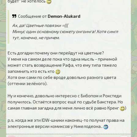
будет" не хотелось
Сообщение от
Demon-Alukard
Ах, да! Цветные повязки =(((
Минус один основному сюжету онгоинга! Хотя сингл
тут, конечно, не причем.
Есть догадки почему они перейдут на цветные?
У меня на самом деле пока что одна мысль - причиной
может стать возвращение Рафа, что ему типа тяжело
запомнить кто есть кто
Хотя они сами по себе вроде довольно разного цвета
(оттенки зелёного).
Ну и конечно, довольно интересно с Бибопом и Рокстеди
получилось. Остаётся вопрос ещё по судьбе Бакстера. Но
самая главная загадка для меня лично всё равно Кренг
)
p.s. когда же эти IDW-шники наконец-то получат права на
электронные версии комиксов у Никелодеона..