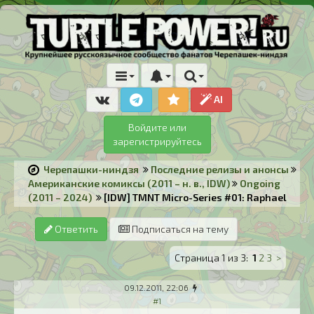
AI
Войдите или
зарегистрируйтесь
Черепашки-ниндзя
Последние релизы и анонсы
Американские комиксы (2011 – н. в., IDW)
Ongoing
(2011 – 2024)
[IDW] TMNT Micro-Series #01: Raphael
Ответить
Подписаться на тему
Страница 1 из 3:
1
2
3
>
09.12.2011, 22:06
#1