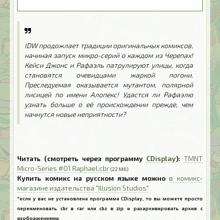
---- ----------
IDW продожлает традиции оригинальных комиксов,
начиная запуск микро-серий о каждом из Черепах!
Кейси Джонс и Рафаэль патрулируют улицы, когда
становятся очевидцами жаркой погони.
Преследуемая оказывается мутантом, полярной
лисицей по имени Алопекс! Удастся ли Рафаэлю
узнать больше о её происхождении прежде, чем
начнутся новые неприятности?
..
..
Читать (смотреть через программу
CDisplay
):
TMNT
Micro-Series #01 Raphael.cbr
(22 Мб)
Купить комикс на русском языке можно
в комикс-
магазине издательства "Illusion Studios"
*если у вас не установлена программа CDisplay, то вы можете просто
переименовать cbr в rar или cbz в zip и разархивировать архив с
изображениями.