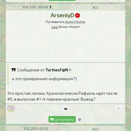
11.12.2011, 00:45
#21
ArseniyD
Руководитель
Illusion Studios
a.k.a.
Demon-Alukard
Сообщение от
TurtlesF@N
а это проверенная информация?)
Это простая логика. Хронологически Рафаэль идёт после
#5, в выпусках #1-4 повязки красные. Вывод?
Цитировать
11.12.2011, 02:10
#22