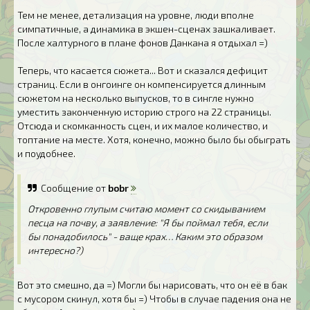
Тем не менее, детализация на уровне, люди вполне
симпатичные, а динамика в экшен-сценах зашкаливает.
После халтурного в плане фонов Данкана я отдыхал =)
Теперь, что касается сюжета... Вот и сказался дефицит
страниц. Если в онгоинге он компенсируется длинным
сюжетом на несколько выпусков, то в сингле нужно
уместить законченную историю строго на 22 страницы.
Отсюда и скомканность сцен, и их малое количество, и
топтание на месте. Хотя, конечно, можно было бы обыграть
и поудобнее.
Сообщение от
bobr
Откровенно глупым считаю момент со скидыванием
песца на почву, а заявление: "Я бы поймал тебя, если
бы понадобилось" - ваще крах… Каким это образом
интересно?)
Вот это смешно, да =) Могли бы нарисовать, что он её в бак
с мусором скинул, хотя бы =) Чтобы в случае падения она не