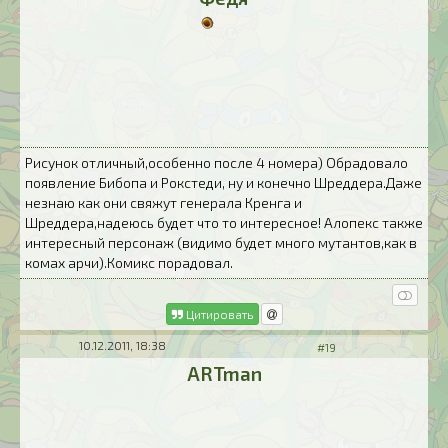
Рисунок отличный,особенно после 4 номера) Обрадовало
появление Бибопа и Рокстеди, ну и конечно Шреддера.Даже
незнаю как они свяжут генерала Кренга и
Шреддера,надеюсь будет что то интересное! Алопекс также
интересный персонаж (видимо будет много мутантов,как в
комах арчи).Комикс порадовал.
Цитировать
10.12.2011, 18:38
#19
ARTman