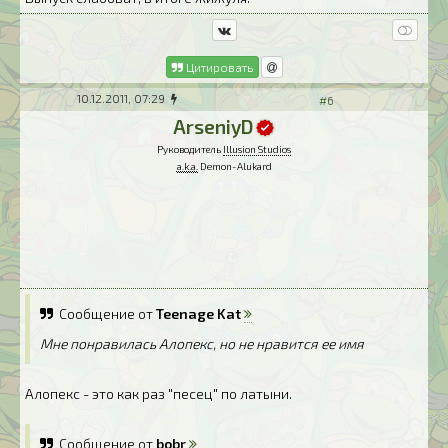
Цитировать
10.12.2011, 07:29
#6
ArseniyD
Руководитель
Illusion Studios
a.k.a.
Demon-Alukard
Сообщение от
Teenage Kat
Мне понравилась Алопекс, но не нравится ее имя
Алопекс - это как раз "песец" по латыни.
Сообщение от
bobr