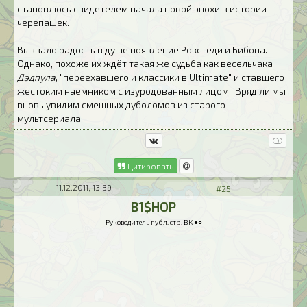
становлюсь свидетелем начала новой эпохи в истории
черепашек.
Вызвало радость в душе появление Рокстеди и Бибопа.
Однако, похоже их ждёт такая же судьба как весельчака
Дэдпула
, "переехавшего и классики в Ultimate" и ставшего
жестоким наёмником с изуродованным лицом . Вряд ли мы
вновь увидим смешных дуболомов из старого
мультсериала.
Цитировать
11.12.2011, 13:39
#25
B1$HOP
Руководитель публ. стр. ВК ●○