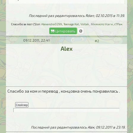
Последний раз редактировалось Rdan; 02.10.2015 в
11:39
.
Спасибо за пост (5) от:
Alexandra0299
,
Teenage Kat
,
Voitak
,
Миямото Усаги
,
сТРаж
Цитировать
09.12.2011, 22:41
#2
Alex
Спасибо за ком и перевод , концовка очень понравилась .
Последний раз редактировалось Alex; 09.12.2011 в
23:19
.