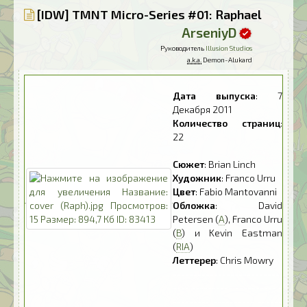
[IDW] TMNT Micro-Series #01: Raphael
ArseniyD
Руководитель
Illusion Studios
a.k.a.
Demon-Alukard
Дата выпуска
: 7
Декабря 2011
Количество страниц
:
22
Сюжет
: Brian Linch
Художник
: Franco Urru
Цвет
: Fabio Mantovanni
Обложка
: David
Petersen (
A
), Franco Urru
(
B
) и Kevin Eastman
(
RIA
)
Леттерер
: Chris Mowry
--------------------------
---- ---------- ---------- -
--------- ---------- ------