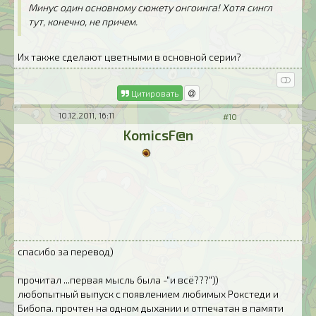
Минус один основному сюжету онгоинга! Хотя сингл
тут, конечно, не причем.
Их также сделают цветными в основной серии?
Цитировать
10.12.2011, 16:11
#10
KomicsF@n
спасибо за перевод)
прочитал ...первая мысль была -"и всё???"))
любопытный выпуск с появлением любимых Рокстеди и
Бибопа. прочтен на одном дыхании и отпечатан в памяти