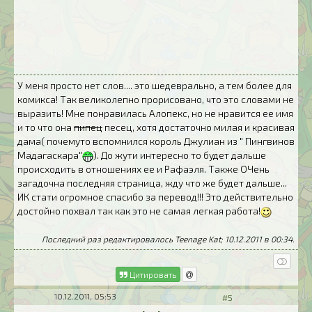
У меня просто нет слов.... это шедеврально, а тем более для
комикса! Так великолепно прорисовано, что это словами не
выразить! Мне понравилась Алопекс, но не нравится ее имя
и то что она
пипец
песец, хотя достаточно милая и красивая
дама( почемуто вспомнился король Джулиан из " Пингвинов
Мадагаскара"
). До жути интересно то будет дальше
происходить в отношениях ее и Рафаэля. Также ОЧень
загадочна последняя страница, жду что же будет дальше...
ИК стати огромное спасибо за перевод!!! Это действительно
достойно похвал так как это не самая легкая работа!
Последний раз редактировалось Teenage Kat; 10.12.2011 в
00:34
.
Цитировать
10.12.2011, 05:53
#5