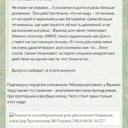
Не знаю-не знаааю… У основного дуэта в разы больше
динамики. Там действительно, что не кадр – то жизька,
от которой я заряжаюсь как батарейка. Ценю больше
те комиксы, где чувствуется лёгкость движений, а не
вальяжная рисовка... Франко для меня тяжеловат.
Именно поэтому, ИМХО, таких художников как Дэн и
ставят на постоянную основу. И стиль рассказа меня
не очень удовлетворил, всё скомкано как-то… Линч
соотв. также тяжеловат, история слишком аккуратная,
действия на одном месте, что тоже не ок…
Выпуск слабоват, в итоге жижуля.
Подпишусь под всем сказанным. Манера рисовать у Франко
Урру какая-то странная - анатомия местами причудливая,
про пропорции я вообще молчу. Чего стоит один только
этот кадр: