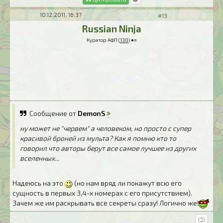
10.12.2011, 16:37
#13
Russian Ninja
Куратор АФП (
130
) ●○
Сообщение от
DemonS
ну может не "червем" а человеком, но просто с супер
красивой броней из мульта? Как я помню кто то
говорил что авторы берут все самое лучшее из других
вселенных...
Надеюсь на это
(но нам вряд ли покажут всю его
сущность в первых 3,4-х номерах с его присутствием).
Зачем же им раскрывать все секреты сразу! Логично же!