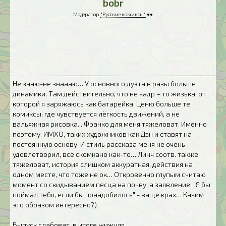
bobr
Модератор
"Русские комиксы"
●●
Не знаю-не знаааю… У основного дуэта в разы больше
динамики. Там действительно, что не кадр – то жизька, от
которой я заряжаюсь как батарейка. Ценю больше те
комиксы, где чувствуется лёгкость движений, а не
вальяжная рисовка... Франко для меня тяжеловат. Именно
поэтому, ИМХО, таких художников как Дэн и ставят на
постоянную основу. И стиль рассказа меня не очень
удовлетворил, всё скомкано как-то… Линч соотв. также
тяжеловат, история слишком аккуратная, действия на
одном месте, что тоже не ок… Откровенно глупым считаю
момент со скидыванием песца на почву, а заявление: "Я бы
поймал тебя, если бы понадобилось" - ваще крах… Каким
это образом интересно?)
Выпуск слабоват, в итоге жижуля.