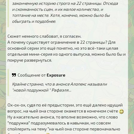
законченную историю строго на 22 страницы. Отсюда
и скомканность сцен, и их малое количество, и
топтание на месте. Хотя, конечно, можно было бы
обыграть и поудобнее.
Сюжет немного слабоват, я согласен.
А почему существует ограничение в 22 страницы? Для
основной серии это ещё понятно, но это всё-таки целая
отдельная мини-серия из одного выпуска, можно было бы и
покруче развернуться.
Сообщение от
Exposure
Крайне странно, что в анонсе Алопекс называли
"новой подружкой " Рафаэля...
Ох-ох-ох, судя по её предыстории, это ещё далеко идущий
вопрос, на чьей она стороне окажется в конечном счёте
Ну а касательно анонса, то вполне возможно, что слово
"подружка" подразумевалось в кавычках, но совсем
спойлерить на тему "на чьей она стороне первоначально