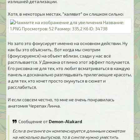
излишней детализации.
Хотя, в некоторых местах, "халявит" он слишком сильно:
Но зато это фокусирует именно на основном действии. Ну
как бы это объяснить.. Вот когда мы смотрим
(фокусируемся) на объект вблизи, сзади у нас всё
расплывается. У Данкана отлично этот эффект получается.
Его рисовка не для тех, кто любит всматриваться в каждую
панель и досканально разглядывать прилегающие красоты,
а для тех, кто хочет просто окунуться в сюжет и
расслабиться.
И если совсем честно, то мне не очень понравилась
анатомия Черепах Линча.
Сообщение от
Demon-Alukard
Если в онгоинге он компенсируется длинным сюжетом
на несколько выпусков, то в сингле нужно уместить