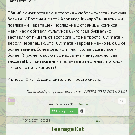
Fantastic Four".
Общий сюжет оставлю в стороне - любопытностей тут куда
больше. И Бог с ней, с этой Алопекс/Ниньярой и цветными
повязками Черепашек. Последние 2 страницы комикса
меня, как любителя мультиков 87-го года буквально
заставляют пищать от восторга. Это не просто "Ultimate"-
версия Черепашек. Это "Ultimate"-версия именно м/с 80-х!
Более темная, более реалистичная, более... Да во всем
более! (Я уж не говорю про необычный антураж логова
злодеев! Вглядитесь внимательнее в эти стены и потолок.
Ничего не напоминает?)
И вновь 10 из 10. Действительно, просто сказка!
Последний раз редактировалось ARTЁM; 09.12.2011 в
23:01
.
Спасибо за пост (1) от:
Wexton
Цитировать
10.12.2011, 00:28
#4
Teenage Kat