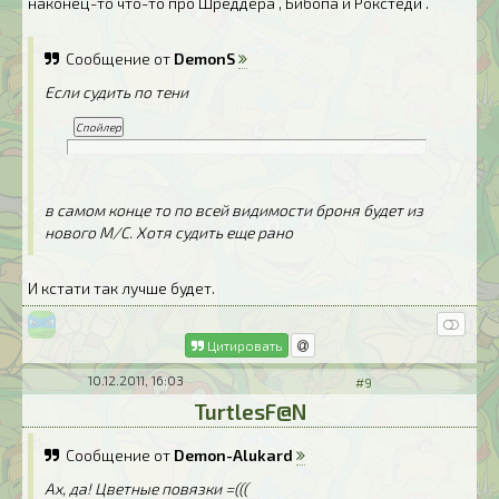
наконец-то что-то про Шреддера , Бибопа и Рокстеди .
Сообщение от
DemonS
Если судить по тени
в самом конце то по всей видимости броня будет из
нового М/С. Хотя судить еще рано
И кстати так лучше будет.
Цитировать
10.12.2011, 16:03
#9
TurtlesF@N
Сообщение от
Demon-Alukard
Ах, да! Цветные повязки =(((