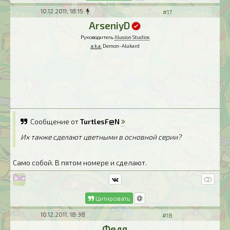
10.12.2011, 18:15
#17
ArseniyD
Руководитель
Illusion Studios
a.k.a.
Demon-Alukard
Сообщение от
TurtlesF@N
Их также сделают цветными в основной серии?
Само собой. В пятом номере и сделают.
Цитировать
10.12.2011, 18:38
#18
Федя