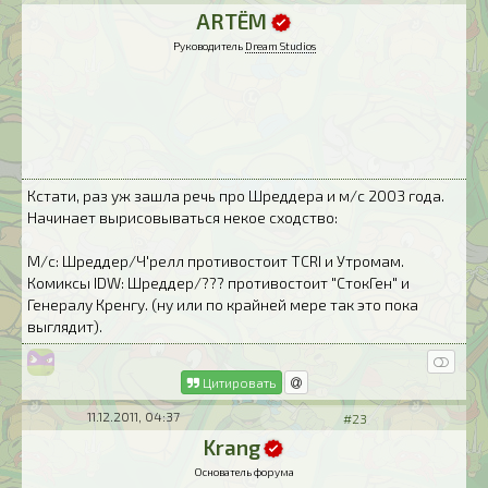
ARTЁM
Руководитель
Dream Studios
Кстати, раз уж зашла речь про Шреддера и м/с 2003 года.
Начинает вырисовываться некое сходство:
М/с: Шреддер/Ч'релл противостоит TCRI и Утромам.
Комиксы IDW: Шреддер/??? противостоит "СтокГен" и
Генералу Кренгу. (ну или по крайней мере так это пока
выглядит).
Цитировать
11.12.2011, 04:37
#23
Krang
Основатель форума