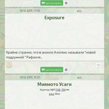
Цитировать
10.12.2011, 17:13
#14
Exposure
Крайне странно, что в анонсе Алопекс называли "новой
подружкой " Рафаэля...
Цитировать
10.12.2011, 17:21
#15
Миямото Усаги
Куратор АФП (
138
,
154
) ●○
a.k.a.
Mozi