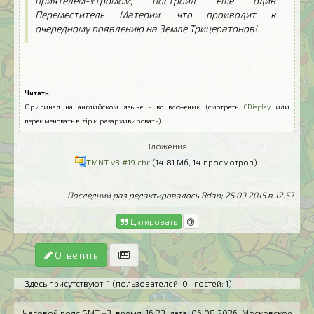
приятелем-Утромом, построил еще один
Переместитель Материи, что проиводит к
очередному появлению на Земле Трицератонов!
..
..
Читать:
Оригинал на английском языке - во вложении (смотреть
CDisplay
или
переименовать в .zip и разархивировать).
Вложения
TMNT v3 #19.cbr
(14,81 Мб, 14 просмотров)
Последний раз редактировалось Rdan; 25.09.2015 в
12:57
.
Цитировать
Ответить
Здесь присутствуют: 1
(пользователей: 0 , гостей: 1)
:
Часовой пояс GMT +3, время:
16:23
, дата:
06.08.2026
. Московское