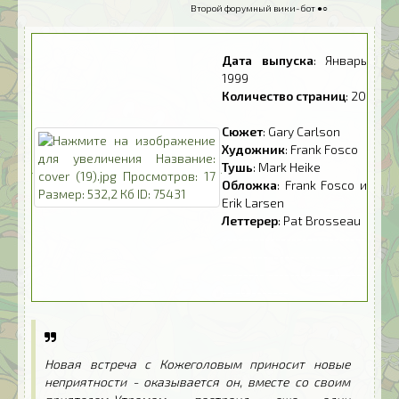
Второй форумный вики-бот ●○
Дата выпуска
: Январь
1999
Количество страниц
: 20
Сюжет
: Gary Carlson
Художник
: Frank Fosco
Тушь
: Mark Heike
Обложка
: Frank Fosco и
Erik Larsen
Леттерер
: Pat Brosseau
---------------------------
--- ---------- ---------- --
-------- ---------- --------
-- ----------
Новая встреча с Кожеголовым приносит новые
неприятности - оказывается он, вместе со своим