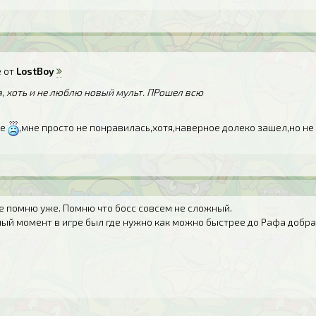
 от
LostBoy
, хоть и не люблю новый мульт. ПРошел всю
це
,мне просто не понравилась,хотя,наверное долеко зашел,но не 
е помню уже. Помню что босс совсем не сложный.
ый момент в игре был где нужно как можно быстрее до Рафа добра