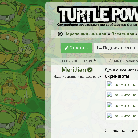
Черепашки-ниндзя
Вселенная
Ответить
Подписаться на 
13.02.2009, 07:39
TMNT: Power o
Meridian
Думаю все играл
Скриншоты
Медалированный пользователь ●
Ссылка на скач