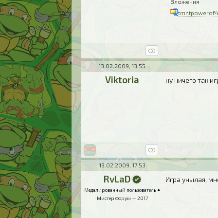
Вложения
tmntpowerof4_
13.02.2009, 13:55
Viktoria
ну ничего так иг
13.02.2009, 17:53
RvLaD
Игра унылая, мн
Медалированный пользователь ●
Мистер Форум — 2017