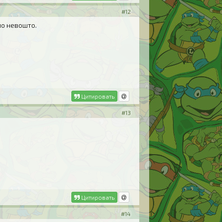
#12
ло невошто.
Цитировать
#13
Цитировать
#14