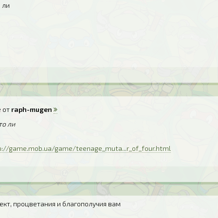
 ли
 от
raph-mugen
то ли
p://game.mob.ua/game/teenage_muta...r_of_four.html
ект, процветания и благополучия вам