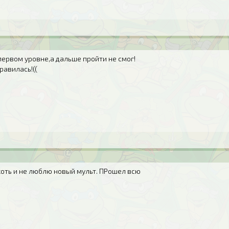
первом уровне,а дальше пройти не смог!
равилась!((
хоть и не люблю новый мульт. ПРошел всю