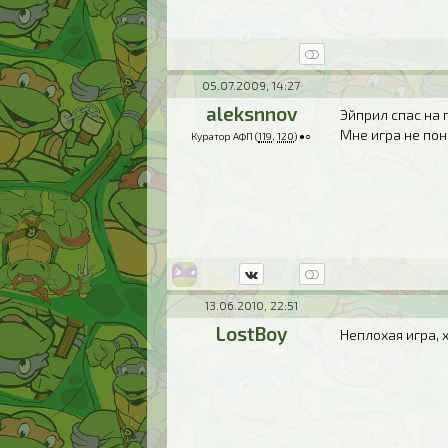
05.07.2009, 14:27
aleksnnov
Эйприл спас на 
Мне игра не пон
Куратор АФП (
119
,
120
) ●○
13.06.2010, 22:51
LostBoy
Неплохая игра, 