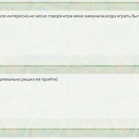
ло интересно,но чесно говоря игра меня замучала,когда играть бы
ципиально решил её пройти)