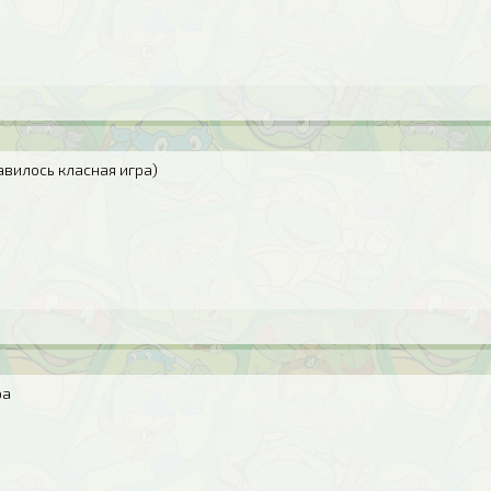
авилось класная игра)
ра