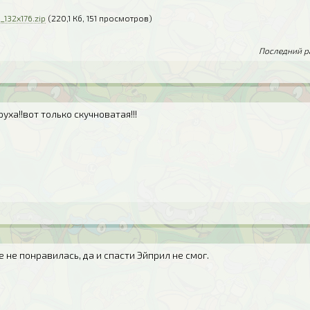
132x176.zip
(220,1 Кб, 151 просмотров)
Последний ра
руха!!вот только скучноватая!!!
е не понравилась, да и спасти Эйприл не смог.