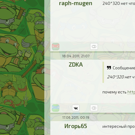
raph-mugen
240*320 нет что
18.04.2011, 21:07
ZDKA
Сообщение
240*320 нет ч
почему есть
htt
17.06.2011, 00:19
Игорь65
интересный про