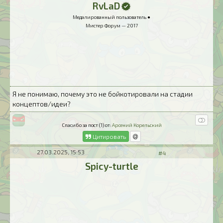
RvLaD
Медалированный пользователь ●
Мистер Форум — 2017
Я не понимаю, почему это не бойкотировали на стадии
концептов/идеи?
Спасибо за пост (1) от:
Арсений Корельский
Цитировать
27.03.2025, 15:53
#4
Spicy-turtle