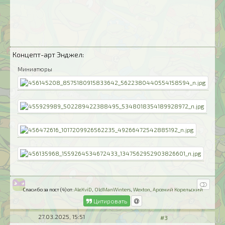
Концепт-арт Энджел:
Миниатюры
Спасибо за пост (4) от:
AleXviD
,
OldManWinters
,
Wexton
,
Арсений Корельский
Цитировать
27.03.2025, 15:51
#3