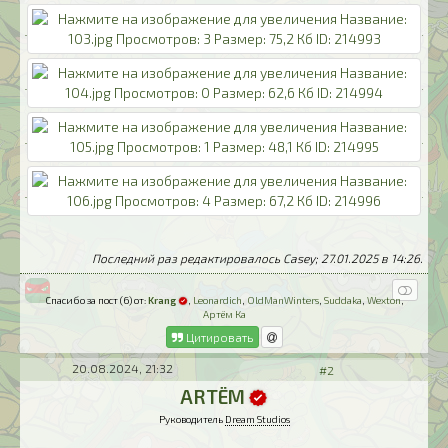
Последний раз редактировалось Casey; 27.01.2025 в
14:26
.
Спасибо за пост (6) от:
Krang
,
Leonardich
,
OldManWinters
,
Suddaka
,
Wexton
,
Артём Ка
Цитировать
20.08.2024, 21:32
#2
ARTЁM
Руководитель
Dream Studios