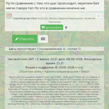
Ну по сравнению с тем, что щас происходит, черепахи Бея
мягко говоря топ. Но это в сравнении конечно же.
Спасибо за пост (5) от:
tmnt_83
,
Wexton
,
Арсений Корельский
,
Артём Ка
,
траксимус
Цитировать
Ответить
Здесь присутствуют: 1
(пользователей: 0 , гостей: 1)
:
Часовой пояс GMT +3, время:
22:21
, дата:
08.08.2026
. Московское
время:
22:21
Форум и поддержка: © 2009–2026
Krang
.
Обратная связь
-
Администрация форума
-
Вверх
Форум работает на движке vBulletin® (copyright ©2000 - 2026, Jelsoft Enterprises Ltd, перевод от
zCarot
). Этот сайт никак не связан с Mirage Studios, Viacom, MTV Networks или Nickelodeon и
является некоммерческим фан-проектом. Права на персонажей © 1983 - 2009 Mirage Studios:
Teenage Mutant Ninja Turtles® and related is registered trademarks of
Mirage Studios
USA; © 2009 -
2020 Viacom, MTV Networks, Nickelodeon: Teenage Mutant Ninja Turtles® and related is registered
trademarks of Viacom, MTV Networks, Nickelodeon. Форум является постмодерируемым, поэтому
мы не можем моментально реагировать на все нарушения. Все сообщения на форуме отражают
только точку зрения их авторов, а не администрации форума, соответственно, только авторы
сообщений несут ответственность за их содержание. При посещении форума вы обязуетесь
соблюдать установленные
правила форума
, а также выполнять требования законодательства РФ.
Если вы заметили на форуме содержимое, нарушающее правила форума или противоречащее
законодательству РФ - свяжитесь, пожалуйста, с администрацией используя
форму обратной связи
.