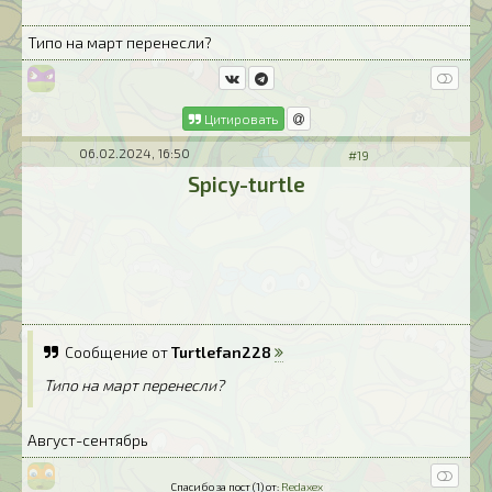
Типо на март перенесли?
Цитировать
06.02.2024, 16:50
#19
Spicy-turtle
Сообщение от
Turtlefan228
Типо на март перенесли?
Август-сентябрь
Спасибо за пост (1) от:
Redaxex