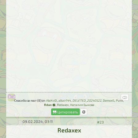
Спасибо за пост (8) от:
AleXviD
,
altair144
,
DELETED_20240522
,
DemonS
,
Punk
,
Rdan
,
Redaxex
,
Наталия Быкова
Цитировать
09.02.2024, 03:11
#23
Redaxex