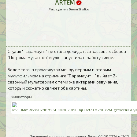
ARTЁM
Руководитель
Dream Studios
Студия "Парамаунт" не стала дожидаться кассовых сборов
"Погрома мутантов" и уже запустила в работу сиквел.
Более того, в промежуток между первым и вторым
мультфильмом на стриминге "Парамаунт +" выйдет 2-
сезонный мультсериал с теми же актерами озвучания,
который сюжетно свяжет обе картины.
Миниатюры
Последний раз редактировалось Rdan; 09.08.2024 в
11:19
.