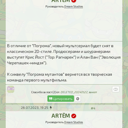
Руководитель
Dream Studios
В отличие от "Погрома", новый мультсериал будет снят в
классическом 2D-стиле. Продюсерами и шоуранерами
выступят Крис Йост ("Тор: Рагнарек") и Алан Ван ("Эволюция
Черепашек-ниндзя").
К сиквелу "Погрома мутантов" вернется вся творческая
команда первого мультфильма.
Спасибо за пост (2) от:
DELETED_20240522
,
вансет
Цитировать
26.07.2023, 19:25
#4
ARTЁM
Руководитель
Dream Studios