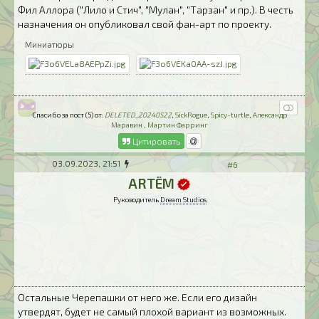
Фил Аллора ("Лило и Стич", "Мулан", "Тарзан" и пр.). В честь
назначения он опубликовал свой фан-арт по проекту.
Миниатюры
Спасибо за пост (5) от:
DELETED_20240522
,
SickRogue
,
Spicy-turtle
,
Александр
Маравин
,
Мартин Фарринг
Цитировать
03.09.2023, 21:51
#6
ARTЁM
Руководитель
Dream Studios
Остальные Черепашки от него же. Если его дизайн
утвердят, будет не самый плохой вариант из возможных.