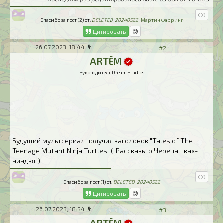
Спасибо за пост (2) от:
DELETED_20240522
,
Мартин Фарринг
Цитировать
26.07.2023, 18:44
#2
ARTЁM
Руководитель
Dream Studios
Будущий мультсериал получил заголовок "Tales of The
Teenage Mutant Ninja Turtles" ("Рассказы о Черепашках-
ниндзя").
Спасибо за пост (1) от:
DELETED_20240522
Цитировать
26.07.2023, 18:54
#3
ARTЁM