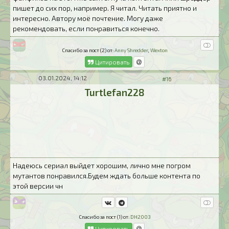
пишет до сих пор, например. Я читал. Читать приятно и
интересно. Автору моё почтение. Могу даже
рекомендовать, если понравиться конечно.
Спасибо за пост (2) от:
Anny Shredder
,
Wexton
Цитировать
03.01.2024, 14:12
#16
Turtlefan228
Надеюсь сериал выйдет хорошим, лично мне погром
мутантов понравился.Будем ждать больше контента по
этой версии чн
Спасибо за пост (1) от:
DH2003
Цитировать