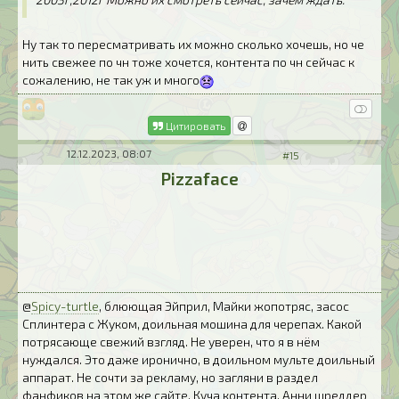
Ну так то пересматривать их можно сколько хочешь, но че
нить свежее по чн тоже хочется, контента по чн сейчас к
сожалению, не так уж и много
Цитировать
12.12.2023, 08:07
#15
Pizzaface
@
Spicy-turtle
, блюющая Эйприл, Майки жопотряс, засос
Сплинтера с Жуком, доильная мошина для черепах. Какой
потрясающе свежий взгляд. Не уверен, что я в нём
нуждался. Это даже иронично, в доильном мульте доильный
аппарат. Не сочти за рекламу, но загляни в раздел
фанфиков на этом же сайте. Куча контента. Анни шреддер