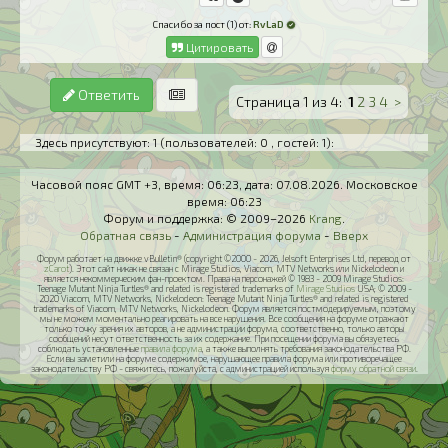
Спасибо за пост (1) от:
RvLaD
Цитировать
Ответить
Страница 1 из 4:
1
2
3
4
>
Здесь присутствуют: 1
(пользователей: 0 , гостей: 1)
:
Часовой пояс GMT +3, время:
06:23
, дата:
07.08.2026
. Московское
время:
06:23
Форум и поддержка: © 2009–2026
Krang
.
Обратная связь
-
Администрация форума
-
Вверх
Форум работает на движке vBulletin® (copyright ©2000 - 2026, Jelsoft Enterprises Ltd, перевод от
zCarot
). Этот сайт никак не связан с Mirage Studios, Viacom, MTV Networks или Nickelodeon и
является некоммерческим фан-проектом. Права на персонажей © 1983 - 2009 Mirage Studios:
Teenage Mutant Ninja Turtles® and related is registered trademarks of
Mirage Studios
USA; © 2009 -
2020 Viacom, MTV Networks, Nickelodeon: Teenage Mutant Ninja Turtles® and related is registered
trademarks of Viacom, MTV Networks, Nickelodeon. Форум является постмодерируемым, поэтому
мы не можем моментально реагировать на все нарушения. Все сообщения на форуме отражают
только точку зрения их авторов, а не администрации форума, соответственно, только авторы
сообщений несут ответственность за их содержание. При посещении форума вы обязуетесь
соблюдать установленные
правила форума
, а также выполнять требования законодательства РФ.
Если вы заметили на форуме содержимое, нарушающее правила форума или противоречащее
законодательству РФ - свяжитесь, пожалуйста, с администрацией используя
форму обратной связи
.