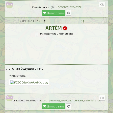
Спасибо за пост (1) от:
DELETED_20240522
Цитировать
19.09.2023, 17:49
#9
ARTЁM
Руководитель
Dream Studios
Логотип будущего м/с:
Миниатюры
Спасибо за пост (4) от:
AleXviD
,
DELETED_20240522
,
DemonS
,
Sliverton 2764
Цитировать