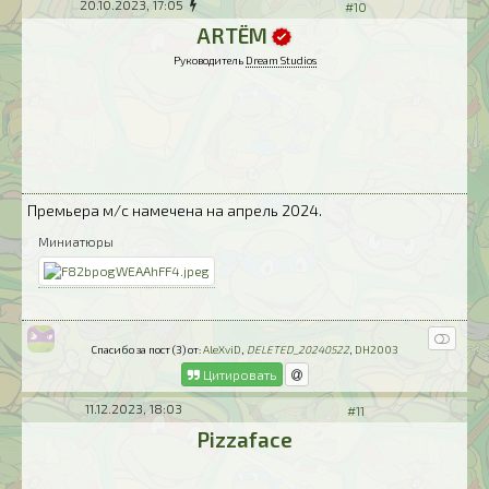
20.10.2023, 17:05
#10
ARTЁM
Руководитель
Dream Studios
Премьера м/с намечена на апрель 2024.
Миниатюры
Спасибо за пост (3) от:
AleXviD
,
DELETED_20240522
,
DH2003
Цитировать
11.12.2023, 18:03
#11
Pizzaface