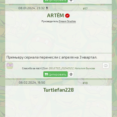
08.01.2024, 23:32
#17
ARTЁM
Руководитель
Dream Studios
Премьеру сериала перенесли с апреля на 3 квартал.
Спасибо за пост (2) от:
DELETED_20240522
,
Наталия Быкова
Цитировать
06.02.2024, 16:50
#18
Turtlefan228