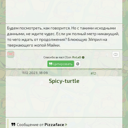
Будем посмотреть, как говорится. Но с такими исходными
данными, не ждите чудес. Если уж полный метр никакущий,
то чего ждать от продолжения? Блюющую Эйприл на
тверкающего жопой Майки.
Спасибо за пост (1) от:
RvLaD
Цитировать
11.12.2023, 18:09
#12
Spicy-turtle
Сообщение от
Pizzaface