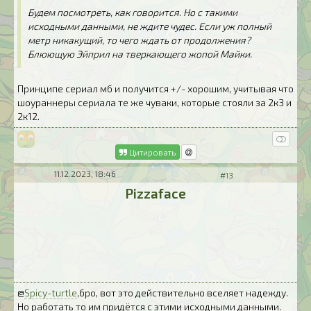
Будем посмотреть, как говорится. Но с такими
исходными данными, не ждите чудес. Если уж полный
метр никакущий, то чего ждать от продолжения?
Блюющую Эйприл на тверкающего жопой Майки.
Принципе сериал мб и получится +/- хорошим, учитывая что
шоураннеры сериала те же чуваки, которые стояли за 2к3 и
2к12.
Цитировать
11.12.2023, 18:46
#13
Pizzaface
@
Spicy-turtle
,бро, вот это действительно вселяет надежду.
Но работать то им придётся с этими исходными данными.