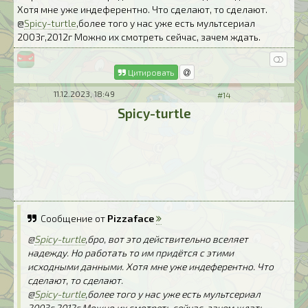
Хотя мне уже индеферентно. Что сделают, то сделают.
@
Spicy-turtle
,более того у нас уже есть мультсериал
2003г,2012г Можно их смотреть сейчас, зачем ждать.
Цитировать
11.12.2023, 18:49
#14
Spicy-turtle
Сообщение от
Pizzaface
@
Spicy-turtle
,бро, вот это действительно вселяет
надежду. Но работать то им придётся с этими
исходными данными. Хотя мне уже индеферентно. Что
сделают, то сделают.
@
Spicy-turtle
,более того у нас уже есть мультсериал
2003г,2012г Можно их смотреть сейчас, зачем ждать.