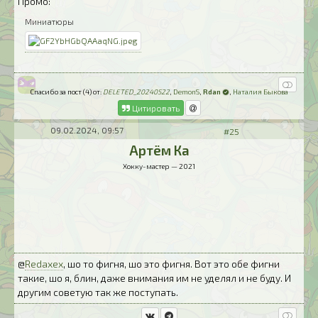
Промо:
Миниатюры
Спасибо за пост (4) от:
DELETED_20240522
,
DemonS
,
Rdan
,
Наталия Быкова
Цитировать
09.02.2024, 09:57
#25
Артём Ка
Хокку-мастер — 2021
@
Redaxex
, шо то фигня, шо это фигня. Вот это обе фигни
такие, шо я, блин, даже внимания им не уделял и не буду. И
другим советую так же поступать.