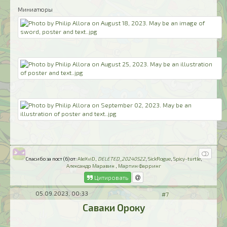
Миниатюры
Спасибо за пост (6) от:
AleXviD
,
DELETED_20240522
,
SickRogue
,
Spicy-turtle
,
Александр Маравин
,
Мартин Фарринг
Цитировать
05.09.2023, 00:33
#7
Саваки Ороку