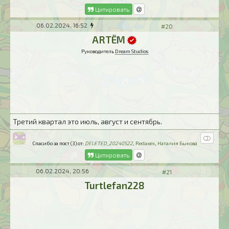
Цитировать
06.02.2024, 16:52
#20
ARTЁM
Руководитель
Dream Studios
Третий квартал это июль, август и сентябрь.
Спасибо за пост (3) от:
DELETED_20240522
,
Redaxex
,
Наталия Быкова
Цитировать
06.02.2024, 20:56
#21
Turtlefan228