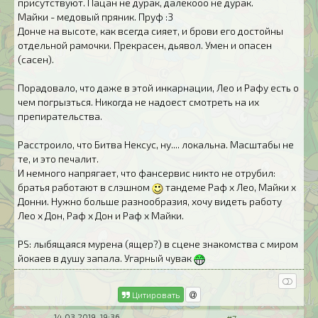
присутствуют. Пацан не дурак, далекооо не дурак.
Майки - медовый пряник. Пруф :3
Донче на высоте, как всегда сияет, и брови его достойны
отдельной рамочки. Прекрасен, дьявол. Умен и опасен
(сасен).
Порадовало, что даже в этой инкарнации, Лео и Рафу есть о
чем погрызться. Никогда не надоест смотреть на их
препирательства.
Расстроило, что Битва Нексус, ну.... локальна. Масштабы не
те, и это печалит.
И немного напрягает, что фансервис никто не отрубил:
братья работают в слэшном
тандеме Раф х Лео, Майки х
Донни. Нужно больше разнообразия, хочу видеть работу
Лео х Дон, Раф х Дон и Раф х Майки.
PS: лыбящаяся мурена (ящер?) в сцене знакомства с миром
йокаев в душу запала. Угарный чувак
Цитировать
14.03.2019, 19:36