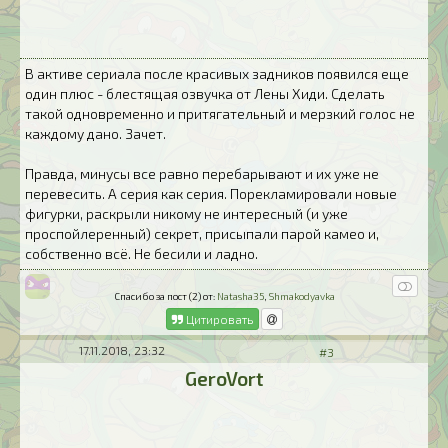
В активе сериала после красивых задников появился еще
один плюс - блестящая озвучка от Лены Хиди. Сделать
такой одновременно и притягательный и мерзкий голос не
каждому дано. Зачет.
Правда, минусы все равно перебарывают и их уже не
перевесить. А серия как серия. Порекламировали новые
фигурки, раскрыли никому не интересный (и уже
проспойлеренный) секрет, присыпали парой камео и,
собственно всё. Не бесили и ладно.
Спасибо за пост (2) от:
Natasha35
,
Shmakodyavka
Цитировать
17.11.2018, 23:32
#3
GeroVort