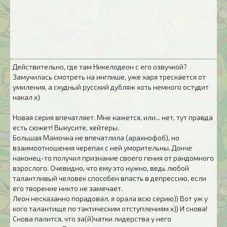
Действительно, где там Никелодеон с его озвучкой?
Замучилась смотреть на инглише, уже харя трескается от
умиления, а скудный русский дубляж хоть немного остудит
накал х)
Новая серия впечатляет. Мне кажется, или... нет, тут правда
есть сюжет! Выкусите, хейтеры.
Большая Мамочка не впечатлила (арахнофоб), но
взаимоотношения черепах с ней уморительны. Донче
наконец-то получил признание своего гения от рандомного
взрослого. Очевидно, что ему это нужно, ведь любой
талантливый человек способен впасть в депрессию, если
его творение никто не замечает.
Леон несказанно порадовал, я орала всю серию)) Вот уж у
кого талантище по тактическим отступлениям х)) И снова!
Снова палится, что за(й)чатки лидерства у него