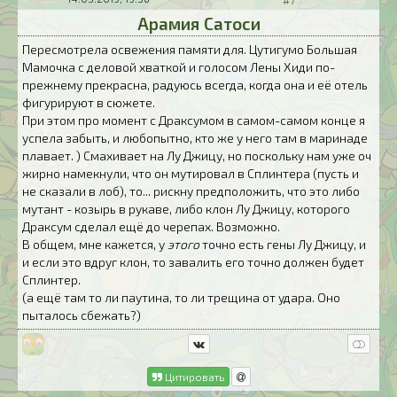
#7
Арамия Сатоси
Пересмотрела освежения памяти для. Цутигумо Большая
Мамочка с деловой хваткой и голосом Лены Хиди по-
прежнему прекрасна, радуюсь всегда, когда она и её отель
фигурируют в сюжете.
При этом про момент с Драксумом в самом-самом конце я
успела забыть, и любопытно, кто же у него там в маринаде
плавает. ) Смахивает на Лу Джицу, но поскольку нам уже оч
жирно намекнули, что он мутировал в Сплинтера (пусть и
не сказали в лоб), то... рискну предположить, что это либо
мутант - козырь в рукаве, либо клон Лу Джицу, которого
Драксум сделал ещё до черепах. Возможно.
В общем, мне кажется, у
этого
точно есть гены Лу Джицу, и
и если это вдруг клон, то завалить его точно должен будет
Сплинтер.
(а ещё там то ли паутина, то ли трещина от удара. Оно
пыталось сбежать?)
Цитировать