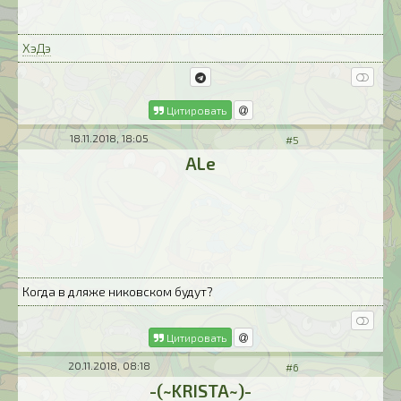
ХэДэ
Цитировать
18.11.2018, 18:05
#5
ALe
Когда в дляже никовском будут?
Цитировать
20.11.2018, 08:18
#6
-(~KRISTA~)-