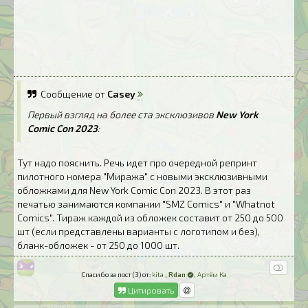
Сообщение от
Casey
Первый взгляд на более ста эксклюзивов
New York
Comic Con 2023
:
Тут надо пояснить. Речь идет про очередной репринт
пилотного номера "Миража" с новыми эксклюзивными
обложками для New York Comic Con 2023. В этот раз
печатью занимаются компании "SMZ Comics" и "Whatnot
Comics". Тираж каждой из обложек составит от 250 до 500
шт (если представлены варианты с логотипом и без),
бланк-обложек - от 250 до 1000 шт.
Спасибо за пост (3) от:
kita
,
Rdan
,
Артём Ка
Цитировать