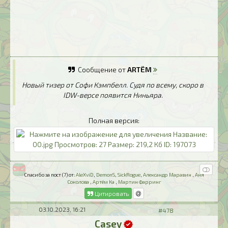
Сообщение от
ARTЁM
Новый тизер от Софи Кэмпбелл. Судя по всему, скоро в
IDW-версе появится Ниньяра.
Полная версия:
Спасибо за пост (7) от:
AleXviD
,
DemonS
,
SickRogue
,
Александр Маравин
,
Аня
Соколова
,
Артём Ка
,
Мартин Фарринг
Цитировать
03.10.2023, 16:21
#478
Casey