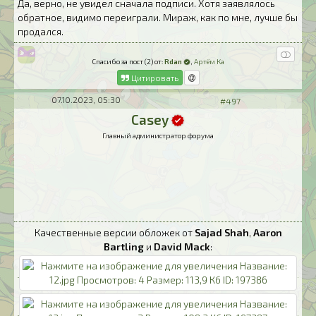
Да, верно, не увидел сначала подписи. Хотя заявлялось
обратное, видимо переиграли. Мираж, как по мне, лучше бы
продался.
Спасибо за пост (2) от:
Rdan
,
Артём Ка
Цитировать
07.10.2023, 05:30
#497
Casey
Главный администратор форума
Качественные версии обложек от
Sajad Shah
,
Aaron
Bartling
и
David Mack
: