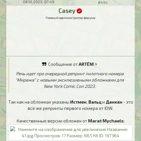
06.10.2023, 07:49
#494
Casey
Главный администратор форума
Сообщение от
ARTЁM
Речь идет про очередной репринт пилотного номера
"Миража" с новыми эксклюзивными обложками для
New York Comic Con 2023.
Так как на обложках указаны
Истмен
,
Вальц
и
Данкан
- это
всё же репринты первого номера от IDW.
Качественные версии обложек от
Marat Mychaels
: