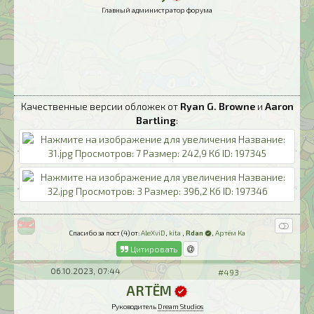
Главный администратор форума
Качественные версии обложек от
Ryan G. Browne
и
Aaron
Bartling
:
Спасибо за пост (4) от:
AleXviD
,
kita
,
Rdan
,
Артём Ка
Цитировать
06.10.2023, 07:44
#493
ARTЁM
Руководитель
Dream Studios