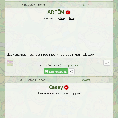
03.10.2023, 16:49
#481
ARTЁM
Руководитель
Dream Studios
Да, Радикал явственнее проглядывает, чем Шэдоу.
Спасибо за пост (1) от:
Артём Ка
Цитировать
03.10.2023, 16:52
#482
Casey
Главный администратор форума