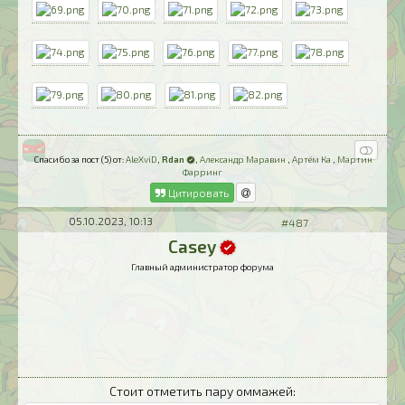
Спасибо за пост (5) от:
AleXviD
,
Rdan
,
Александр Маравин
,
Артём Ка
,
Мартин
Фарринг
Цитировать
05.10.2023, 10:13
#487
Casey
Главный администратор форума
Стоит отметить пару оммажей: