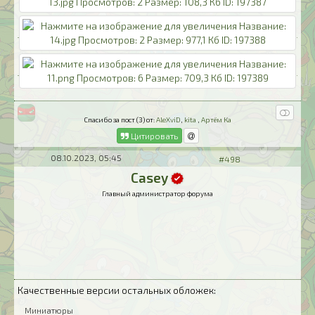
Спасибо за пост (3) от:
AleXviD
,
kita
,
Артём Ка
Цитировать
08.10.2023, 05:45
#498
Casey
Главный администратор форума
Качественные версии остальных обложек:
Миниатюры