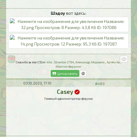
Шэдоу
вот здесь:
Спасибо за пост (5) от:
kita
,
Sliverton 2764
,
Александр Маравин
,
Артём Ка
,
Мартин Фарринг
Цитировать
03.10.2023, 17:10
#483
Casey
Главный администратор форума