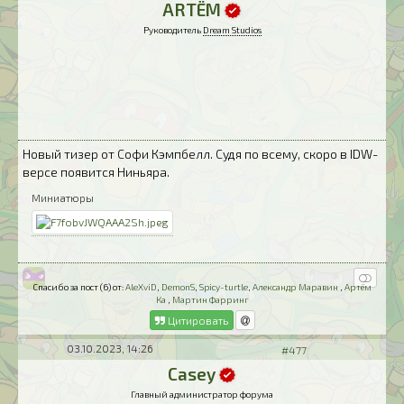
ARTЁM
Руководитель
Dream Studios
Новый тизер от Софи Кэмпбелл. Судя по всему, скоро в IDW-
версе появится Ниньяра.
Миниатюры
Спасибо за пост (6) от:
AleXviD
,
DemonS
,
Spicy-turtle
,
Александр Маравин
,
Артём
Ка
,
Мартин Фарринг
Цитировать
03.10.2023, 14:26
#477
Casey
Главный администратор форума