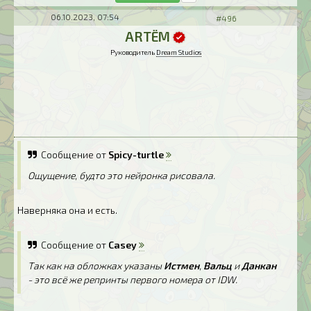
06.10.2023, 07:54
#496
ARTЁM
Руководитель
Dream Studios
Сообщение от
Spicy-turtle
Ощущение, будто это нейронка рисовала.
Наверняка она и есть.
Сообщение от
Casey
Так как на обложках указаны
Истмен
,
Вальц
и
Данкан
- это всё же репринты первого номера от IDW.