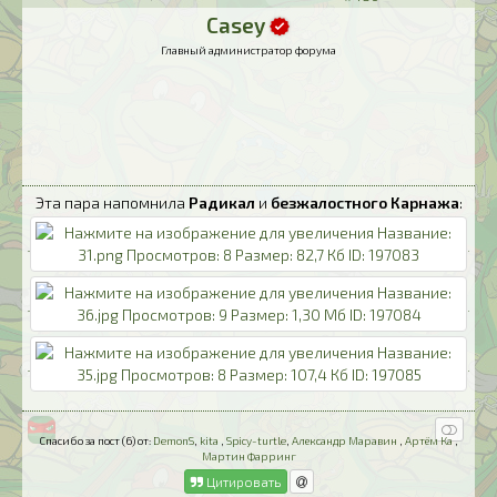
Casey
Главный администратор форума
Эта пара напомнила
Радикал
и
безжалостного Карнажа
:
Спасибо за пост (6) от:
DemonS
,
kita
,
Spicy-turtle
,
Александр Маравин
,
Артём Ка
,
Мартин Фарринг
Цитировать