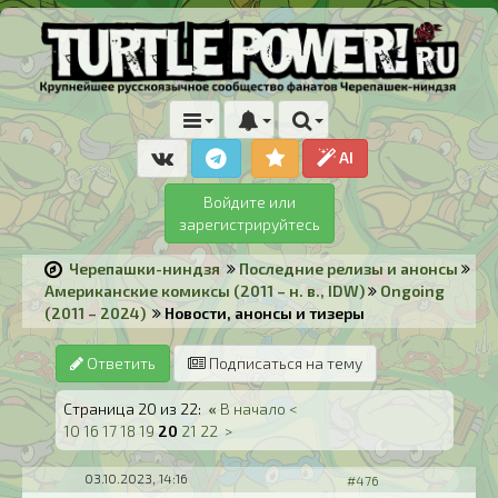
AI
Войдите или
зарегистрируйтесь
Черепашки-ниндзя
Последние релизы и анонсы
Американские комиксы (2011 – н. в., IDW)
Ongoing
(2011 – 2024)
Новости, анонсы и тизеры
Ответить
Подписаться на тему
Страница 20 из 22:
«
В начало
<
10
16
17
18
19
20
21
22
>
03.10.2023, 14:16
#476