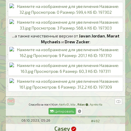
...а также качественные версии от
Javan Jordan
,
Marat
Mychaels
и
Drew Zucker
:
Спасибо за пост (4) от:
AleXviD
,
kita
,
Rdan
,
Артём Ка
Цитировать
06.10.2023, 05:26
#492
Casey