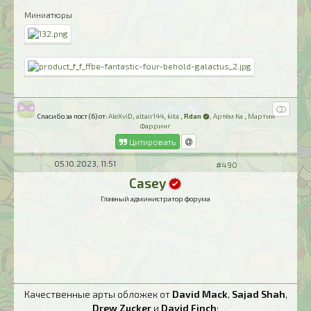
Миниатюры
Спасибо за пост (6) от:
AleXviD
,
altair144
,
kita
,
Rdan
,
Артём Ка
,
Мартин
Фарринг
Цитировать
05.10.2023, 11:51
#490
Casey
Главный администратор форума
Качественные арты обложек от
David Mack
,
Sajad Shah
,
Drew Zucker
и
David Finch
: