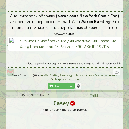
Анонсировали обложку
(эксклюзив New York Comic Con)
для репринта первого номера IDW от
Aaron Bartling
. Это
первая из четырёх запланированных обложек от этого
художника.
Последний раз редактировалось Casey; 05.10.2023 в
13:08
.
Спасибо за пост (6) от:
AleXviD
,
kita
,
Александр Маравин
,
Аня Соколова
,
Артём
Ка
,
Мартин Фарринг
Цитировать
05.10.2023, 04:56
#485
Casey
Главный администратор форума