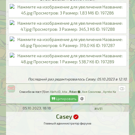
Последний раз редактировалось Casey; 05.10.2023 в
12:10
.
Спасибо за пост (5) от:
AleXviD
,
kita
,
Rdan
,
Аня Соколова
,
Артём Ка
Цитировать
05.10.2023, 18:18
#491
Casey
Главный администратор форума