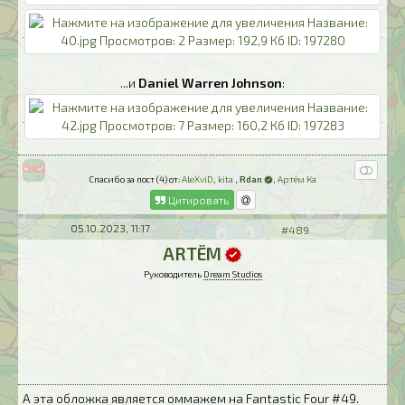
...и
Daniel Warren Johnson
:
Спасибо за пост (4) от:
AleXviD
,
kita
,
Rdan
,
Артём Ка
Цитировать
05.10.2023, 11:17
#489
ARTЁM
Руководитель
Dream Studios
А эта обложка является оммажем на Fantastic Four #49.