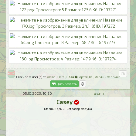
Спасибо за пост (5) от:
AleXviD
,
kita
,
Rdan
,
Артём Ка
,
Мартин Фарринг
Цитировать
05.10.2023, 10:30
#488
Casey
Главный администратор форума