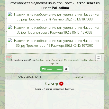
Этот квартет медвежат явно отсылает к
Terror Bears
из
книг от
Palladium
:
Спасибо за пост (5) от:
AleXviD
,
kita
,
Александр Маравин
,
Артём Ка
,
Мартин
Фарринг
Цитировать
04.10.2023, 10:18
#484
Casey
Главный администратор форума