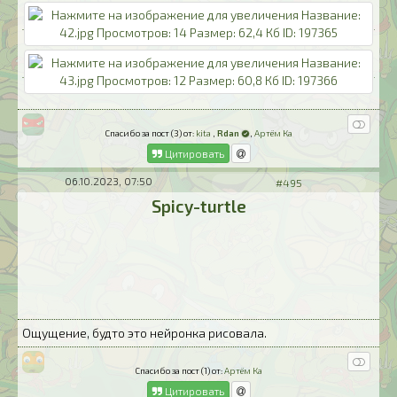
Спасибо за пост (3) от:
kita
,
Rdan
,
Артём Ка
Цитировать
06.10.2023, 07:50
#495
Spicy-turtle
Ощущение, будто это нейронка рисовала.
Спасибо за пост (1) от:
Артём Ка
Цитировать