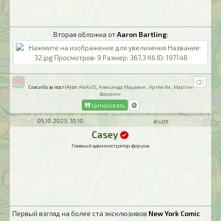
Вторая обложка от
Aaron Bartling
:
Спасибо за пост (4) от:
AleXviD
,
Александр Маравин
,
Артём Ка
,
Мартин
Фарринг
Цитировать
05.10.2023, 10:10
#486
Casey
Главный администратор форума
Первый взгляд на более ста эксклюзивов
New York Comic