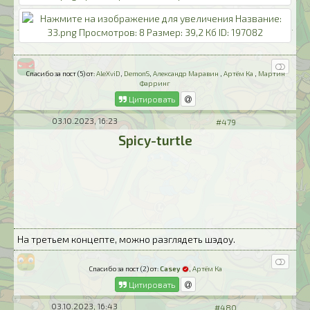
Спасибо за пост (5) от:
AleXviD
,
DemonS
,
Александр Маравин
,
Артём Ка
,
Мартин
Фарринг
Цитировать
03.10.2023, 16:23
#479
Spicy-turtle
На третьем концепте, можно разглядеть шэдоу.
Спасибо за пост (2) от:
Casey
,
Артём Ка
Цитировать
03.10.2023, 16:43
#480