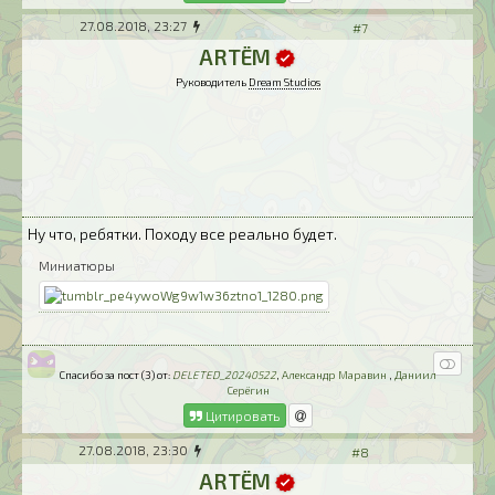
27.08.2018, 23:27
#7
ARTЁM
Руководитель
Dream Studios
Ну что, ребятки. Походу все реально будет.
Миниатюры
Спасибо за пост (3) от:
DELETED_20240522
,
Александр Маравин
,
Даниил
Серёгин
Цитировать
27.08.2018, 23:30
#8
ARTЁM