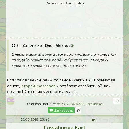
Руководитель
Dream Studios
Сообщение от
Олег Мехков
С черепахами idw или все же с комиксами по мульту 12-
го года?А может там вообще будет смесь этих двух
сюжетов,а может своя новая история?
Если там Креенг-Прайм, то явно никаких IDW. Возьмут за
основу
второй кроссовер
и разбавят отсебятиной, как
обычно DC в своих мультах и делает.
Спасибо за пост (2) от:
DELETED_20240522
,
Олег Мехков
Цитировать
27.08.2018, 23:40
#9
Cowabunga Karl