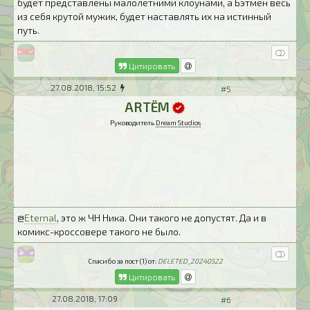
будет представлены малолетними клоунами, а Бэтмен весь
из себя крутой мужик, будет наставлять их на истинный
путь.
Цитировать
27.08.2018, 15:52
#5
ARTЁM
Руководитель
Dream Studios
@
Eternal
, это ж ЧН Ника. Они такого не допустят. Да и в
комикс-кроссовере такого не было.
Спасибо за пост (1) от:
DELETED_20240522
Цитировать
27.08.2018, 17:09
#6