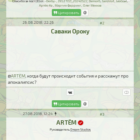
Спасибо за пост (8) от:
-Derby-
,
DELETED_20240522
,
DemonS
,
GeroVort
,
LeoGoal
,
Артём Ка
,
Мартин Фарринг
,
Олег Мехков
Цитировать
26.08.2018, 22:26
#2
Саваки Ороку
@
ARTЁM
, когда будут происходит события и расскажут про
апокалипсис?
Цитировать
27.08.2018, 12:24
#3
ARTЁM
Руководитель
Dream Studios