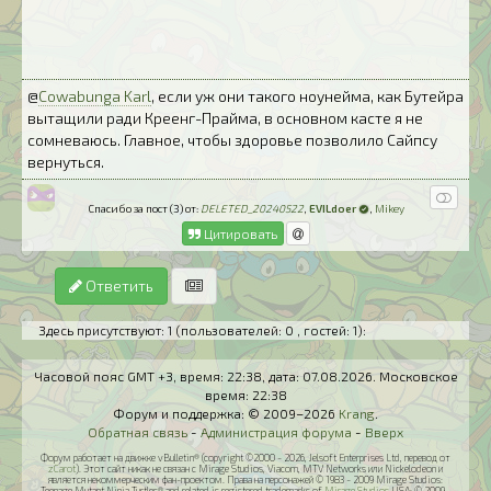
@
Cowabunga Karl
, если уж они такого ноунейма, как Бутейра
вытащили ради Креенг-Прайма, в основном касте я не
сомневаюсь. Главное, чтобы здоровье позволило Сайпсу
вернуться.
Спасибо за пост (3) от:
DELETED_20240522
,
EVILdoer
,
Mikey
Цитировать
Ответить
Здесь присутствуют: 1
(пользователей: 0 , гостей: 1)
:
Часовой пояс GMT +3, время:
22:38
, дата:
07.08.2026
. Московское
время:
22:38
Форум и поддержка: © 2009–2026
Krang
.
Обратная связь
-
Администрация форума
-
Вверх
Форум работает на движке vBulletin® (copyright ©2000 - 2026, Jelsoft Enterprises Ltd, перевод от
zCarot
). Этот сайт никак не связан с Mirage Studios, Viacom, MTV Networks или Nickelodeon и
является некоммерческим фан-проектом. Права на персонажей © 1983 - 2009 Mirage Studios:
Teenage Mutant Ninja Turtles® and related is registered trademarks of
Mirage Studios
USA; © 2009 -