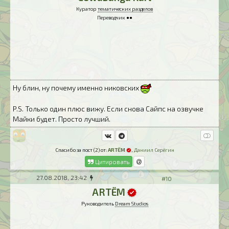
Куратор
тематических разделов
Переводчик ●●
Ну блин, ну почему именно никовских
P.S. Только один плюс вижу. Если снова Сайпс на озвучке
Майки будет. Просто лучший.
Спасибо за пост (2) от:
ARTЁM
,
Даниил Серёгин
Цитировать
27.08.2018, 23:42
#10
ARTЁM
Руководитель
Dream Studios