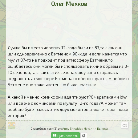
Олег Мехков
Лучше бы вместо черепах 12-года были из 87,так как они
шли одновременно с Бэтменом 90-х,да и если кажется что
мульт 87-го не подходит под атмосферу Бэтмена,то
ошибаетесь,они могли бы использовать ихние образы из 8-
10 сезонов,так-как в этих сезонах шоу явно старалась
подражать атмосфере Бэтмена,особенно красным небом,в
Бэтмене оно тоже частенько было красным.
А какой именно комикс они адаптируют?С черепахами idw
или все же с комиксами по мульту 12-го года?А может там
вообще будет смесь этих двух сюжетов,а может своя новая
история?
Спасибо за пост (2) от:
Anny Shredder
,
Наталия Быкова
Цитировать