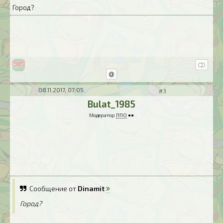
Город?
08.11.2017, 07:05
#3
Bulat_1985
Модератор
ППО
●●
Сообщение от
Dinamit
Город?