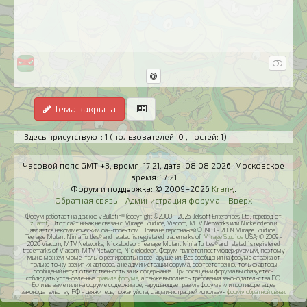
Тема закрыта
Здесь присутствуют: 1
(пользователей: 0 , гостей: 1)
:
Часовой пояс GMT +3, время:
17:21
, дата:
08.08.2026
. Московское
время:
17:21
Форум и поддержка: © 2009–2026
Krang
.
Обратная связь
-
Администрация форума
-
Вверх
Форум работает на движке vBulletin® (copyright ©2000 - 2026, Jelsoft Enterprises Ltd, перевод от
zCarot
). Этот сайт никак не связан с Mirage Studios, Viacom, MTV Networks или Nickelodeon и
является некоммерческим фан-проектом. Права на персонажей © 1983 - 2009 Mirage Studios:
Teenage Mutant Ninja Turtles® and related is registered trademarks of
Mirage Studios
USA; © 2009 -
2020 Viacom, MTV Networks, Nickelodeon: Teenage Mutant Ninja Turtles® and related is registered
trademarks of Viacom, MTV Networks, Nickelodeon. Форум является постмодерируемым, поэтому
мы не можем моментально реагировать на все нарушения. Все сообщения на форуме отражают
только точку зрения их авторов, а не администрации форума, соответственно, только авторы
сообщений несут ответственность за их содержание. При посещении форума вы обязуетесь
соблюдать установленные
правила форума
, а также выполнять требования законодательства РФ.
Если вы заметили на форуме содержимое, нарушающее правила форума или противоречащее
законодательству РФ - свяжитесь, пожалуйста, с администрацией используя
форму обратной связи
.