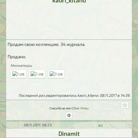
kaori_kitano
Продам свою коллекцию. 34 журнала.
Продано.
Миниатюры
Последний раз редактировалось kaori_kitano; 08.11.2017 в
14:39
.
Спасибо за пост (1) от:
Mikey
08.11.2017, 06:23
#2
Dinamit